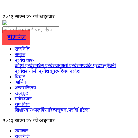
२०८३ साउन २४ गते आइतवार
होमपेज
राजनिति
समाज
प्रदेश खबर
कोशी प्रदेश
मधेस प्रदेश
वागमती प्रदेश
गण्डकि प्रदेश
लुम्बिनी
प्रदेश
कर्णाली प्रदेश
सुदुरपश्चिम प्रदेश
विचार
आर्थिक
अन्तराष्ट्रिय
खेलकुद
मनोरञ्जन
थप विधा
शिक्षा
स्वास्थ्य
कृर्षि
साहित्य
सुचना/प्रविधि
टिप्स
२०८३ साउन २४ गते आइतवार
समाचार
राजनिति