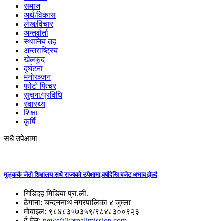
समाज
अर्थ/विकास
लेख/विचार
अन्तर्वार्ता
स्थानिय तह
अन्तराष्ट्रिय
खेलकुद
दुर्घटना
मनोरञ्जन
फोटो फिचर
सुचना/प्रविधि
स्वास्थ्य
शिक्षा
कृर्षि
सधै उपेक्षामा
मुलुककै जेठो शिक्षालय सधै राज्यको उपेक्षामा,वर्षौदेखि बजेट अभाव झेल्दै
गिडिदह मिडिया प्रा.ली.
ठेगाना: चन्दननाथ नगरपालिका ४ जुम्ला
मोबाइल: ९८४८३५७३५९/९८४८३००९२३
ई-मेल:
news@karnalimission.com