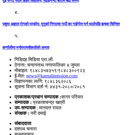
दुई घण्टा पैदल हिँडेर विद्यालय, पढाइभन्दा बाटोमै बढी समय
४.
पशुमा अज्ञात रोगको प्रकोप: मुगुको निगाल्या गाउँ का गाईगोरु मर्न थालेपछि कृषक चिन्तित
५.
कर्णालीमा मनोपरामर्शकर्ताको अभाव
गिडिदह मिडिया प्रा.ली.
ठेगाना: चन्दननाथ नगरपालिका ४ जुम्ला
मोबाइल: ९८४८३५७३५९/९८४८३००९२३
ई-मेल:
news@karnalimission.com
विज्ञापनका लागि: ९८४८३६२०८६
सूचना विभाग दर्ता नं: ४४३१-२०८०/२०८१
प्रकाशक/प्रधान सम्पादक :
सागर परियार
सम्पादक :
प्रकाशचन्द्र खत्री
उप-सम्पादक
: मानदत्त रावल
संरक्षक :
नरी दमाई
संबाददाता
दशरथ चनारा
सल्लाहकार