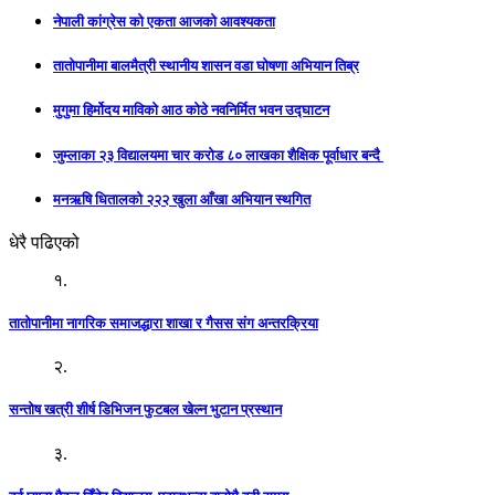
नेपाली कांग्रेस को एकता आजको आवश्यकता
तातोपानीमा बालमैत्री स्थानीय शासन वडा घोषणा अभियान तिब्र
मुगुमा हिर्मोदय माविको आठ कोठे नवनिर्मित भवन उद्घाटन
जुम्लाका २३ विद्यालयमा चार करोड ८० लाखका शैक्षिक पूर्वाधार बन्दै
मनऋषि धितालको २२२ खुला आँखा अभियान स्थगित
धेरै पढिएको
१.
तातोपानीमा नागरिक समाजद्धारा शाखा र गैसस संग अन्तरक्रिया
२.
सन्तोष खत्री शीर्ष डिभिजन फुटबल खेल्न भुटान प्रस्थान
३.