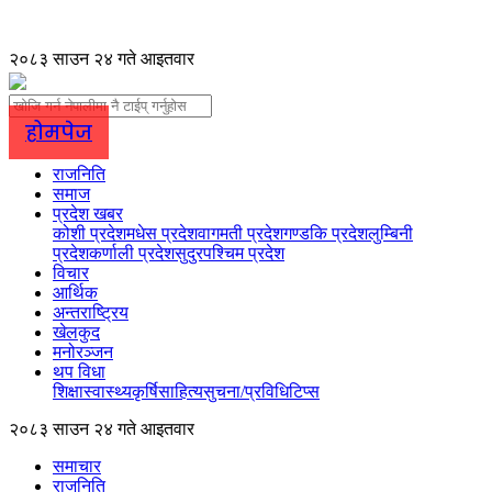
२०८३ साउन २४ गते आइतवार
होमपेज
राजनिति
समाज
प्रदेश खबर
कोशी प्रदेश
मधेस प्रदेश
वागमती प्रदेश
गण्डकि प्रदेश
लुम्बिनी
प्रदेश
कर्णाली प्रदेश
सुदुरपश्चिम प्रदेश
विचार
आर्थिक
अन्तराष्ट्रिय
खेलकुद
मनोरञ्जन
थप विधा
शिक्षा
स्वास्थ्य
कृर्षि
साहित्य
सुचना/प्रविधि
टिप्स
२०८३ साउन २४ गते आइतवार
समाचार
राजनिति