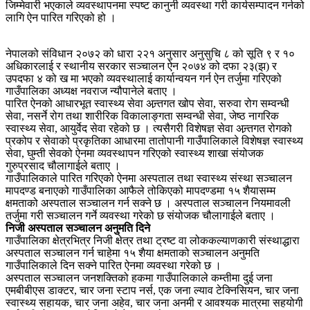
जिम्मेवारी भएकाले व्यवस्थापनमा स्पष्ट कानुनी व्यवस्था गरी कार्यसम्पादन गर्नको
लागि ऐन पारित गरिएको हो ।
नेपालको संविधान २०७२ को धारा २२१ अनुसार अनुसुचि ८ को सूति ९ र १०
अधिकारलाई र स्थानीय सरकार सञ्चालन ऐन २०७४ को दफा २३(झ) र
उपदफा ४ को ख मा भएको व्यवस्थालाई कार्यान्वयन गर्न ऐन तर्जुमा गरिएको
गाउँपालिका अध्यक्ष नवराज न्यौपानेले बताए ।
पारित ऐनको आधारभूत स्वास्थ्य सेवा अन्र्तगत खोप सेवा, सरुवा रोग सम्वन्धी
सेवा, नसर्ने रोग तथा शारीरिक विकालाङ्गता सम्वन्धी सेवा, जेष्ठ नागरिक
स्वास्थ्य सेवा, आयुर्वेद सेवा रहेको छ । त्यसैगरी विशेषज्ञ सेवा अन्र्तगत रोगको
प्रकोप र सेवाको प्रकृतिका आधारमा तातोपानी गाउँपालिकाले विशेषज्ञ स्वास्थ्य
सेवा, घुम्ती सेवको ऐनमा व्यवस्थापन गरिएको स्वास्थ्य शाखा संयोजक
गुरुप्रसाद चौलागाईले बताए ।
गाउँपालिकाले पारित गरिएको ऐनमा अस्पताल तथा स्वास्थ्य संस्था सञ्चालन
मापदण्ड बनाएको गाउँपालिका आफैले तोकिएको मापदण्डमा १५ शैयासम्म
क्षमताको अस्पताल सञ्चालन गर्न सक्ने छ । अस्पताल सञ्चालन नियमावली
तर्जुमा गरी सञ्चालन गर्ने व्यवस्था गरेको छ संयोजक चौलागाईले बताए ।
निजी अस्पताल सञ्चालन अनुमति दिने
गाउँपालिका क्षेत्रभित्र निजी क्षेत्र तथा ट्रष्ट वा लोककल्याणकारी संस्थाद्धारा
अस्पताल सञ्चालन गर्न चाहेमा १५ शैया क्षमताको सञ्चालन अनुमति
गाउँपालिकाले दिन सक्ने पारित ऐनमा व्यवस्था गरेको छ ।
अस्पताल सञ्चालन जनशक्तिको हकमा गाउँपालिकाले कम्तीमा दुई जना
एमबीबीएस डाक्टर, चार जना स्टाप नर्स, एक जना ल्याव टेक्निसियन, चार जना
स्वास्थ्य सहायक, चार जना अहेव, चार जना अनमी र आवश्यक मात्रमा सहयोगी