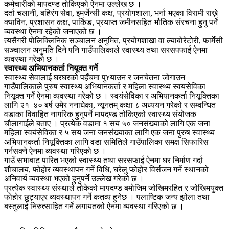
कर्मचारीको मापदण्ड तोकिएको ऐनमा उल्लेख छ ।
दर्ता चलानी, बहिरंग सेवा, इमर्जेन्सी कक्ष, प्रयोगशाला, भर्ना भएका विरामी राख्ने
क्याविन, प्रशासन कक्ष, पार्किङ, प्रयाप्त जमीनसहित भौतिक संरचना हुनु पर्ने
व्यवस्था ऐनमा रहेको जनाएको छ ।
त्यसैगरी पोलिक्लिनिक सञ्चालन अनुमित, प्रयोगशाखा वा ल्याबोरेटोरी, फार्मेसी
सञ्चालन अनुमति दिने पनि गाउँपालिकाले स्वास्थ्य तथा सरसपफाई ऐनमा
व्यवस्था गरेको छ ।
स्वास्थ्य अभियानकर्ता नियूक्त गर्ने
स्वास्थ्य सेवालाई घरघरको पहँचमा पु¥याउन र जनचेतना जोगाउन
गाउँपालिकाले पुरुष स्वास्थ्य अभियानकर्ता र महिला स्वास्थ्य स्वयसेविका
नियूक्त गर्ने ऐनमा व्यवस्था गरेको छ । स्वयंसेविका र अभियानकर्ता नियूक्तिका
लागि २१–४० बर्ष उमेर ननाघेका, न्यूनतम् कक्षा ८ अध्ययन गरेको र सम्वन्धित
वडाका विवाहित नागरिक हुनुपर्ने मापदण्ड तोकिएको स्वास्थ्य संयोजक
चौलागाईले बताए । प्रत्येक वडामा १ सय ५० जनसंख्याको लागि एक जना
महिला स्वयंसेविका र ५ सय जना जनसंख्याका लागि एक जना पुरुष स्वास्थ्य
अभियानकर्ता नियूक्तिका लागि वडा समितिले गाउँपालिका समक्ष सिफारिस
गर्नसक्ने ऐनमा व्यवस्था गरिएको छ ।
गाउँ सभाबाट पारित भएको स्वास्थ्य तथा सरसफाई ऐनमा घर निर्माण गर्दा
शौचालय, फोहोर व्यवस्थापन गर्ने विधि, घरेलु फोहोर विर्सजन गर्ने स्थानको
अनिवार्य व्यवस्था भएको हुनुपर्ने उल्लेख गरेको छ ।
प्रत्येक स्वास्थ्य संस्थाले तोकेको मापदण्ड बमोजिम जोखिमरहित र जोखिमयुक्त
फोहोर छुट्याएर व्यवस्थापन गर्ने कतव्य हुनेछ । पलाष्टिक जन्य झोला तथा
बस्तुलाई निरुत्साहित गर्ने लगायतको ऐनमा व्यवस्था गरिएको छ ।