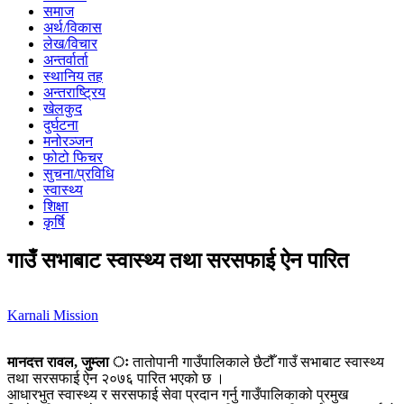
समाज
अर्थ/विकास
लेख/विचार
अन्तर्वार्ता
स्थानिय तह
अन्तराष्ट्रिय
खेलकुद
दुर्घटना
मनोरञ्जन
फोटो फिचर
सुचना/प्रविधि
स्वास्थ्य
शिक्षा
कृर्षि
गाउँ सभाबाट स्वास्थ्य तथा सरसफाई ऐन पारित
Karnali Mission
मानदत्त रावल, जुम्ला ः
तातोपानी गाउँपालिकाले छैटौँ गाउँ सभाबाट स्वास्थ्य
तथा सरसफाई ऐन २०७६ पारित भएको छ ।
आधारभुत स्वास्थ्य र सरसफाई सेवा प्रदान गर्नु गाउँपालिकाको प्रमुख