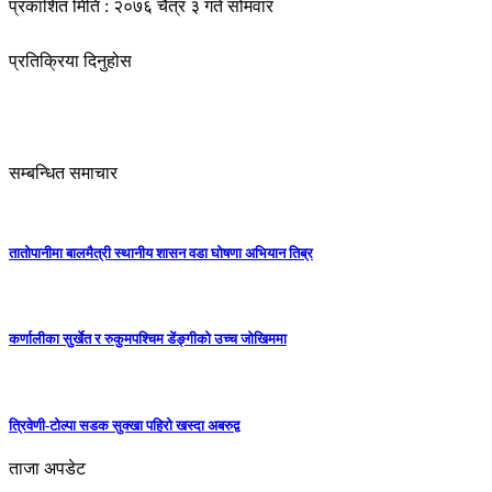
प्रकाशित मिति : २०७६ चैत्र ३ गते सोमवार
प्रतिक्रिया दिनुहोस
सम्बन्धित समाचार
तातोपानीमा बालमैत्री स्थानीय शासन वडा घोषणा अभियान तिब्र
कर्णालीका सुर्खेत र रुकुमपश्चिम डेंङ्गीको उच्च जोखिममा
त्रिवेणी-टोल्पा सडक सुक्खा पहिरो खस्दा अबरुद्व
ताजा अपडेट