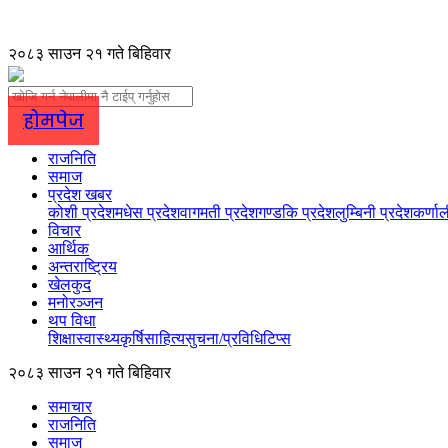
२०८३ साउन २१ गते बिहिवार
होमपेज
राजनिति
समाज
प्रदेश खबर
कोशी प्रदेश
मधेस प्रदेश
वागमती प्रदेश
गण्डकि प्रदेश
लुम्बिनी प्रदेश
कर्णाल
विचार
आर्थिक
अन्तराष्ट्रिय
खेलकुद
मनोरञ्जन
थप विधा
शिक्षा
स्वास्थ्य
कृर्षि
साहित्य
सुचना/प्रविधि
टिप्स
२०८३ साउन २१ गते बिहिवार
समाचार
राजनिति
समाज