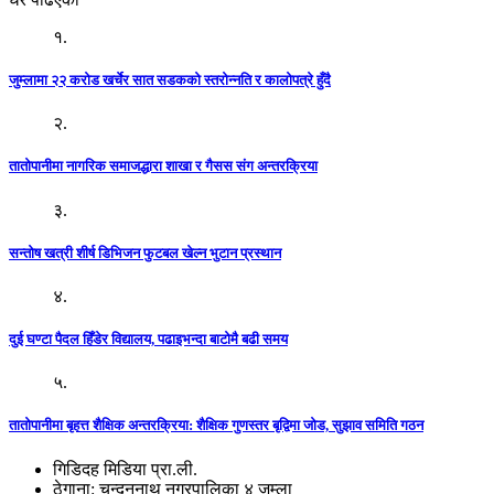
१.
जुम्लामा २२ करोड खर्चेर सात सडकको स्तरोन्नति र कालोपत्रे हुँदै
२.
तातोपानीमा नागरिक समाजद्धारा शाखा र गैसस संग अन्तरक्रिया
३.
सन्तोष खत्री शीर्ष डिभिजन फुटबल खेल्न भुटान प्रस्थान
४.
दुई घण्टा पैदल हिँडेर विद्यालय, पढाइभन्दा बाटोमै बढी समय
५.
तातोपानीमा बृहत्त शैक्षिक अन्तरक्रिया: शैक्षिक गुणस्तर बृद्विमा जोड, सुझाव समिति गठन
गिडिदह मिडिया प्रा.ली.
ठेगाना: चन्दननाथ नगरपालिका ४ जुम्ला