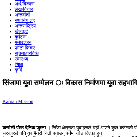
अर्थ/विकास
लेख/विचार
अन्तर्वार्ता
स्थानिय तह
अन्तराष्ट्रिय
खेलकुद
दुर्घटना
मनोरञ्जन
फोटो फिचर
सुचना/प्रविधि
स्वास्थ्य
शिक्षा
कृर्षि
सिंजामा यूवा सम्मेलन ः विकास निर्माणमा यूवा सहभा
Karnali Mission
कर्णाली पोष्ट दैनिक जुम्ला ।
सिँजा क्षेत्रका युवाहरुले यहाँ आउने कुल बजेटको पा
सरकारले पनि युवामैत्री निती बनाउनु पर्नेमा जोड दिएका हुन् ।