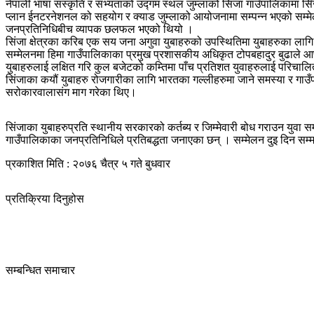
नेपाली भाषा संस्कृति र सभ्यताको उद्गम स्थल जुम्लाको सिंजा गाउँपालिकामा सि
प्लान ईनटरनेशनल को सहयोग र क्याड जुम्लाको आयोजनामा सम्पन्न भएको सम्मेलनम
जनप्रतिनिधिबीच व्यापक छलफल भएको थियो ।
सिंजा क्षेत्रका करिब एक सय जना अगुवा युबाहरुको उपस्थितिमा युबाहरुका लाग
सम्मेलनमा हिमा गाउँपालिकाका प्रमुख प्रशासकीय अधिकृत टोपबहादुर बुढाले आफ
युबाहरुलाई लक्षित गरि कुल बजेटको कम्तिमा पाँच प्रतिशत युवाहरुलाई परिचालित ग
सिंजाका कयौं युबाहरु रोजगारीका लागि भारतका गल्लीहरुमा जाने समस्या र गाउँप
सरोकारवालासंग माग गरेका थिए।
सिंजाका युबाहरुप्रति स्थानीय सरकारको कर्तब्य र जिम्मेवारी बोध गराउन युवा 
गाउँपालिकाका जनप्रतिनिधिले प्रतिबद्धता जनाएका छन् । सम्मेलन दुइ दिन सम
प्रकाशित मिति : २०७६ चैत्र ५ गते बुधवार
प्रतिक्रिया दिनुहोस
सम्बन्धित समाचार