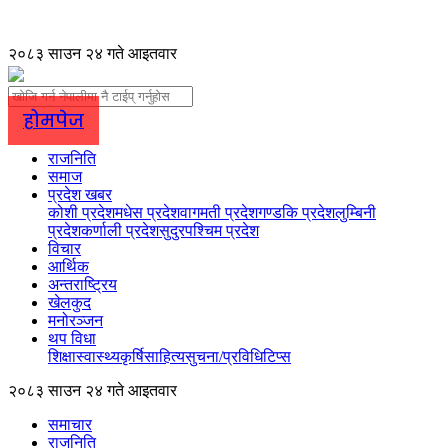
२०८३ साउन २४ गते आइतवार
होमपेज
राजनिति
समाज
प्रदेश खबर
कोशी प्रदेश
मधेस प्रदेश
वागमती प्रदेश
गण्डकि प्रदेश
लुम्बिनी
प्रदेश
कर्णाली प्रदेश
सुदुरपश्चिम प्रदेश
विचार
आर्थिक
अन्तराष्ट्रिय
खेलकुद
मनोरञ्जन
थप विधा
शिक्षा
स्वास्थ्य
कृर्षि
साहित्य
सुचना/प्रविधि
टिप्स
२०८३ साउन २४ गते आइतवार
समाचार
राजनिति