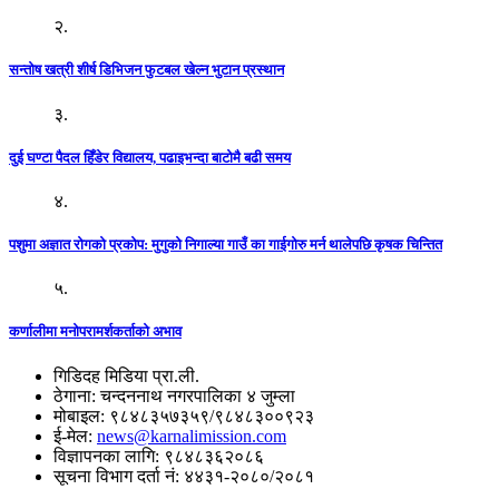
२.
सन्तोष खत्री शीर्ष डिभिजन फुटबल खेल्न भुटान प्रस्थान
३.
दुई घण्टा पैदल हिँडेर विद्यालय, पढाइभन्दा बाटोमै बढी समय
४.
पशुमा अज्ञात रोगको प्रकोप: मुगुको निगाल्या गाउँ का गाईगोरु मर्न थालेपछि कृषक चिन्तित
५.
कर्णालीमा मनोपरामर्शकर्ताको अभाव
गिडिदह मिडिया प्रा.ली.
ठेगाना: चन्दननाथ नगरपालिका ४ जुम्ला
मोबाइल: ९८४८३५७३५९/९८४८३००९२३
ई-मेल:
news@karnalimission.com
विज्ञापनका लागि: ९८४८३६२०८६
सूचना विभाग दर्ता नं: ४४३१-२०८०/२०८१