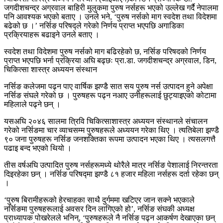
जगदीशचन्द्र अग्रवाल बाहिरी मुलुकमा पुरुष नर्सहरू भएको उल्लेख गर्दै नेपालमा
पनि आवश्यक भएको बताए । उनले भने, ‘पुरुष नर्सको माग स्वदेश तथा विदेशमा
बढेको छ ।’ नर्सिङ परिषद्ले गरेको निर्णय प्राप्त भएपछि अगाडिका
प्रक्रियाहरू बढाइने उनले बताए ।
स्वदेश तथा विदेशमा पुरुष नर्सको माग बढिरहेको छ, नर्सिङ परिषदको निर्णय
प्राप्त भएपछि भर्ना प्रक्रिया अघि बढ्छः प्रा.डा. जगदीशचन्द्र अग्रवाल, डिन,
चिकित्सा शास्त्र अध्ययन संस्थान
नर्सिङ कलेजमा पढ्न पाए वार्षिक झण्डै सात सय पुरुष नर्स उत्पादन हुने अपेक्षा
नर्सिङ संघले गरेको छ । पुरुषहरू पढ्न नआए उनीहरूलाई छुट्याइएको कोटामा
महिलाले पढ्ने छन् ।
यसअघि २०४६ सालमा त्रिवि चिकित्साशास्त्र अध्ययन संस्थानले संचालन
गरेको नर्सिङमा चार व्याचसम्म पुरुषहरूले अध्ययन गरेका थिए । त्यतिबेला झण्डै
९० जना पुरुषहरू नर्सिङ जनशक्तिका रूपमा उत्पादन भएका थिए । त्यसलगत्तै
पढाइ बन्द भएको थियो ।
तीस वर्षअघि उत्पादित पुरुष नर्सहरूमध्ये थोरैले मात्र नर्सिङ पेशालाई निरन्तरता
दिइरहेका छन् । नर्सिङ परिषद्मा झण्डै ८१ हजार महिला नर्सहरू दर्ता रहेका छन्
।
‘पुरुष बिरामीहरूको हेरचाहका साथै दुर्गममा खटिएर जान सक्ने भएकाले
नर्सिङमा पुरुषहरूलाई अवसर दिन लागिएको हो’, नर्सिङ संघकी अध्यक्ष
प्राध्यापक पोखरेलले भनिन्, ‘पुरुषहरूले नै नर्सिङ पढ्न आकर्षण देखाएका छन्