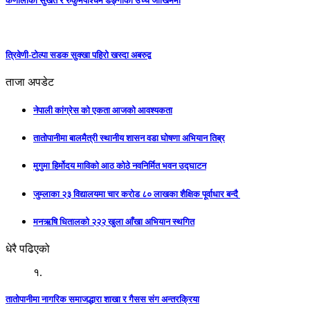
कर्णालीका सुर्खेत र रुकुमपश्चिम डेंङ्गीको उच्च जोखिममा
त्रिवेणी-टोल्पा सडक सुक्खा पहिरो खस्दा अबरुद्व
ताजा अपडेट
नेपाली कांग्रेस को एकता आजको आवश्यकता
तातोपानीमा बालमैत्री स्थानीय शासन वडा घोषणा अभियान तिब्र
मुगुमा हिर्मोदय माविको आठ कोठे नवनिर्मित भवन उद्घाटन
जुम्लाका २३ विद्यालयमा चार करोड ८० लाखका शैक्षिक पूर्वाधार बन्दै
मनऋषि धितालको २२२ खुला आँखा अभियान स्थगित
धेरै पढिएको
१.
तातोपानीमा नागरिक समाजद्धारा शाखा र गैसस संग अन्तरक्रिया