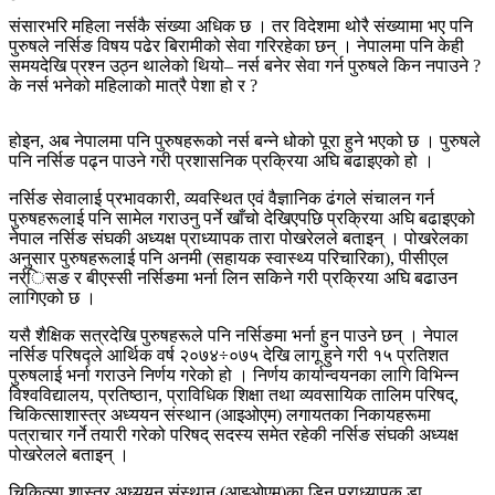
संसारभरि महिला नर्सकै संख्या अधिक छ । तर विदेशमा थोरै संख्यामा भए पनि
पुरुषले नर्सिङ विषय पढेर बिरामीको सेवा गरिरहेका छन् । नेपालमा पनि केही
समयदेखि प्रश्न उठ्न थालेको थियो– नर्स बनेर सेवा गर्न पुरुषले किन नपाउने ?
के नर्स भनेको महिलाको मात्रै पेशा हो र ?
होइन, अब नेपालमा पनि पुरुषहरूको नर्स बन्ने धोको पूरा हुने भएको छ । पुरुषले
पनि नर्सिङ पढ्न पाउने गरी प्रशासनिक प्रक्रिया अघि बढाइएको हो ।
नर्सिङ सेवालाई प्रभावकारी, व्यवस्थित एवं वैज्ञानिक ढंगले संचालन गर्न
पुरुषहरूलाई पनि सामेल गराउनु पर्ने खाँचो देखिएपछि प्रक्रिया अघि बढाइएको
नेपाल नर्सिङ संघकी अध्यक्ष प्राध्यापक तारा पोखरेलले बताइन् । पोखरेलका
अनुसार पुरुषहरूलाई पनि अनमी (सहायक स्वास्थ्य परिचारिका), पीसीएल
नर्र्िसङ र बीएस्सी नर्सिङमा भर्ना लिन सकिने गरी प्रक्रिया अघि बढाउन
लागिएको छ ।
यसै शैक्षिक सत्रदेखि पुरुषहरूले पनि नर्सिङमा भर्ना हुन पाउने छन् । नेपाल
नर्सिङ परिषद्ले आर्थिक वर्ष २०७४÷०७५ देखि लागू हुने गरी १५ प्रतिशत
पुरुषलाई भर्ना गराउने निर्णय गरेको हो । निर्णय कार्यान्वयनका लागि विभिन्न
विश्वविद्यालय, प्रतिष्ठान, प्राविधिक शिक्षा तथा व्यवसायिक तालिम परिषद्,
चिकित्साशास्त्र अध्ययन संस्थान (आइओएम) लगायतका निकायहरूमा
पत्राचार गर्ने तयारी गरेको परिषद् सदस्य समेत रहेकी नर्सिङ संघकी अध्यक्ष
पोखरेलले बताइन् ।
चिकित्सा शास्त्र अध्ययन संस्थान (आइओएम)का डिन प्राध्यापक डा.