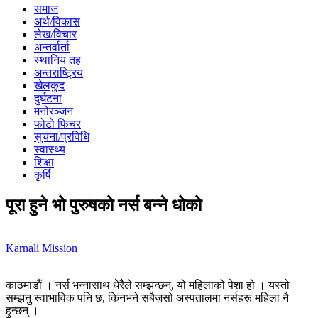
समाज
अर्थ/विकास
लेख/विचार
अन्तर्वार्ता
स्थानिय तह
अन्तराष्ट्रिय
खेलकुद
दुर्घटना
मनोरञ्जन
फोटो फिचर
सुचना/प्रविधि
स्वास्थ्य
शिक्षा
कृर्षि
पूरा हुने भो पुरुषको नर्स बन्ने धोको
Karnali Mission
काठमाडौं । नर्स भन्नासाथ धेरैले सम्झन्छन्, यो महिलाको पेशा हो । यस्तो
सम्झनु स्वाभाविक पनि छ, किनभने सबैजसो अस्पतालमा नर्सहरू महिला नै
हुन्छन् ।