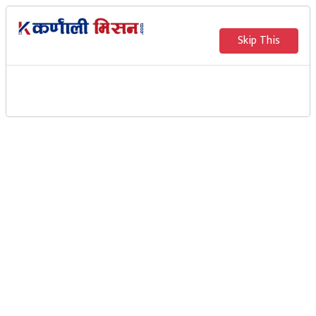
Skip This
दलित भनेको भन्दै वडाअध्यक्षले
कुटपिट गरेपछि वृद्ध घाइते
Karnali Mission
नन्दराम जैसी
जुम्ला । गुठीचौर गाउँपालिका ५ का वडाअध्यक्षको कुटपिटबाट