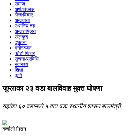
समाज
अर्थ/विकास
लेख/विचार
अन्तर्वार्ता
स्थानिय तह
अन्तराष्ट्रिय
खेलकुद
दुर्घटना
मनोरञ्जन
फोटो फिचर
सुचना/प्रविधि
स्वास्थ्य
शिक्षा
कृर्षि
जुम्लाका २३ वडा बालविवाह मुक्त घोषणा
यहाँका ६० वडामध्ये ५ वटा वडा स्थानीय शासन बालमैत्री
कर्णाली मिसन