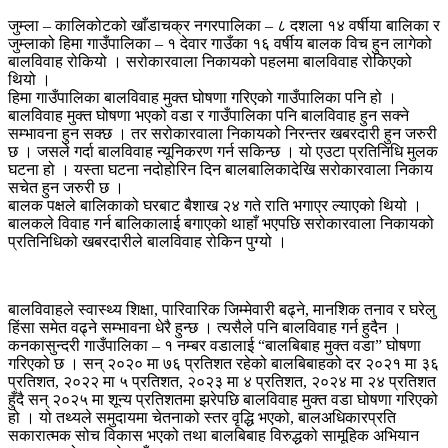
जुम्ला – कालिकोटको खाँडाचक्र नगरपालिका – ८ दशला १४ वर्षीया बालिका र
जुम्लाको हिमा गाउँपालिका – १ देवार गाउँका १६ वर्षीय बालक विच हुन लागेको
बालविवाह रोकियो । सरोकारवाला निकायको पहलमा बालविवाह रोकिएको
थियो ।
हिमा गाउँपालिका बालविवाह मुक्त घोषणा गरिएको गाउँपालिका पनि हो ।
बालविवाह मुक्त घोषणा भएको वडा र गाउँपालिका पनि बालविवाह हुन सक्ने
सम्भावना हुन सक्छ । तर सरोकारवाला निकायको निरन्तर खबरदारी हुन जरुरी
छ । जसले गर्दा बालविवाह न्यूनिकरण गर्न सकिन्छ । यो एउटा प्रतिनिधि मुलक
घटना हो । यस्ता घटना नदोहोरिन दिन बालबालिकादेखि सरोकारवाला निकाय
सचेत हुन जरुरी छ ।
बालक पक्षले बालिकाको घरबाट बैशाख २४ गते राति भगाएर ल्याएको थियो ।
बालकले विवाह गर्न बालिकालाई बगाएको थाहाँ भएपछि सरोकारवाला निकायको
प्रतिनिधिको खबरदारीले बालविवाह रोकिन पुग्यो ।
बालविवाहले स्वास्थ्य शिक्षा, पारिवारिक जिम्मेवारी बढ्ने, मानशिक तनाव र घरेलु
हिंसा समेत वढ्ने सम्भावना धेरै हुन्छ । त्यसैले पनि बालविवाह गर्न हुदैन ।
कनकासुन्दरी गाउँपालिका – १ नम्बर वडालाई “बालबिबाह मुक्त वडा” घोषणा
गरिएको छ । सन् २०२० मा ७६ प्रतिशत रहेको बालबिबाहको दर २०२१ मा ३६
प्रतिशत, २०२२ मा ५ प्रतिशत, २०२३ मा ४ प्रतिशत, २०२४ मा २४ प्रतिशत
हुँदै सन् २०२५ मा शून्य प्रतिशतमा झरेपछि बालविवाह मुक्त वडा घोषणा गरिएको
हो । यो तथ्यले समुदायमा चेतनाको स्तर वृद्धि भएको, बालअधिकारप्रति
सकारात्मक सोच विकास भएको तथा बालबिबाह विरुद्धको सामूहिक अभियान