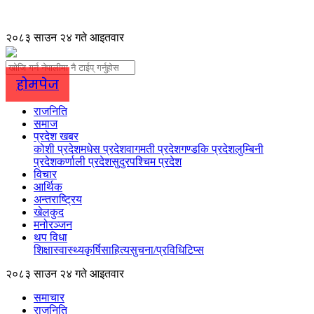
२०८३ साउन २४ गते आइतवार
होमपेज
राजनिति
समाज
प्रदेश खबर
कोशी प्रदेश
मधेस प्रदेश
वागमती प्रदेश
गण्डकि प्रदेश
लुम्बिनी
प्रदेश
कर्णाली प्रदेश
सुदुरपश्चिम प्रदेश
विचार
आर्थिक
अन्तराष्ट्रिय
खेलकुद
मनोरञ्जन
थप विधा
शिक्षा
स्वास्थ्य
कृर्षि
साहित्य
सुचना/प्रविधि
टिप्स
२०८३ साउन २४ गते आइतवार
समाचार
राजनिति