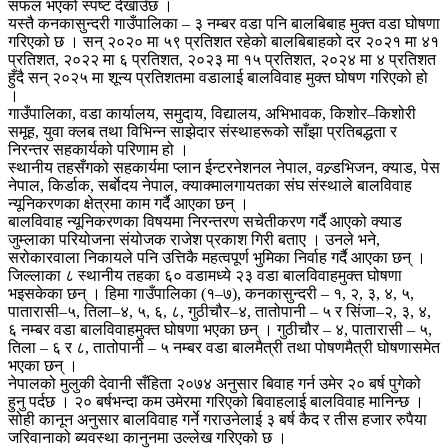
सफल भएको स्पष्ट देखाउँछ ।
यस्तै कनकासुन्दरी गाउँपालिका – ३ नम्बर वडा पनि बालबिबाह मुक्त वडा घोषणा
गरिएको छ । सन् २०२० मा ५९ प्रतिशत रहेको बालबिबाहको दर २०२१ मा ४१
प्रतिशत, २०२२ मा ६ प्रतिशत, २०२३ मा १५ प्रतिशत, २०२४ मा ४ प्रतिशत
हुँदै सन् २०२५ मा शून्य प्रतिशतमा वडालाई बालविवाह मुक्त घोषण गरिएको हो
।
गाउँपालिका, वडा कार्यालय, समुदाय, विद्यालय, अभिभावक, किशोर–किशोरी
समूह, युवा क्लब तथा विभिन्न साझेदार संस्थाहरूको साँझा प्रतिबद्धता र
निरन्तर सहकार्यको परिणाम हो ।
स्थानीय तहसँगको सहकार्यमा प्लान ईन्टरनेशनल नेपाल, वल्र्डभिजन, क्याड, पेस
नेपाल, किर्डाक, सर्बाेदय नेपाल, क्याक्मालगायतका संघ संस्थाले बालविवाह
न्यूनिकरणका क्षेत्रमा काम गर्दै आएका छन् ।
बालविवाह न्यूनिकरणका विषयमा निरन्तरण सचेतीकरण गर्दै आएको क्याड
जुम्लाका परियोजना संयोजक राजेश प्रकाश गिरी बताए । उनले भने,
सरोकारवाला निकायले पनि उत्तिकै महत्वपूर्ण भुमिका निर्वाह गर्दै आएका छन् ।
जिल्लाका ८ स्थानीय तहका ६० वडामध्ये २३ वडा बालविवाहमुक्त घोषणा
भइसकेका छन् । हिमा गाउँपालिका (१–७), कनकासुन्दरी – १, २, ३, ४, ५,
पातारासी–५, तिला–४, ५, ६, ८, गुठीचौर–४, तातोपानी – ५ र सिंजा–२, ३, ४,
६ नम्बर वडा बालविवाहमुक्त घोषणा भएका छन् । गुठीचौर – ४, पातारासी – ५,
तिला – ६ र ८, तातोपानी – ५ नम्बर वडा बालमैत्री तथा पोषणमैत्री घोषणासमेत
भएका छन् ।
नेपालको मुलुकी देवानी सँहिता २०७४ अनुसार बिवाह गर्न उमेर २० बर्ष पुगेको
हुनु पर्दछ । २० बर्षभन्दा कम उमेरमा गरिएको बिवाहलाई बालविवाह मानिन्छ ।
सोही कानून अनुसार बालविवाह गर्ने गराउनेलाई ३ बर्ष कैद र तीस हजार रुपैया
जरिवानाको ब्यवस्था कानुनमा उल्लेख गरिएको छ ।