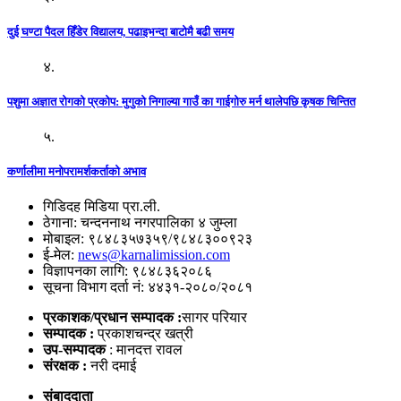
दुई घण्टा पैदल हिँडेर विद्यालय, पढाइभन्दा बाटोमै बढी समय
४.
पशुमा अज्ञात रोगको प्रकोप: मुगुको निगाल्या गाउँ का गाईगोरु मर्न थालेपछि कृषक चिन्तित
५.
कर्णालीमा मनोपरामर्शकर्ताको अभाव
गिडिदह मिडिया प्रा.ली.
ठेगाना: चन्दननाथ नगरपालिका ४ जुम्ला
मोबाइल: ९८४८३५७३५९/९८४८३००९२३
ई-मेल:
news@karnalimission.com
विज्ञापनका लागि: ९८४८३६२०८६
सूचना विभाग दर्ता नं: ४४३१-२०८०/२०८१
प्रकाशक/प्रधान सम्पादक :
सागर परियार
सम्पादक :
प्रकाशचन्द्र खत्री
उप-सम्पादक
: मानदत्त रावल
संरक्षक :
नरी दमाई
संबाददाता