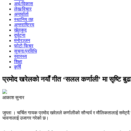
अर्थ/विकास
लेख/विचार
अन्तर्वार्ता
स्थानिय तह
अन्तराष्ट्रिय
खेलकुद
दुर्घटना
मनोरञ्जन
फोटो फिचर
सुचना/प्रविधि
स्वास्थ्य
शिक्षा
कृर्षि
प्रमोद खरेलको नयाँ गीत ‘सलल कर्णाली’ मा सृष्टि बु
आकाश सुनार
जुम्ला । चर्चित गायक प्रमोद खरेलले कर्णालीको सौन्दर्य र मौलिकतालाई समेट्द
भावनालाई उजागर गरेको छ।