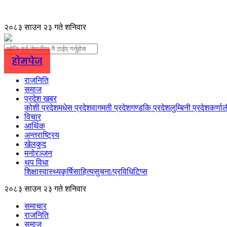
२०८३ साउन २३ गते शनिवार
होमपेज
राजनिति
समाज
प्रदेश खबर
कोशी प्रदेश
मधेस प्रदेश
वागमती प्रदेश
गण्डकि प्रदेश
लुम्बिनी प्रदेश
कर्णाल
विचार
आर्थिक
अन्तराष्ट्रिय
खेलकुद
मनोरञ्जन
थप विधा
शिक्षा
स्वास्थ्य
कृर्षि
साहित्य
सुचना/प्रविधि
टिप्स
२०८३ साउन २३ गते शनिवार
समाचार
राजनिति
समाज