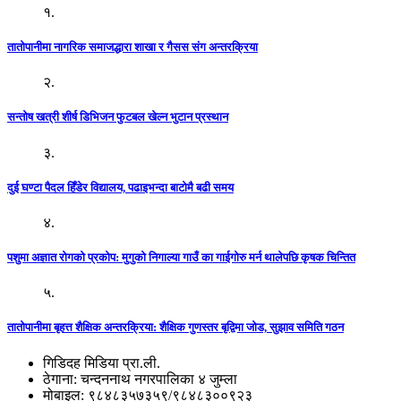
१.
तातोपानीमा नागरिक समाजद्धारा शाखा र गैसस संग अन्तरक्रिया
२.
सन्तोष खत्री शीर्ष डिभिजन फुटबल खेल्न भुटान प्रस्थान
३.
दुई घण्टा पैदल हिँडेर विद्यालय, पढाइभन्दा बाटोमै बढी समय
४.
पशुमा अज्ञात रोगको प्रकोप: मुगुको निगाल्या गाउँ का गाईगोरु मर्न थालेपछि कृषक चिन्तित
५.
तातोपानीमा बृहत्त शैक्षिक अन्तरक्रिया: शैक्षिक गुणस्तर बृद्विमा जोड, सुझाव समिति गठन
गिडिदह मिडिया प्रा.ली.
ठेगाना: चन्दननाथ नगरपालिका ४ जुम्ला
मोबाइल: ९८४८३५७३५९/९८४८३००९२३