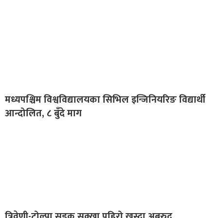
मध्यपश्चिम विश्वविद्यालयका सिभिल इन्जिनियरिङ विद्यार्थी
आन्दोलित, ८ बुँदे माग
त्रिवेणी-टोल्पा सडक सुक्खा पहिरो खस्दा अबरुद्व