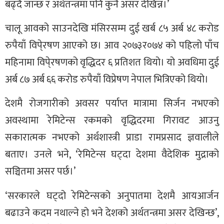
बढ्दै जान्छ र अर्थतन्त्रमा पनि कुनै असर देखिन्न।’
चालू आवको साउनदेखि मंसिरसम्म दुई खर्ब ८५ अर्ब ४८ करोड
रुपैयाँ विपे्रषण आएको छ। आव २०७३र०७४ को पहिलो पाँच
महिनामा विपे्रषणको वृद्धिदर ६ प्रतिशत थियो। यो अवधिमा दुई
अर्ब ८७ अर्ब ६६ करोड रुपैयाँ विप्रेषण नेपाल भित्रिएको थियो।
देशमै रोजगारीको अवसर पर्याप्त मात्रामा सिर्जन नभएको
अवस्थामा रेमिटेन्स रकमको वृद्धिदरमा गिरावट आउनु
सकारात्मक नभएको अर्थशास्त्री प्राडा रामप्रसाद ज्ञवालीले
बताए। उनले भने, ‘रेमिटेन्स घट्दा देशमा वैदेशिक मुद्राको
सञ्चितमा असर पर्छ।’
‘सरकारले घट्दो रेमिटेन्सको अनुपातमा देशमै आयआर्जन
बढाउने कदम नथाल्ने हो भने देशको अर्थतन्त्रमा असर देखिन्छ’,