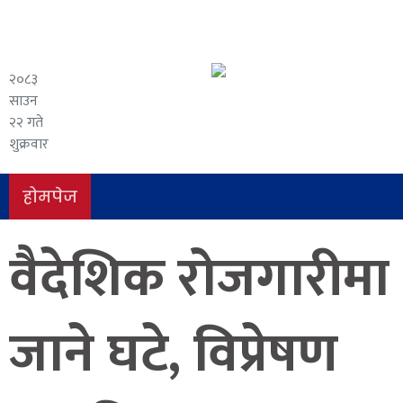
२०८३
साउन
२२ गते
शुक्रवार
होमपेज
वैदेशिक रोजगारीमा
जाने घटे, विप्रेषण