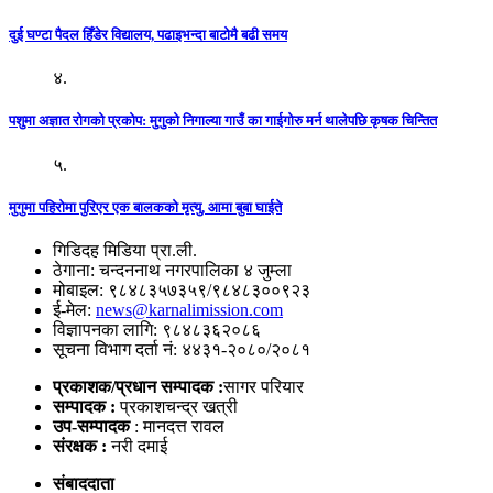
दुई घण्टा पैदल हिँडेर विद्यालय, पढाइभन्दा बाटोमै बढी समय
४.
पशुमा अज्ञात रोगको प्रकोप: मुगुको निगाल्या गाउँ का गाईगोरु मर्न थालेपछि कृषक चिन्तित
५.
मुगुमा पहिरोमा पुरिएर एक बालकको मृत्यु, आमा बुबा घाईते
गिडिदह मिडिया प्रा.ली.
ठेगाना: चन्दननाथ नगरपालिका ४ जुम्ला
मोबाइल: ९८४८३५७३५९/९८४८३००९२३
ई-मेल:
news@karnalimission.com
विज्ञापनका लागि: ९८४८३६२०८६
सूचना विभाग दर्ता नं: ४४३१-२०८०/२०८१
प्रकाशक/प्रधान सम्पादक :
सागर परियार
सम्पादक :
प्रकाशचन्द्र खत्री
उप-सम्पादक
: मानदत्त रावल
संरक्षक :
नरी दमाई
संबाददाता