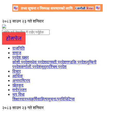
२०८३ साउन २३ गते शनिवार
होमपेज
राजनिति
समाज
प्रदेश खबर
कोशी प्रदेश
मधेस प्रदेश
वागमती प्रदेश
गण्डकि प्रदेश
लुम्बिनी
प्रदेश
कर्णाली प्रदेश
सुदुरपश्चिम प्रदेश
विचार
आर्थिक
अन्तराष्ट्रिय
खेलकुद
मनोरञ्जन
थप विधा
शिक्षा
स्वास्थ्य
कृर्षि
साहित्य
सुचना/प्रविधि
टिप्स
२०८३ साउन २३ गते शनिवार