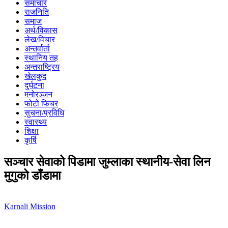
समाचार
राजनिति
समाज
अर्थ/विकास
लेख/विचार
अन्तर्वार्ता
स्थानिय तह
अन्तराष्ट्रिय
खेलकुद
दुर्घटना
मनोरञ्जन
फोटो फिचर
सुचना/प्रविधि
स्वास्थ्य
शिक्षा
कृर्षि
सञ्चार सेवाको पिडामा जुम्लाका स्थानीय-सेवा लिन
मुगुको डाँडामा
Karnali Mission