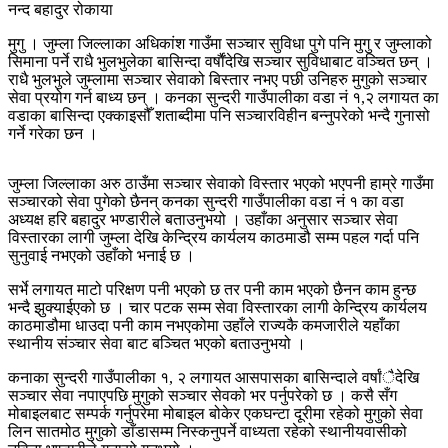
नन्द बहादुर रोकाया
मुगु । जुम्ला जिल्लाका अधिकांश गाउँमा सञ्चार सुविधा पुगे पनि मुगु र जुम्लाको
सिमाना पर्ने राधै भुलभुलेका बासिन्दा वर्षाैंदेखि सञ्चार सुविधाबाट वञ्चित छन् ।
राधै भुलभुले जुम्लामा सञ्चार सेवाको बिस्तार नभए पछी उनिहरु मुगुको सञ्चार
सेवा प्रयोग गर्न बाध्य छन् । कनका सुन्दरी गाउँपालीका वडा नं १,२ लगायत का
वडाका बासिन्दा एक्काइसौँ शताब्दीमा पनि सञ्चारविहीन बन्नुपरेको भन्दै गुनासो
गर्ने गरेका छन ।
जुम्ला जिल्लाका अरु ठाउँमा सञ्चार सेवाको विस्तार भएको भएपनी हाम्रे गाउँमा
सञ्चारको सेवा पुगेको छैनन् कनका सुन्दरी गाउँपालीका वडा नं १ का वडा
अध्यक्ष हरि बहादुर भण्डारीले बताउनुभयो । उहाँका अनुसार सञ्चार सेवा
विस्तारका लागी जुम्ला देखि केन्द्रिय कार्यलय काठमाडौ सम्म पहल गर्दा पनि
सुनुवाई नभएको उहाँको भनाई छ ।
सर्भे लगायत माटो परिक्षण पनी भएको छ तर पनी काम भएको छैनन काम हुन्छ
भन्दै झुक्याईएको छ । चार पटक सम्म सेवा विस्तारका लागी केन्द्रिय कार्यलय
काठमाडौमा धाउदा पनी काम नभएकोमा उहाँले राज्यकै कमजारीले यहाँका
स्थानीय संञ्चार सेवा बाट बञ्चित भएको बताउनुभयो ।
कनाका सुन्दरी गाउँपालीका १, २ लगायत आसपासका बासिन्दाले वर्षांैदेखि
सञ्चार सेवा नपाएपछि मुगुको सञ्चार सेवको भर पर्नुपरेको छ । कसै सँग
मोबाइलबाट सम्पर्क गर्नुपरेमा मोबाइल बोकेर एकघन्टा दूरीमा रहेको मुगुको सेवा
लिन सातमोठ मुगुको डाँडासम्म निस्कनुपर्ने वाध्यता रहेको स्थानीयवासीको