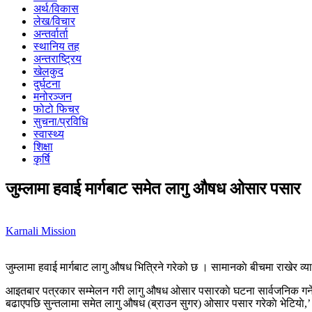
अर्थ/विकास
लेख/विचार
अन्तर्वार्ता
स्थानिय तह
अन्तराष्ट्रिय
खेलकुद
दुर्घटना
मनोरञ्जन
फोटो फिचर
सुचना/प्रविधि
स्वास्थ्य
शिक्षा
कृर्षि
जुम्लामा हवाई मार्गबाट समेत लागु औषध ओसार पसार
Karnali Mission
जुम्लामा हवाई मार्गबाट लागु औषध भित्रिने गरेको छ । सामानकाे बीचमा राखेर व्य
आइतबार पत्रकार सम्मेलन गरी लागु औषध ओसार पसारकाे घटना सार्वजनिक गर्ने क्र
बढाएपछि सुन्तलामा समेत लागु औषध (ब्राउन सुगर) ओसार पसार गरेकाे भेटियाे,’