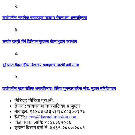
२.
तातोपानीमा नागरिक समाजद्धारा शाखा र गैसस संग अन्तरक्रिया
३.
सन्तोष खत्री शीर्ष डिभिजन फुटबल खेल्न भुटान प्रस्थान
४.
दुई घण्टा पैदल हिँडेर विद्यालय, पढाइभन्दा बाटोमै बढी समय
५.
तातोपानीमा बृहत्त शैक्षिक अन्तरक्रिया: शैक्षिक गुणस्तर बृद्विमा जोड, सुझाव समिति गठन
गिडिदह मिडिया प्रा.ली.
ठेगाना: चन्दननाथ नगरपालिका ४ जुम्ला
मोबाइल: ९८४८३५७३५९/९८४८३००९२३
ई-मेल:
news@karnalimission.com
विज्ञापनका लागि: ९८४८३६२०८६
सूचना विभाग दर्ता नं: ४४३१-२०८०/२०८१