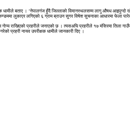
धामीले बताए । ‘नेपालगंज हुँदै जिल्लाकाे विमानस्थलसम्म लागु औषध आइपुग्दो 
ै, कण्डममा लुकाएर लगिएकाे ६ ग्राम ब्राउन सुगर विषेश सुचनाका आधारमा फेला पार
ाम गाेप्य राखिएकाे प्रहरीले जनाएकाे छ । त्यसअघि प्रहरीले १७ मंसिरमा तिला 
ेको प्रहरी नायव उपरीक्षक धामीले जानकारी दिए ।