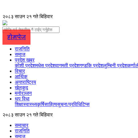
२०८३ साउन २१ गते बिहिवार
होमपेज
राजनिति
समाज
प्रदेश खबर
कोशी प्रदेश
मधेस प्रदेश
वागमती प्रदेश
गण्डकि प्रदेश
लुम्बिनी प्रदेश
कर्णाल
विचार
आर्थिक
अन्तराष्ट्रिय
खेलकुद
मनोरञ्जन
थप विधा
शिक्षा
स्वास्थ्य
कृर्षि
साहित्य
सुचना/प्रविधि
टिप्स
२०८३ साउन २१ गते बिहिवार
समाचार
राजनिति
समाज