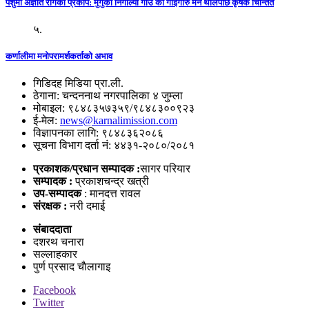
पशुमा अज्ञात रोगको प्रकोप: मुगुको निगाल्या गाउँ का गाईगोरु मर्न थालेपछि कृषक चिन्तित
५.
कर्णालीमा मनोपरामर्शकर्ताको अभाव
गिडिदह मिडिया प्रा.ली.
ठेगाना: चन्दननाथ नगरपालिका ४ जुम्ला
मोबाइल: ९८४८३५७३५९/९८४८३००९२३
ई-मेल:
news@karnalimission.com
विज्ञापनका लागि: ९८४८३६२०८६
सूचना विभाग दर्ता नं: ४४३१-२०८०/२०८१
प्रकाशक/प्रधान सम्पादक :
सागर परियार
सम्पादक :
प्रकाशचन्द्र खत्री
उप-सम्पादक
: मानदत्त रावल
संरक्षक :
नरी दमाई
संबाददाता
दशरथ चनारा
सल्लाहकार
पुर्ण प्रसाद चाैलागाइ
Facebook
Twitter