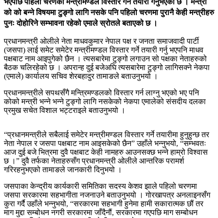
भएपछि पहिलो चरणको मन्त्रीमण्डल विस्तार गर्ने तयारी गर्नुभएको छ । मन्त्री
को को बन्ने विषयमा टुङ्गो लागि नसके पनि पहिलो चरणमा पुरानै केही मन्त्रीहरु
पुनः दोहोरिने सम्भावना रहेको एमाले स्रोतले बताएको छ ।
प्रधानमन्त्री ओलीले नेता माधवकुमार नेपाल पक्ष र जनता समाजवादी पार्टी
(जसपा) लाई समेट समेटेर मन्त्रीमण्डल विस्तार गर्ने तयारी गर्नु भएपनि माधव
पक्षबाट नाम आइपुगेको छैन । त्यसबारेमा टुङ्गो लगाउन सो पक्षका नेताहरुको
बैठक चलिरहेको छ । अपरान्ह दुई बजेअघि त्यसबारेमा टुङ्गो लागिसक्ने नेकपा
(एमाले) कार्यालय सचिव शेरबहादुर तामाङले बताउनुभयो ।
प्रधानमन्त्रीले सपथसँगै मन्त्रिमण्डलको विस्तार गर्न लाग्नु भएको भए पनि
कोको मन्त्री भन्ने भन्ने टुङ्गो लागि नसकेको नेकपा एमालेको संसदीय दलका
प्रमुख सचेत विशाल भट्टराइले बताउनुभयो ।
“प्रधानमन्त्रीले सबैलाई समेटेर मन्त्रीमण्डल विस्तार गर्ने तयारीमा हुनुहुन्छ तर
नेता नेपाल र जसपा पक्षबाट नाम आइसकेको छैन” उहाँले भन्नुभयो, “सम्भवतः
आज दुई बजे भित्रमा दुवै पक्षबाट केही नामहरु आउनसक्छ भन्ने हाम्रो विश्वास
छ ।” दुवै तर्फका नेताहरुसँग प्रधानमन्त्री ओलीले आन्तरिक परामर्श
गरिरहनुभएको तामाङले जानकारी दिनुभयो ।
जसपाका केन्द्रीय कार्यकारी समितिका सदस्य केशव झाले पहिलो चरणमा
जसपा सरकारमा सहभागीता नजनाउने बताउनुभयो । गोरखापत्र अनलाइनसँग
कुरा गर्दै उहाँले भन्नुभयो, “सरकारमा सहभागी हुनेमा हामी सकारात्मक छौं तर
माग मुद्दा सम्बोधन नगरी सरकारमा जाँदैनौं, सरकारमा गएपछि माग सम्बोधन