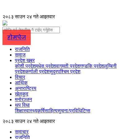
२०८३ साउन २४ गते आइतवार
होमपेज
राजनिति
समाज
प्रदेश खबर
कोशी प्रदेश
मधेस प्रदेश
वागमती प्रदेश
गण्डकि प्रदेश
लुम्बिनी
प्रदेश
कर्णाली प्रदेश
सुदुरपश्चिम प्रदेश
विचार
आर्थिक
अन्तराष्ट्रिय
खेलकुद
मनोरञ्जन
थप विधा
शिक्षा
स्वास्थ्य
कृर्षि
साहित्य
सुचना/प्रविधि
टिप्स
२०८३ साउन २४ गते आइतवार
समाचार
राजनिति