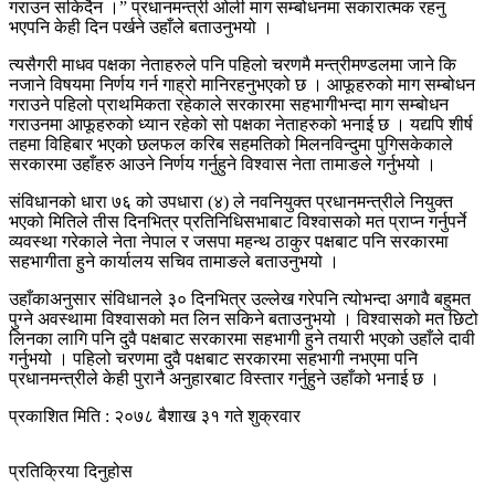
गराउन सकिदैन ।” प्रधानमन्त्री ओली माग सम्बोधनमा सकारात्मक रहनु
भएपनि केही दिन पर्खने उहाँले बताउनुभयो ।
त्यसैगरी माधव पक्षका नेताहरुले पनि पहिलो चरणमै मन्त्रीमण्डलमा जाने कि
नजाने विषयमा निर्णय गर्न गाह्रो मानिरहनुभएको छ । आफूहरुको माग सम्बोधन
गराउने पहिलो प्राथमिकता रहेकाले सरकारमा सहभागीभन्दा माग सम्बोधन
गराउनमा आफूहरुको ध्यान रहेको सो पक्षका नेताहरुको भनाई छ । यद्यपि शीर्ष
तहमा विहिबार भएको छलफल करिब सहमतिको मिलनविन्दुमा पुगिसकेकाले
सरकारमा उहाँहरु आउने निर्णय गर्नुहुने विश्वास नेता तामाङले गर्नुभयो ।
संविधानको धारा ७६ को उपधारा (४) ले नवनियुक्त प्रधानमन्त्रीले नियुक्त
भएको मितिले तीस दिनभित्र प्रतिनिधिसभाबाट विश्वासको मत प्राप्न गर्नुपर्ने
व्यवस्था गरेकाले नेता नेपाल र जसपा महन्थ ठाकुर पक्षबाट पनि सरकारमा
सहभागीता हुने कार्यालय सचिव तामाङले बताउनुभयो ।
उहाँकाअनुसार संविधानले ३० दिनभित्र उल्लेख गरेपनि त्योभन्दा अगावै बहुमत
पुग्ने अवस्थामा विश्वासको मत लिन सकिने बताउनुभयो । विश्वासको मत छिटो
लिनका लागि पनि दुवै पक्षबाट सरकारमा सहभागी हुने तयारी भएको उहाँले दावी
गर्नुभयो । पहिलो चरणमा दुवै पक्षबाट सरकारमा सहभागी नभएमा पनि
प्रधानमन्त्रीले केही पुरानै अनुहारबाट विस्तार गर्नुहुने उहाँको भनाई छ ।
प्रकाशित मिति : २०७८ बैशाख ३१ गते शुक्रवार
प्रतिक्रिया दिनुहोस