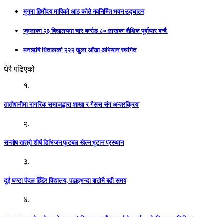
मुगुमा हिर्मोदय माविको आठ कोठे नवनिर्मित भवन उद्घाटन
जुम्लाका २३ विद्यालयमा चार करोड ८० लाखका शैक्षिक पूर्वाधार बन्दै
मनऋषि धितालको २२२ खुला आँखा अभियान स्थगित
धेरै पढिएको
१.
तातोपानीमा नागरिक समाजद्धारा शाखा र गैसस संग अन्तरक्रिया
२.
सन्तोष खत्री शीर्ष डिभिजन फुटबल खेल्न भुटान प्रस्थान
३.
दुई घण्टा पैदल हिँडेर विद्यालय, पढाइभन्दा बाटोमै बढी समय
४.