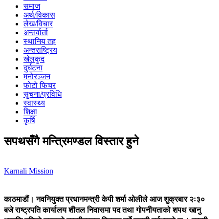
समाज
अर्थ/विकास
लेख/विचार
अन्तर्वार्ता
स्थानिय तह
अन्तराष्ट्रिय
खेलकुद
दुर्घटना
मनोरञ्जन
फोटो फिचर
सुचना/प्रविधि
स्वास्थ्य
शिक्षा
कृर्षि
सपथसँगै मन्त्रिमण्डल विस्तार हुने
Karnali Mission
काठमाडौं।
नवनियुक्त प्रधानमन्त्री केपी शर्मा ओलीले आज शुक्रबार २ः३०
बजे राष्ट्रपति कार्यालय शीतल निवासमा पद तथा गोपनीयताको शपथ खानु