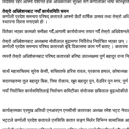
विदेशमा रहेर आफ्नाे पेशागत हक अधिकारकाे सुरक्षा संगै कर्णालीका भाषा साँस्कृ
तेस्राे अधिवेशनबाट नयाँ कार्यसमिति चयन
कर्णाली प्रदेश समन्वय परिषद् कतारले आफ्नो छैठौं वार्षिक उत्सव तथा तेस्रो अध
स्थापना दिवस मनाएकाे हाे ।
वितेका भएका कामकाे समीक्षा गर्दै,आगामी कार्ययाेजना तयार गर्दै तेस्राे अधिवेशनले
तेस्रो अधिबेशनबाट अध्यक्षमा मोतीलाल बुढामगर निर्विराेध निर्वाचित भएका छन् ।
कर्णाली प्रदेश समन्वय परिषद कतारकाे बृद्दि विकासमा काम गर्ने बताए । कतारम
त्यस्तै तेस्राे अधिशेसनबाट परिषद कतारकाे बरिष्ठ उपाध्यक्षमा पुर्ण बहादुर राना न
साथै महासचिवमा सुरेस केसी, सचिवतर्फ हरिस रावल, प्रकास हमाल, कोषाध्यक्ष य
सदस्यहरुमा तुल बहादुर बिक, निमा रोकाय, खुम बहादुर पुन, देउविर पुन मगर, पुर्
नयाँ निर्वाचित कार्यसमितिलाई निर्वाचन कमिटीका संंयोजक छबिलाल बुढाथोक
कार्यक्रमका प्रमुख अतिथी एनआरएन एनसीसी कतारका अध्यक्ष रमेश भट्ट नेपाली
भट्टले कर्णाली प्रदेश कतारले एनसिसि कतार सङ्ग मिलेर विभिन्न सामाजिक आर्थि