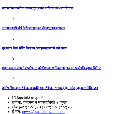
तातोपानीमा नागरिक समाजद्धारा शाखा र गैसस संग अन्तरक्रिया
२.
सन्तोष खत्री शीर्ष डिभिजन फुटबल खेल्न भुटान प्रस्थान
३.
दुई घण्टा पैदल हिँडेर विद्यालय, पढाइभन्दा बाटोमै बढी समय
४.
पशुमा अज्ञात रोगको प्रकोप: मुगुको निगाल्या गाउँ का गाईगोरु मर्न थालेपछि कृषक चिन्तित
५.
तातोपानीमा बृहत्त शैक्षिक अन्तरक्रिया: शैक्षिक गुणस्तर बृद्विमा जोड, सुझाव समिति गठन
गिडिदह मिडिया प्रा.ली.
ठेगाना: चन्दननाथ नगरपालिका ४ जुम्ला
मोबाइल: ९८४८३५७३५९/९८४८३००९२३
ई-मेल:
news@karnalimission.com