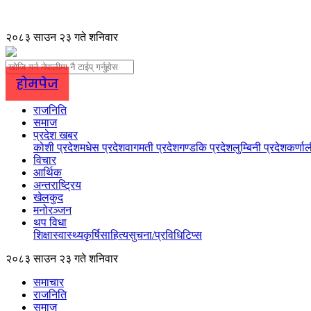
२०८३ साउन २३ गते शनिवार
होमपेज
राजनिति
समाज
प्रदेश खबर
कोशी प्रदेश
मधेस प्रदेश
वागमती प्रदेश
गण्डकि प्रदेश
लुम्बिनी प्रदेश
कर्णाल
विचार
आर्थिक
अन्तराष्ट्रिय
खेलकुद
मनोरञ्जन
थप विधा
शिक्षा
स्वास्थ्य
कृर्षि
साहित्य
सुचना/प्रविधि
टिप्स
२०८३ साउन २३ गते शनिवार
समाचार
राजनिति
समाज