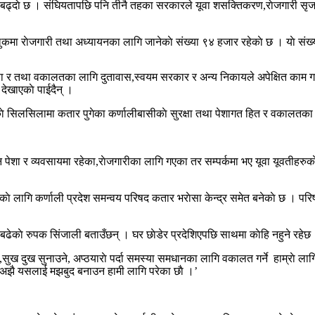
यन बढ्दाे छ । संघियतापछि पनि तीनै तहका सरकारले यूवा शसक्तिकरण,राेजगारी सृजना
ुकमा राेजगारी तथा अध्यायनका लागि जानेकाे संख्या ९४ हजार रहेकाे छ । याे संख्य
क्षा र तथा वकालतका लागि दुतावास,स्वयम सरकार र अन्य निकायले अपेक्षित काम गर्न
देखाएकाे पाईदैन् ।
काे सिलसिलामा कतार पुगेका कर्णालीबासीकाे सुरक्षा तथा पेशागत हित र वकालतका ल
ेशा र व्यवसायमा रहेका,राेजगारीका लागि गएका तर सम्पर्कमा भए यूवा यूवतीहरुकाे 
काे लागि कर्णाली प्रदेश समन्वय परिषद कतार भराेसा केन्द्र समेत बनेकाे छ । परिष
काे रुपक सिंजाली बताउँछन् । घर छाेडेर प्रदेशिएपछि साथमा काेहि नहुने रहेछ
सुख दुख सुनाउने, अप्ठयाराे पर्दा समस्या समधानका लागि वकालत गर्ने हाम्राे ला
। अझै यसलाई मझबुद बनाउन हामी लागि परेका छाै ।’