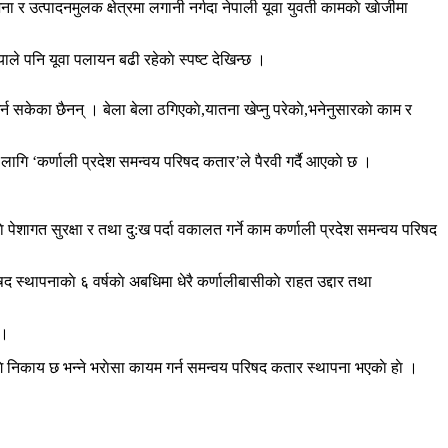
 र उत्पादनमुलक क्षेत्रमा लगानी नर्गदा नेपाली यूवा युवती कामकाे खाेजीमा
ाले पनि यूवा पलायन बढी रहेकाे स्पष्ट देखिन्छ ।
 सकेका छैनन् । बेला बेला ठगिएकाे,यातना खेप्नु परेकाे,भनेनुसारकाे काम र
ागि ‘कर्णाली प्रदेश समन्वय परिषद कतार’ले पैरवी गर्दै आएकाे छ ।
पेशागत सुरक्षा र तथा दु:ख पर्दा वकालत गर्ने काम कर्णाली प्रदेश समन्वय परिषद
द स्थापनाकाे ६ वर्षकाे अबधिमा धेरै कर्णालीबासीकाे राहत उद्दार तथा
 ।
गि निकाय छ भन्ने भराेसा कायम गर्न समन्वय परिषद कतार स्थापना भएकाे हाे ।