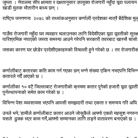
जुम्ला । नेपालमा सीप क्षामता र दक्षतानुसार उपयुक्त राेजगारी नहुँदा यूवा पला
खाडी मुलक भाैतारीन बाध्य छन् ।
राष्टि्य जनगणना २०७८ काे तथ्यांकअनुसार कर्णाली प्रदेशका मात्रै बैदेशिक मुल
गाउँमा राेजगारी नहुँदा घर व्यवहार चलाउनका लागि विदेशीएका यूवा यूवतीकाे सुर
पारिश्रमिक नपाएकाे जस्ता समस्या आउने गरेपनि सरकारी तवरबाट खास्सै चासाे 
जसका कारण घर छाेडेर प्रदेशीएकाहरुकाे विचल्ली हुने गरेकाे छ । तर राेजगारी
कर्णालीबाट कतारका कति काम गर्न गएका छन् भन्ने संख्या एकिन नभएपनि विभिन्न प
कतारले गर्दै आएकाे छ ।
कर्णालीका १० वटै जिल्लाबाट राेजगारीकाे क्रममा कतार पुगेकाे हजाराै यूवा यूवती
पुर्नस्थापनाकाे समेत काम गरेकाे छ ।
विभिन्न पेशा व्यवसायमा भएपनि आपसी समझदारी तथा एकता र समन्वय गरि अघि बढे
उनले भने,’हामीले कर्णालीबाट कतार आउने जाेसुकैले आफ्नाे एक्लाे महसुश नगरुन,
यसले ढुक्क भएर काम गर्ने,आफ्नाे सम्मानका लागि लड्ने वातावरण बनाएकाे छ 