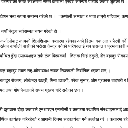
ति परम्पराकाे समेत संरक्षणमा समेत कर्णाली प्रदेश समन्वय परिषद कतार जुटेकाे छ 
िवेशन भव्य रूपमा सम्पन्न गरेकाे छ । “कर्णाली सभ्यता र भाषा हाम्रो पहिचान, कर्
 नयाँ नेतृत्व सर्वसम्मत चयन गरेकाे हाे ।
 कर्णालीबाट कामकाे शिलशिलामा कतारमा रहेकाहरुकाे हितमा वकालत र पैरवी गर्ने जिम
ा रहेका कर्णाली बासीकाे भराेसा केन्द्र बनेकाे परिषदलाई थप शसक्त र प्रभावकारी
िर्वाचित हुँदा उपाध्यक्षहरु तर्फ टंक बिश्वकर्मा , तिलक सिहं ठकुरी, शेर बहादुर रो
ज्ञ बहादुर रावत सह-कोषाध्यक्ष रुपक सिञ्जाली निर्वाचित भएका छन् ।
ण बहादुर रोकाय, लोकेन्द्र खत्री, मिना डाङगी, परेक सुनार, ओम प्रकास बार्हघरी र
ीले पद तथा गोपनियताको सपथ ग्रहण गरि सकेका छन् ।
 दूतावास दोहा कतारले एनआरएन एनसीसी र कतारमा स्थापित संस्थाहरूलाई आवश्यकत
क कार्यहरु गरिरहेको र आगामी दिनमा सहकार्यका गर्ने उल्लेख गरे । कतारमा रहेका