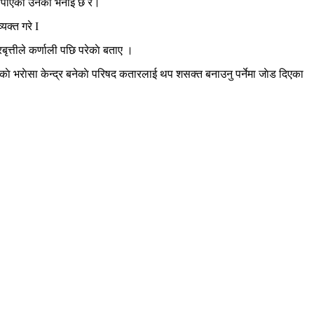
 नपाएकाे उनकाे भनाई छ र।
यक्त गरे I
ृत्तीले कर्णाली पछि परेकाे बताए ।
ासीकाे भराेसा केन्द्र बनेकाे परिषद कतारलाई थप शसक्त बनाउनु पर्नेमा जाेड दिएका