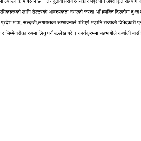
ँमा ल्याउने काम गरेकाे छ । तर दुतावाससंग अधिकार भएर पनि अपेक्षाकृत सहयाेग
रमिकहरूको लागि सेल्टरको आवश्यकता नभएको जस्ता अभिव्यक्ति दिएकोमा दुःख व्
ेश भाषा, सस्कृती,लगायतका सम्भावनाले परिपूर्ण भएपनि राज्यकाे विभेदकारी प्रब
्व र जिम्मेवारीका रुपमा लिनु पर्ने उल्लेख गरे । कार्यक्रममा सहभागीले कर्णाली ब