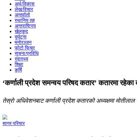
अर्थ/विकास
लेख/विचार
अन्तर्वार्ता
स्थानिय तह
अन्तराष्ट्रिय
खेलकुद
दुर्घटना
मनोरञ्जन
फोटो फिचर
सुचना/प्रविधि
स्वास्थ्य
शिक्षा
कृर्षि
‘कर्णाली प्रदेश समन्वय परिषद कतार’ कतारमा रहेका क
तेस्राे अधिवेशनबाट कर्णाली प्रदेश कतारको अध्यक्षमा मोतीलाल
सागर परियार