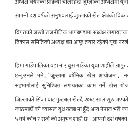
अध्यक्ष चयनको प्रक्रिया चलिरहँदा जुम्लाको अध्यक्षमा यूवा
आफ्नो दश वर्षको अनुभवलाई जुम्लाको खेल क्षेत्रको विका
विगतको जस्तो राजनीतिक भागबण्डामा अध्यक्ष लगायतका पदा
विकास समितिको अध्यक्ष बन्न आफू तयार रहेको यूवा नरज
हिमा गाउँपालिका वडा नं ५ बुअ गाउँका यूवा शाहीले आफु २०
छन्,
उनले भने,´जुम्लामा वर्षेनिक खेल आयोजना, नया
सहभागीलाई सुनिश्चित लगायतका काम गर्ने ठोस यो
जिल्लाको सिंजा बाट फुटबल खेल्दै २०६८ साल सुरु भएको ख
काठमाडौं को च्यासल युथ क्लब मा हुँदै अन्य नेपाल भरी 
५ वर्ष कोच र रेफ्री को अनुभव शाही छ । आफ्नो दश वर्ष