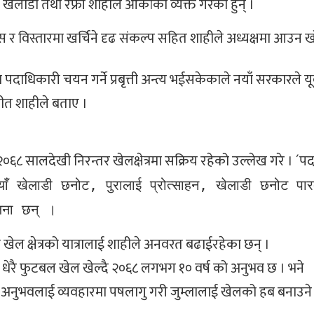
 खेलाडी तथा रेफ्री शाहीले आकांका व्यक्त गरेका हुन् ।
स र विस्तारमा खर्चिने दृढ संकल्प सहित शाहीले अध्यक्षमा आउन
धिकारी चयन गर्ने प्रबृत्ती अन्त्य भईसकेकाले नयाँ सरकारले यूव
ीत शाहीले बताए ।
६८ सालदेखी निरन्तर खेलक्षेत्रमा सक्रिय रहेको उल्लेख गरे । ´पद 
ँ खेलाडी छनोट, पुरालाई प्रोत्साहन, खेलाडी छनोट पारदर
जना छन् ।
ेल क्षेत्रको यात्रालाई शाहीले अनवरत बढाईरहेका छन् ।
का धेरै फुटबल खेल खेल्दै २०६८ लगभग १० वर्ष को अनुभव छ । भने
को अनुभवलाई व्यवहारमा पषलागु गरी जुम्लालाई खेलको हब बनाउने