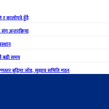
 कालोपत्रे हुँदै
संग अन्तरक्रिया
रस्थान
ोमै बढी समय
 गुणस्तर बृद्विमा जोड, सुझाव समिति गठन