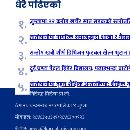
धेरै पढिएको
१.
जुम्लामा २२ करोड खर्चेर सात सडकको स्तरोन्नति र
२.
तातोपानीमा नागरिक समाजद्धारा शाखा र गैसस 
३.
सन्तोष खत्री शीर्ष डिभिजन फुटबल खेल्न भुटान प्
४.
दुई घण्टा पैदल हिँडेर विद्यालय, पढाइभन्दा बाट
५.
तातोपानीमा बृहत्त शैक्षिक अन्तरक्रिया: शैक्षिक
गिडिदह मिडिया प्रा.ली.
ठेगाना: चन्दननाथ नगरपालिका ४ जुम्ला
मोबाइल: ९८४८३५७३५९/९८४८३००९२३
ई-मेल:
news@karnalimission.com