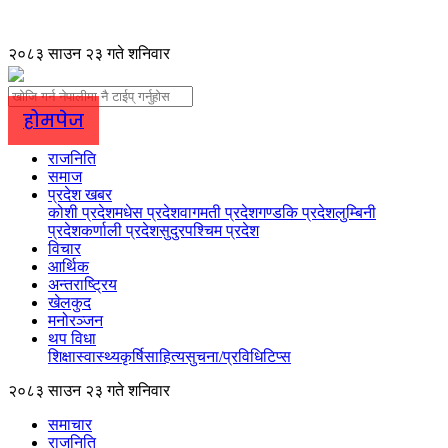
२०८३ साउन २३ गते शनिवार
होमपेज
राजनिति
समाज
प्रदेश खबर
कोशी प्रदेश
मधेस प्रदेश
वागमती प्रदेश
गण्डकि प्रदेश
लुम्बिनी
प्रदेश
कर्णाली प्रदेश
सुदुरपश्चिम प्रदेश
विचार
आर्थिक
अन्तराष्ट्रिय
खेलकुद
मनोरञ्जन
थप विधा
शिक्षा
स्वास्थ्य
कृर्षि
साहित्य
सुचना/प्रविधि
टिप्स
२०८३ साउन २३ गते शनिवार
समाचार
राजनिति