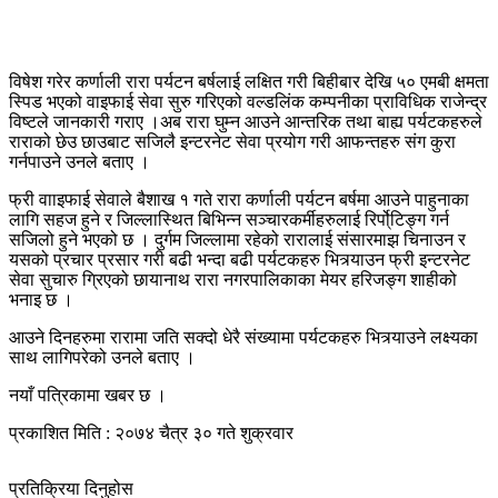
विषेश गरेर कर्णाली रारा पर्यटन बर्षलाई लक्षित गरी बिहीबार देखि ५० एमबी क्षमता
स्पिड भएको वाइफाई सेवा सुरु गरिएको वल्डलिंक कम्पनीका प्राविधिक राजेन्द्र
विष्टले जानकारी गराए ।अब रारा घुम्न आउने आन्तरिक तथा बाह्य पर्यटकहरुले
राराको छेउ छाउबाट सजिलै इन्टरनेट सेवा प्रयोग गरी आफन्तहरु संग कुरा
गर्नपाउने उनले बताए ।
फ्री वााइफाई सेवाले बैशाख १ गते रारा कर्णाली पर्यटन बर्षमा आउने पाहुनाका
लागि सहज हुने र जिल्लास्थित बिभिन्न सञ्चारकर्मीहरुलाई रिर्पो्टिङ्ग गर्न
सजिलो हुने भएको छ । दुर्गम जिल्लामा रहेको रारालाई संसारमाझ चिनाउन र
यसको प्रचार प्रसार गरी बढी भन्दा बढी पर्यटकहरु भित्र्याउन फ्री इन्टरनेट
सेवा सुचारु ग्रिएको छायानाथ रारा नगरपालिकाका मेयर हरिजङ्ग शाहीको
भनाइ छ ।
आउने दिनहरुमा रारामा जति सक्दो धेरै संख्यामा पर्यटकहरु भित्र्याउने लक्ष्यका
साथ लागिपरेको उनले बताए ।
नयाँ पत्रिकामा खबर छ ।
प्रकाशित मिति : २०७४ चैत्र ३० गते शुक्रवार
प्रतिक्रिया दिनुहोस