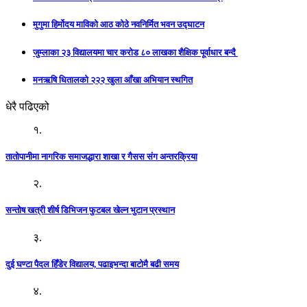
मुगुमा हिर्मोदय माविको आठ कोठे नवनिर्मित भवन उद्घाटन
जुम्लाका २३ विद्यालयमा चार करोड ८० लाखका शैक्षिक पूर्वाधार बन्दै
मनऋषि धितालको २२२ खुला आँखा अभियान स्थगित
धेरै पढिएको
१.
तातोपानीमा नागरिक समाजद्धारा शाखा र गैसस संग अन्तरक्रिया
२.
सन्तोष खत्री शीर्ष डिभिजन फुटबल खेल्न भुटान प्रस्थान
३.
दुई घण्टा पैदल हिँडेर विद्यालय, पढाइभन्दा बाटोमै बढी समय
४.