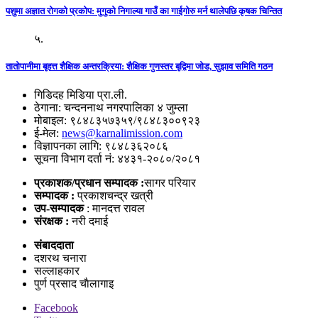
पशुमा अज्ञात रोगको प्रकोप: मुगुको निगाल्या गाउँ का गाईगोरु मर्न थालेपछि कृषक चिन्तित
५.
तातोपानीमा बृहत्त शैक्षिक अन्तरक्रिया: शैक्षिक गुणस्तर बृद्विमा जोड, सुझाव समिति गठन
गिडिदह मिडिया प्रा.ली.
ठेगाना: चन्दननाथ नगरपालिका ४ जुम्ला
मोबाइल: ९८४८३५७३५९/९८४८३००९२३
ई-मेल:
news@karnalimission.com
विज्ञापनका लागि: ९८४८३६२०८६
सूचना विभाग दर्ता नं: ४४३१-२०८०/२०८१
प्रकाशक/प्रधान सम्पादक :
सागर परियार
सम्पादक :
प्रकाशचन्द्र खत्री
उप-सम्पादक
: मानदत्त रावल
संरक्षक :
नरी दमाई
संबाददाता
दशरथ चनारा
सल्लाहकार
पुर्ण प्रसाद चाैलागाइ
Facebook