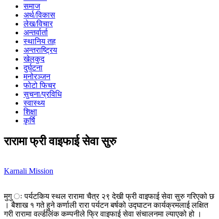
समाज
अर्थ/विकास
लेख/विचार
अन्तर्वार्ता
स्थानिय तह
अन्तराष्ट्रिय
खेलकुद
दुर्घटना
मनोरञ्जन
फोटो फिचर
सुचना/प्रविधि
स्वास्थ्य
शिक्षा
कृर्षि
रारामा फ्री वाइफाई सेवा सुरु
Karnali Mission
मुगु ः पर्यटकिय स्थल रारामा चैत्र २९ देखी फ्री वाइफाई सेवा सुरु गरिएको छ
। बैशाख १ गते हुने कर्णाली रारा पर्यटन बर्षको उद्घाटन कार्यक्रमलाई लक्षित
गरी रारामा वर्ल्डलिंक कम्पनीले फ्रि वाइफाई सेवा संचालनमा ल्याएको हो ।