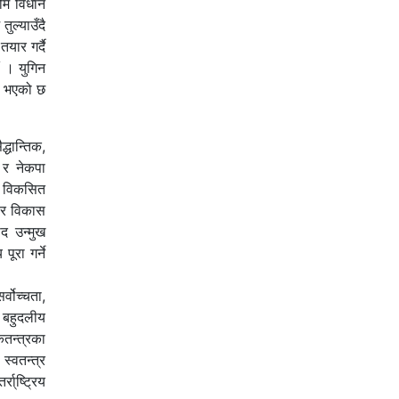
ीम विधान
ुल्याउँदै
यार गर्दै
ं । युगिन
रा भएको छ
धान्तिक,
 र नेकपा
मा विकसित
ा र विकास
द उन्मुख
ूरा गर्ने
र्वोच्चता,
, बहुदलीय
कतन्त्रका
स्वतन्त्र
ा्ष्ट्रिय