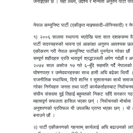
जनाइएको छ । यही लक्ष्य, उद्देश्य र मान्यता अनुरुप पार्टी 
नेपाल कम्युनिष्ट पार्टी (एकीकृत माक्र्सवादी–लेनिनवादी) र न
१) २००६ सालमा स्थापना भएदेखि यता सात दशकसम्म वैच
पार्टी सदस्यहरुको भावना एवं आकांक्षा अनुरुप आवश्यक छ
एकीकरण गरी नेपाल कम्युनिष्ट पार्टीको पुनर्गठन गरेका छौ
सम्पूर्ण शहीदहरु प्रति भावपूर्ण श्रद्धाञ्जली अर्पण गर्दछौं
२०७४ साल असोज १७ गते ६–बुँदे सहमति गर्दै नेपालको स
घोषणपत्र र उम्मेदवारहरुका साथ हामी अघि बढेका थियौं । स
राजनीतिक स्थायित्व, दिगो शान्ति र सुशासनका साथै समाजवा
गरेका निर्णयहरु जनता तथा पार्टी कार्यकर्ताहरुबाट निर्
संघीय संसदमा दुई तिहाई बहुमतको निकट रहँदै सरकार गठन ग
महत्वपूर्ण सफलता हासिल भएका छन्ं । निर्वाचनको मोर्चामा द
अनुशरणको प्रतिफल यी उपलब्धि प्राप्त भएका छन् । यो अभूतप
बनाउने छौं ।
२) पार्टी एकीकरणको गहनतम् कार्यलाई अघि बढाउनको लागि