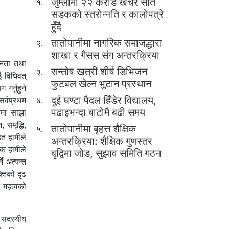
जुम्लामा २२ करोड खर्चेर सात
१.
सडकको स्तरोन्नति र कालोपत्रे
हुँदै
तातोपानीमा नागरिक समाजद्धारा
२.
शाखा र गैसस संग अन्तरक्रिया
जनता तथा
सन्तोष खत्री शीर्ष डिभिजन
३.
 विधिवत्
फुटबल खेल्न भुटान प्रस्थान
गर्नुहुने
दुई घण्टा पैदल हिँडेर विद्यालय,
सर्वप्रथम
४.
पढाइभन्दा बाटोमै बढी समय
नमा साझा
 समृद्धि,
तातोपानीमा बृहत्त शैक्षिक
५.
ित हामीले
अन्तरक्रिया: शैक्षिक गुणस्तर
टक हामीले
बृद्विमा जोड, सुझाव समिति गठन
े अत्यन्त
्तिको दृढ
न महत्वको
 सदस्यीय