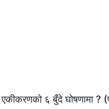
एकीकरणको ६ बुँदे घोषणामा ? (पू