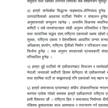
समुदाय तथा छिमेकी लगायत विश्वका सबै देशहरुसंग सुमधुर 
४) हाम्रो मार्गदर्शक सिद्धान्त माक्र्सवाद–लेनिनवाद हुन
उत्तरदायित्वको आधारमा पार्टीको निर्माण र संचालन हुने
अनुशासनको सन्तुलन रहनेछ । अन्तरीम विधानमा व्यवस्थित स
कमिटी र सबै जनसंगठनहरु सोही अनुरुप परिचालित र क्रियाश
तथा सामाजिक सद्भाव एवम् राष्ट्रिय एकताको पक्षमा रहेको छ 
सुरक्षा, राष्ट्रिय एकता र देशभक्तिमा आधारित उन्नत सभ्यत
अधिकतम् उपयोग, राष्ट्रिय पूँजीको निर्माण र परिचालन तथा 
सिर्जना हुनेछ । यस अनुरुप सरकारको प्रभावकारी संचालन ग
परिचालित हुनेछ ।
५) हाम्रा दुई पार्टीको यो एकीकरणबाट विभाजन र मतभेदक
नेपाली जनताको सर्वाेपरी हितमा केन्द्रित यो एकीकरणको म
तथा श्रमिक पार्टी वा समूहरुलाई पनि एकताको यस् महान प्रक
६) हाम्रो कष्टसाध्य प्रयत्नबाट संघीय लोकतान्त्रिक गणतन्
चरणमा प्रवेश गरेको समयमा हाम्रो एकीकरणले राष्ट्रिय एकत
हामी विश्वस्त छौं । राष्ट्रिय हित र समाजवाद निर्माणमा दी
पंक्तिमा कुशलताका साथ आत्मसाथ र रुपान्तरण गर्न एकताबद्ध 