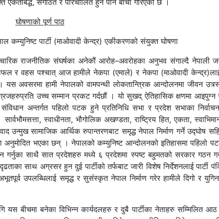
पंक्ति एकताबद्ध, संगठित र परिचालित हुने पनि बाचा गरिएको छ ।
घोषणाको पूर्ण पाठ
ेपाल कम्युनिष्ट पार्टी (माओवादी केन्द्र) एकीकरणको संयुक्त घोषणा
ारिक राजनीतिक संघर्षका अनेकौं आरोह–अवरोहका अनुभव संगाल्दै नेपाली 
लफल र वहस पश्चात् आज हामीले नेकपा (एमाले) र नेकपा (माओवादी केन्द्र)लाई
ं । यस अवसरमा हामी नेपालको वामपन्थी लोकतान्त्रिक आन्दोलनमा जीवन उत्र्सग 
 र अग्रजहरुप्रति उच्च सम्मान प्रकट गर्दछौं । यो सुखद् ऐतिहासिक क्षणमा आइपुग्न 
ंविधान अन्तर्गत पहिलो पटक हुने प्रतिनिधि सभा र प्रदेश सभाका निर्वाच
ार्वभौमसत्ता, स्वाधीनता, भौगोलिक अखण्डता, राष्ट्रिय हित, एकता, स्वाभिमान,
द उन्मुख सामाजिक आर्थिक रुपान्तरणबाट समृद्ध नेपाल निर्माण गर्ने उद्घोष सह
वाचनमा अनुमोदित भएका छन् । नेपालको कम्युनिष्ट आन्दोलनको इतिहासमा पहिलो प
र्नुका साथै सात प्रदेशहरु मध्ये ६ प्रदेशमा स्पष्ट बहुमतको सरकार गठन गर्न
ृढताका साथ अग्रसर हुन दुई पार्टीको तर्फबाट जारी विशेष निर्देशनलाई पार्टी पंक
ूर्व उपलब्धिलाई समृद्ध र सुसंंस्कृत नेपाल निर्माण गरेर हामीले दिगो र युगि
 यस बीचमा बनेका विभिन्न कार्यदलहरु र दुबै पार्टीका नेताहरु सम्मिलित आठ