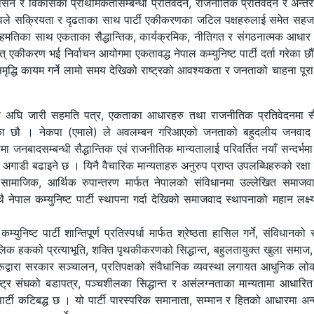
सन र विकासका प्राथमिकतासम्बन्धी प्रतिवेदन, राजनीतिक प्रतिवेदन र अन्तर
ष नेतृत्वले सक्रियता र दृढताका साथ पार्टी एकीकरणका जटिल पक्षहरुलाई समेत सहज त
हमतिका साथ एकताका सैद्धान्तिक, कार्यक्रमिक, नीतिगत र संगठनात्मक आधार त
 एकीकरण भई निर्वाचन आयोगमा एकतावद्ध नेपाल कम्युनिष्ट पार्टी दर्ता गरेका छौ
समृद्धि कायम गर्ने लामो समय देखिको राष्ट्रको आवश्यकता र जनताको चाहना पू
स अघि जारी सहमति पत्र, एकताका आधारहरु तथा राजनीतिक प्रतिवेदनमा सैद्
सकेका छौ । नेकपा (एमाले) ले अवलम्बन गरिआएको जनताको बहुदलीय जनवाद
ा जनबादसम्बन्धी सैद्धान्तिक एवं राजनीतिक मान्यतालाई परिवर्तित नयाँ सन्दर्भ
गाडी बढाइने छ । यिनै वैचारिक मान्यताहरु अनुरुप प्राप्त उपलब्धिहरुको रक्ष
गरी सामाजिक, आर्थिक रुपान्तरण मार्फत नेपालको संविधानमा उल्लेखित समाजवा
नेपाल कम्युनिष्ट पार्टी स्थापना गर्दा देखिको समाजवाद स्थापनाको महान लक्ष्य प
ुनिष्ट पार्टी शान्तिपूर्ण प्रतिस्पर्धा मार्फत श्रेष्ठता हासिल गर्ने, संविधानको स
लिक हकको प्रत्याभूति, शक्ति पृथकीकरणको सिद्धान्त, बहुलतायुक्त खुला समाज
धिहरूद्वारा सरकार सञ्चालन, प्रतिपक्षको संवैधानिक व्यवस्था लगायत आधुनिक लो
त राष्ट्र संघको बडापत्र, पञ्चशीलका सिद्धान्त र असंलग्नताका मान्यतामा आधारित 
 पार्टी कटिबद्ध छ । यो पार्टी पारस्परिक समानाता, सम्मान र हितको आधारमा अन्तर्र