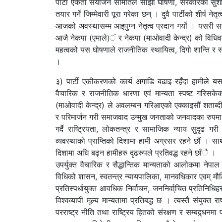
पार्टी एकता संयोजन समितिले साझा घोषणा, सरकारका सुशा
तयार गर्ने जिम्मेवारी पूरा गरेका छन् । दुवै पार्टीको शीर्
आजको अवस्थासम्म आइपुग्न नेतृत्व प्रदान गर्यो । यसरी स
आजै नेकपा (एमाले)ं र नेकपा (माओवादी केन्द्र) को विधिवत्
महत्वको यस घोषणाले राजनीतिक स्थायित्व, दिगो शान्ति र 
।
३) पार्टी एकीकरणको कार्य अगाडि बढाइ रहँदा हामीले य
वैचारिक र राजनीतिक धारणा एवं मान्यता स्पष्ट गरि
(माओवादी केन्द्र) ले अवलम्बन गरिआएको एक्काइसौं शताब्दीम
र परिमार्जन गरी समाजवाद उन्मुख जनताको जनवादका रुपमा अ
गर्दै राष्ट्रियता, लोकतन्त्र र सामाजिक न्याय सुदृढ 
व्यवस्थाको प्राप्तिको दिशामा हामी अग्रसर रहने छौं । साथै 
दिशामा अघि बढ्न हामीहरु दृढरुपले प्रतिवद्ध रहने छाँै ।
उपर्युक्त वैचारिक र सैद्धान्तिक मान्यताको आलोकमा नेपाल कम्य
विधिको शासन, स्वतन्त्र न्यायपालिका, मानवधिकार एवम् मौ
प्रतिस्पर्धायुक्त आवधिक निर्वाचन, जननिर्वा्चित प्रतिनि
विश्वव्यापी मूल्य मान्यतामा प्रतिबद्ध छ । त्यस्तै संयुक्
परराष्ट्र नीति तथा राष्ट्रिय हितको संरक्षण र सम्बद्र्धनमा