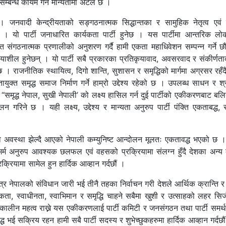
सम्बन्ध कायम गर्ने मान्यतामा अटल छ ।
ेछ । जनवादी केन्द्रीयताको सङ्गठनात्मक सिद्धान्तका र सामुहिक नेतृत्व एवं 
छ । यो पार्टी जनाधारित कार्यकता पार्टी हुनेछ । यस पार्टीमा आन्तरिक लोक
ंगठनात्मक प्रणालीको अनुशरण गर्दै हामी एकता महाधिवेशन सम्पन्न गर्ने छौं
ील हुनेछन् । यो पार्टी सबै प्रकारका प्रतिकृयावाद, अवसरवाद र संकीर्णताक
। राजनीतिक स्थायित्व, दिगो शान्ति, सुशासन र समृद्धिको मार्गमा अग्रसर रहँदै 
ायुक्त समृद्ध समाज निर्माण गर्ने हाम्रो उद्देश्य रहेको छ । उपलब्ध साधन र श
“समृद्ध नेपाल, सुखी नेपाली’ को लक्ष्य हासिल गर्न दुई पार्टीको एकीकरणबाट ब
रिने छ । यही लक्ष्य, उद्देश्य र मान्यता अनुरुप पार्टी पंक्ति एकताबद्ध,
ो अवस्था झेल्दै आएको नेपाली कम्युनिष्ट आन्दोलन मूलतः एकतावद्ध भएको छ ।
र्म अनुरुप आवश्यक छलफल एवं वहसको प्रक्रियामा संलग्न हुँदै देशका अन्य क
्रियामा सामेल हुन हार्दिक आव्हान गर्दछौं ।
त्र नेपालको संविधान जारी भई तीनै तहका निर्वाचन गरी देशले आर्थिक क्रान्ति र 
ा, स्वाधीनता, स्वाभिमान र समृद्धि चाहने सबैमा खुशी र उत्साहको लहर सिर्जन
र्घकालीन महत्व राख्ने यस एकीकरणलाई पार्टी कमिटी र जनसंगठन तथा पार्टी समर्थक
भई सक्रिय रहन हामी सबै पार्टी सदस्य र शुभेच्छुकहरुमा हार्दिक आव्हान गर्दछौं