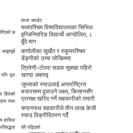
ताजा अपडेट
मध्यपश्चिम विश्वविद्यालयका सिभिल
 गरिएको छ
इन्जिनियरिङ विद्यार्थी आन्दोलित, ८
बुँदे माग
कर्णालीका सुर्खेत र रुकुमपश्चिम
भूतपूर्व
डेंङ्गीको उच्च जोखिममा
त्रिवेणी-टोल्पा सडक सुक्खा पहिरो
खस्दा अबरुद्व
पनि पूरा
जुम्लाको स्याउलाई अन्तर्राष्ट्रिय
बजारसम्म पुर्‍याउने लक्ष्य, किसानसँग
रिय हितको
प्रत्यक्ष खरिद गर्ने सहकारीको तयारी
मुदाय तथा
चन्दननाथ सहकारीले तीन लाख केजी
स्याउ विक्रीवितरण गर्दै
ष्य हासिल
तिवद्धता
धेरै पढिएको