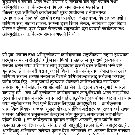
दुरब्र्यसन र यसका असर तथा परिणाम र सर्तकता बारे यूवा परामर्श तथा
अभिमुुखीकरण कार्यक्रमआज नेपालगन्जमा सम्पन्न भएको छ ।
जिल्ला यूवा समितिको कार्यालयको मुख्य आयोजना र नेपालगन्ज
उपमहानगरपालिकाको सहयोग तथा एसओएस, नेपालगन्ज, नेपालगन्ज उद्योग
बाणिज्य संघ, सहारा हाउस, सामना ड्रग रिहाव सेन्टर, नवकिरण ड्रग रिहाव
सेन्टर र प्रेरणा ड्रग रिहाव सेन्टरको सहकार्यमा यूवा परामर्श कार्यक्रम तथ
अभिमुुखीकरण कार्यक्रम सम्पन्न भएको थियो ।
सो यूवा परामर्श तथा अभिमुुखीकरण कार्यक्रमको सहजीकरण सहारा हाउसका
प्रमुुख अभिराज क्षेत्रीले गर्नुु भएको थियो । उहाँले लागुु पदार्थ दुरब्यसन र
यसका असर तथा परिणाम र लागुु पदार्थबाट कसरी बच्न सकिन्छ भन्ने बारे
यूवाहरुलाई जानकारी गराउनुुभएको थियो ।सो कार्यक्रममा नेपालगन्ज उद्योग
बाणिज्य संघका अध्यक्ष नन्दलाल वैश्यले अभिभावकहरुलाई सचेतना जगाउनुु
पर्नेमा जोड दिए ।लागुु पदार्थ दुरब्यसन रोक्नको लागिस्थानीय नागरिकले
सहयोग गर्नुु पर्ने महिला तथा बालबालिका सेवा केन्द्रका श्याम कुमारी मगरले
बताउनुुभयो ।यस अभिमुखीकरण कार्यक्रमबाट लागुुऔषधको असर लागूऔषध
दुुरुपयोग उपचारका बारेमा जानकारी पाई लागूऔषध दुुरुपयोगका घटना रोकथाम
तथा न्यूनीकरणमा टेवा पुुग्ने विश्वास लिइएको बताइएको छ । कार्यक्रममा
सामाजिक विकास मन्चका भुुपाल बोहरा, राईजिगं आईडल्सका राजन बर्मा,सूचना
र मानव अधिकार अनुुसन्धान केन्द्रका सोम गुुरुङ्ग, लगायतको सहभागिता
रहेको थियो । सो कार्यक्रममा युुवाहरु साहिल अन्सारी, ज्ञान ज्योति बाल
क्लबका अध्यक्ष दिपा वली, रितिक शाही, साहुुबुद्धिन हलवाई, मेघ बहादुर खत्री,
आरटिआई अभियान्ता शैलेन्द्र कुमार वैश्य लगायतले आ–आफना विचार राखेका