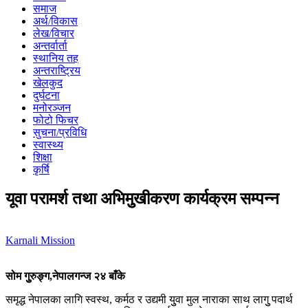
समाज
अर्थ/विकास
लेख/विचार
अन्तर्वार्ता
स्थानिय तह
अन्तराष्ट्रिय
खेलकुद
दुर्घटना
मनोरञ्जन
फोटो फिचर
सुचना/प्रविधि
स्वास्थ्य
शिक्षा
कृर्षि
यूवा परामर्श तथा अभिमुुखीकरण कार्यक्रम सम्पन्न
Karnali Mission
सोम गुुरुङ्ग,नेपालगन्ज २४ बाँके
समृद्ध नेपालका लागि स्वस्थ, कर्मठ र उद्यमी युुवा मुल नाराका साथ लागुु पदार्थ