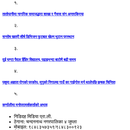
१.
तातोपानीमा नागरिक समाजद्धारा शाखा र गैसस संग अन्तरक्रिया
२.
सन्तोष खत्री शीर्ष डिभिजन फुटबल खेल्न भुटान प्रस्थान
३.
दुई घण्टा पैदल हिँडेर विद्यालय, पढाइभन्दा बाटोमै बढी समय
४.
पशुमा अज्ञात रोगको प्रकोप: मुगुको निगाल्या गाउँ का गाईगोरु मर्न थालेपछि कृषक चिन्तित
५.
कर्णालीमा मनोपरामर्शकर्ताको अभाव
गिडिदह मिडिया प्रा.ली.
ठेगाना: चन्दननाथ नगरपालिका ४ जुम्ला
मोबाइल: ९८४८३५७३५९/९८४८३००९२३