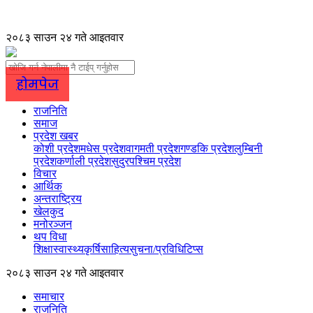
२०८३ साउन २४ गते आइतवार
होमपेज
राजनिति
समाज
प्रदेश खबर
कोशी प्रदेश
मधेस प्रदेश
वागमती प्रदेश
गण्डकि प्रदेश
लुम्बिनी
प्रदेश
कर्णाली प्रदेश
सुदुरपश्चिम प्रदेश
विचार
आर्थिक
अन्तराष्ट्रिय
खेलकुद
मनोरञ्जन
थप विधा
शिक्षा
स्वास्थ्य
कृर्षि
साहित्य
सुचना/प्रविधि
टिप्स
२०८३ साउन २४ गते आइतवार
समाचार
राजनिति