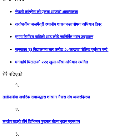
नेपाली कांग्रेस को एकता आजको आवश्यकता
तातोपानीमा बालमैत्री स्थानीय शासन वडा घोषणा अभियान तिब्र
मुगुमा हिर्मोदय माविको आठ कोठे नवनिर्मित भवन उद्घाटन
जुम्लाका २३ विद्यालयमा चार करोड ८० लाखका शैक्षिक पूर्वाधार बन्दै
मनऋषि धितालको २२२ खुला आँखा अभियान स्थगित
धेरै पढिएको
१.
तातोपानीमा नागरिक समाजद्धारा शाखा र गैसस संग अन्तरक्रिया
२.
सन्तोष खत्री शीर्ष डिभिजन फुटबल खेल्न भुटान प्रस्थान
३.