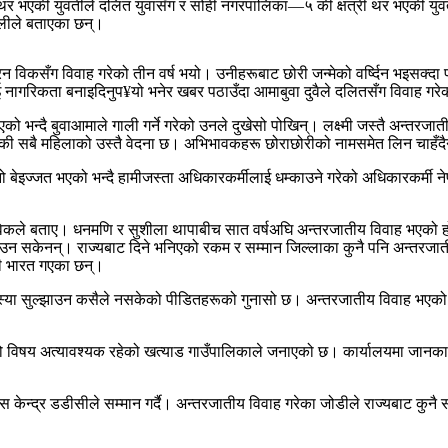
भएकी युवतीले दलित युवासँग र सोही नगरपालिका—५ की क्षत्री थर भएकी युवती
ालीले बताएका छन्।
ुरन विकसँग विवाह गरेको तीन वर्ष भयो। उनीहरूबाट छोरी जन्मेको वर्ष्दिन भइसक्
ागरिकता बनाइदिनुप¥यो भनेर खबर पठाउँदा आमाबुवा दुवैले दलितसँग विवाह गरेको 
को भन्दै बुवाआमाले गाली गर्ने गरेको उनले दुखेसो पोखिन्। लक्ष्मी जस्तै अन्तर
ेकी सबै महिलाको उस्तै वेदना छ। अभिभावकहरू छोराछोरीको नामसमेत लिन चाहँदैन
्नो बेइज्जत भएको भन्दै हामीजस्ता अधिकारकर्मीलाई धम्काउने गरेको अधिकारकर्मी
े बताए। धनमणि र सुशीला थापाबीच सात वर्षअघि अन्तरजातीय विवाह भएको हो। 
उन सकेनन्। राज्यबाट दिने भनिएको रकम र सम्मान जिल्लाका कुनै पनि अन्तरजातीय
ोडी भारत गएका छन्।
ो समस्या सुल्झाउन कसैले नसकेको पीडितहरूको गुनासो छ। अन्तरजातीय विवाह भए
यो विषय अत्यावश्यक रहेको खत्याड गाउँपालिकाले जनाएको छ। कार्यालयमा जान
 केन्द्र डडीसीले सम्मान गर्दै। अन्तरजातीय विवाह गरेका जोडीले राज्यबाट कु