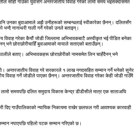
ले सोही गाउँका युवासँग अन्तरजातीय विवाह गरेको लामो समय भइसक्दासमेत
दा पनि उनका बुवाआमाले अझै उनीहरूको सम्बन्धलाई स्वीकारेका छैनन्। दलितसँग
भन्दै नानाथरी गाली गर्ने गरेको उनले बताइन्।
जातीय विवाह गरेका कैयौं जोडी जिल्लामा अभिभावकबाटै अस्वीकृत भई पीडित बनेका
न् भने छोराछोरीचाहिँ बुवाआमाको मायाले सताएको बताउँछन्।
 नेपालीले बताए। अभिभावकहरू छोराछोरीको नामसमेत लिन चाहँदैनन् भने
अन्तरजातीय विवाह गरे सरकारले १ लाख नगदसहित सम्मान गर्ने भनेको सुनेर
 विवाह गर्ने जोडीले पाएका छैनन्। अन्तरजातीय विवाह गरेका केही जोडी गाउँमै
को लामो समयपछि दलित समुदाय विकास केन्द्र डीडीसीले मात्र एक साताअघि
कारी दिए गाउँपालिकाको न्यायिक निकायमा राखेर छलफल गरी आवश्यक कारवाही
नै सम्मान नपाएपछि पहिलो पटक सम्मान गरिएको छ।