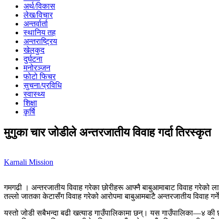
अर्थ/विकास
लेख/विचार
अन्तर्वार्ता
स्थानिय तह
अन्तराष्ट्रिय
खेलकुद
दुर्घटना
मनोरञ्जन
फोटो फिचर
सुचना/प्रविधि
स्वास्थ्य
शिक्षा
कृर्षि
मुगुका चार जोडीले अन्तरजातीय विवाह गर्दा तिरस्कृत
Karnali Mission
गमगढी । अन्तरजातीय विवाह गरेका छोरीहरू आफ्नै बाबुआमाबाट विवाह गरेको ल
तल्लो जातका केटासँग विवाह गरेको आरोपमा बाबुआमबाटै अन्तरजातीय विवाह गर्ने छ
यस्तो जोडी सबैभन्दा बढी खत्याड गाउँपालिकामा छन्। यस गाउँपालिका—४ की 