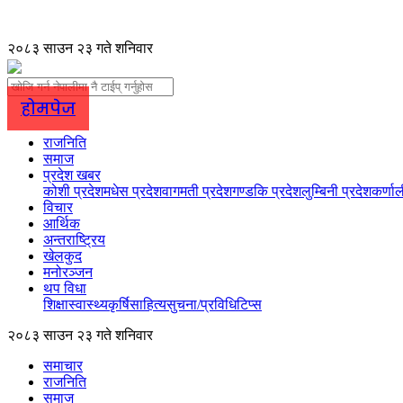
२०८३ साउन २३ गते शनिवार
होमपेज
राजनिति
समाज
प्रदेश खबर
कोशी प्रदेश
मधेस प्रदेश
वागमती प्रदेश
गण्डकि प्रदेश
लुम्बिनी प्रदेश
कर्णाल
विचार
आर्थिक
अन्तराष्ट्रिय
खेलकुद
मनोरञ्जन
थप विधा
शिक्षा
स्वास्थ्य
कृर्षि
साहित्य
सुचना/प्रविधि
टिप्स
२०८३ साउन २३ गते शनिवार
समाचार
राजनिति
समाज