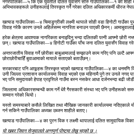
नगरपालिका—५ कि एक युवतीले दलित युवासँग सोरु गाउँपालिका—१ की शाही थर 
अभिभावकहरूले उनीहरूलाई तिरस्कृत गर्ने गरेका दलित अधिकारकर्मी धीरज नेप
खत्याड गाउँपालिका—४ चिमाडुग्रीकी लक्ष्मी थापाले सोही वडा हिगोटी गाउँका प
विवाह गरेकै कारण उनले अहिलेसम्म नागरिता बनाउन पाएकी छैनन्। आमाबुवालाई न
हरेक क्षेत्रमा आवश्यक नागरिकता बनाइदिनु भन्दा दलितकी पत्नी आफ्नो छोरी नभए
छन्। खत्याड गाउँपालिका—४ हिगोटी गाउँका पाँच जना दलित युवासँग विवाह गर
अन्तरजातीय विवाह गर्ने छोरीका बाबुआमालाई सम्झाउने काम गरिए पनि उल्टै आफ
छोराछोरीचाहिँ बुवाआमाको मायाले सताएको बताउँछन्।
सरकारबाट पनि आफूहरू तिरस्कृत भएको खत्याड गाउँपालिका—४ का धनमणि विकल
उनी जिल्ला प्रशासन कार्यालयमा विवाह भएको एक महिनामै पुगे तर उनले नगद पा
भए पनि समुदायको हेपाह प्रवृत्तिले गाउँमा बस्न नसकेर आधा दर्जनभन्दा बढी ज
जिल्लामा अधिकारसम्बन्धी काम गर्ने धेरै गैरसकारी संस्था भए पनि उनीहरूक
सम्मान गरेको थियो।
यस्तो समस्याबारे कसैले लिखित तथा मौखिक जानकारी कार्यालयमा नदिएकाले 
गर्न सकिने गाउँपालिका अध्यक्ष उब्जन शाहीले बताए।
खत्याड गाउँपालिका—४ का पुरन विक र लक्ष्मी थापालाई दलित सामुदायिक विकास
यो खबर जिवन सेजुवालले अन्नपुर्ण पोष्टमा लेख्नु भएको छ ।