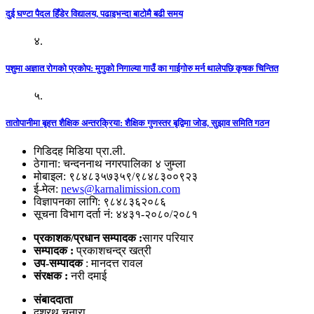
दुई घण्टा पैदल हिँडेर विद्यालय, पढाइभन्दा बाटोमै बढी समय
४.
पशुमा अज्ञात रोगको प्रकोप: मुगुको निगाल्या गाउँ का गाईगोरु मर्न थालेपछि कृषक चिन्तित
५.
तातोपानीमा बृहत्त शैक्षिक अन्तरक्रिया: शैक्षिक गुणस्तर बृद्विमा जोड, सुझाव समिति गठन
गिडिदह मिडिया प्रा.ली.
ठेगाना: चन्दननाथ नगरपालिका ४ जुम्ला
मोबाइल: ९८४८३५७३५९/९८४८३००९२३
ई-मेल:
news@karnalimission.com
विज्ञापनका लागि: ९८४८३६२०८६
सूचना विभाग दर्ता नं: ४४३१-२०८०/२०८१
प्रकाशक/प्रधान सम्पादक :
सागर परियार
सम्पादक :
प्रकाशचन्द्र खत्री
उप-सम्पादक
: मानदत्त रावल
संरक्षक :
नरी दमाई
संबाददाता
दशरथ चनारा