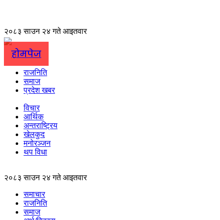
२०८३ साउन २४ गते आइतवार
होमपेज
राजनिति
समाज
प्रदेश खबर
विचार
आर्थिक
अन्तराष्ट्रिय
खेलकुद
मनोरञ्जन
थप विधा
२०८३ साउन २४ गते आइतवार
समाचार
राजनिति
समाज