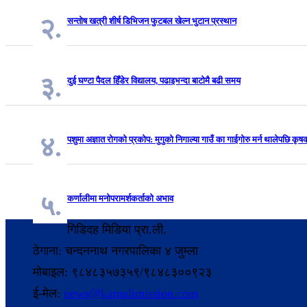
२.
सन्तोष खत्री शीर्ष डिभिजन फुटबल खेल्न भुटान प्रस्थान
३.
दुई घण्टा पैदल हिँडेर विद्यालय, पढाइभन्दा बाटोमै बढी समय
४.
पशुमा अज्ञात रोगको प्रकोप: मुगुको निगाल्या गाउँ का गाईगोरु मर्न थालेपछि कृष
५.
कर्णालीमा मनोपरामर्शकर्ताको अभाव
गिडिदह मिडिया प्रा.ली.
ठेगाना: चन्दननाथ नगरपालिका ४ जुम्ला
मोबाइल: ९८४८३५७३५९/९८४८३००९२३
ई-मेल:
news@karnalimission.com