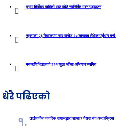
मुगुमा हिर्मोदय माविको आठ कोठे नवनिर्मित भवन उद्घाटन
जुम्लाका २३ विद्यालयमा चार करोड ८० लाखका शैक्षिक पूर्वाधार बन्दै
मनऋषि धितालको २२२ खुला आँखा अभियान स्थगित
धेरै पढिएको
१.
तातोपानीमा नागरिक समाजद्धारा शाखा र गैसस संग अन्तरक्रिया