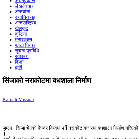
अर्थ/विकास
लेख/विचार
अन्तर्वार्ता
स्थानिय तह
अन्तराष्ट्रिय
खेलकुद
दुर्घटना
मनोरञ्जन
फोटो फिचर
सुचना/प्रविधि
स्वास्थ्य
शिक्षा
कृर्षि
सिंजाको नराकोटमा बधशाला निर्माण
Karnali Mission
जुम्ला : सिंजा भेगको केन्द्र विन्दमा पर्ने नराकोट बजारमा बधशाला निर्माण ग
।