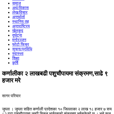
समाज
अर्थ/विकास
लेख/विचार
अन्तर्वार्ता
स्थानिय तह
अन्तराष्ट्रिय
खेलकुद
दुर्घटना
मनोरञ्जन
फोटो फिचर
सुचना/प्रविधि
स्वास्थ्य
शिक्षा
कृर्षि
कर्णालीका २ लाखबढी पशुचौपायमा संक्रमण,साढे ९
हजार मरे
सागर परियार
जुम्ला । जुम्ला सहित कर्णाली प्रदेशका १० जिल्लाका २ लाख १८ हजार ७ सय
८२ वटा पशुचौपायमा लम्पी स्किन भाईरसको संक्रमण भईसकेको छ । भने कुल