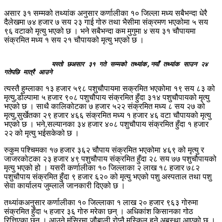
असार ३१ सम्मको तथ्यांक अनुसार कर्णालीका १० जिल्ला मध्य सबैभन्दा धेरै
दैलेखमा ७४ हजार ७ सय २३ गाई गोरु तथा भैसीमा संक्रमण भएकोमा ५ सय
९६ वटाको मृत्यु भएको छ । भने सबैभन्दा कम मुगुमा ४ सय ३१ चौपायमा
संक्रमित मध्य १ सय २१ चौपायको मृत्यु भएको छ ।
            यस्तो छअसार ३१ गते सम्मको तथ्यांक,नयाँ तथ्यांक साउन २४ 
गतेपछि मात्रै आउने
त्यस्तै हुम्लाका १३ हजार ५९८ पशुचौपायमा सक्रमित भएकोमा १९ सय ८३ को
मृत्यु,डोल्पामा ५ हजार ९०८ पशुचौपाय संक्रमित हुँदा ३१४ पशुचौपायको मृत्यु
भएको छ । साथै कालिकोटका ७ हजार ५२२ संक्रमित मध्य ८ सय २७ को
मृत्यु,सुर्खेतका २९ हजार ४६६ संक्रमित मध्य १ हजार ४६ वटा चौपायको मृत्यु
भएको छ । भने,सल्यानका ३४ हजार ४०८ पशुचौपाय संक्रमित हुँदा १ हजार
२२ को मृत्यु भईसकेको छ ।
रुकुम पश्चिमका १७ हजार ३६२ चौपाय संक्रमित भएकोमा ४६९ को मृत्यु र
जाजरकोटका २३ हजार ४९ पशुचौपाय संक्रमित हुँदा २८ सय ७७ पशुचौपायको
मृत्यु भएको हो । यसरी कर्णालीका १० जिल्लाका २ लाख १८ हजार ७८२
पशुचौपाय संक्रमित हुँदा ९ हजार ६२० को मृत्यु भएको पशु अस्पताल तथा पशु
सेवा कार्यालय जुम्लाले जानकारी दिएको छ ।
तथ्यांकअनुसार कर्णालीका १० जिल्लाका १ लाख २० हजार ९६३ गोरुमा
संक्रमित हुँदा ५ हजार ३६ गोरु मरेका छन् । अधिकांश किसानका गोठ
रित्तिएका छन् । आउने मंसिरमा जौबाली रोप्नै मुस्किल हुने अबस्था आएको छ ।