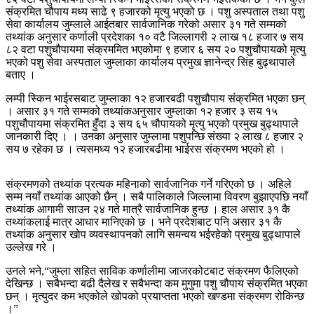
संक्रमित चौपाय मध्य साढे ९ हजारको मृत्यु भएको छ । पशु अस्पताल तथा पशु
सेवा कार्यालय जुम्लाले आईतबार सार्वजानिक गरेको असार ३१ गते सम्मको
तथ्यांक अनुसार कर्णाली प्रदेशका १० वटै जिल्लागरी २ लाख १८ हजार ७ सय
८२ वटा पशुचौपायमा संक्रममित भएकोमा ९ हजार ६ सय २० पशुचौपायको मृत्यु
भएको पशु सेवा अस्पताल जुम्लाका कार्यालय प्रमुख ज्ञानेन्द्र सिंह बुढ्थापाले
बताए ।
लम्पी स्किन भाईरसबाट जुम्लाका १२ हजारबढी पशुचौपाय संक्रमित भएका छन्
। असार ३१ गते सम्मको तथ्यांकअनुसार जुम्लाका १२ हजार ३ सय १५
पशुचौपायमा संक्रमित हुँदा ३ सय ६५ चौपायको मृत्यु भएको प्रमुख बुढ्थापाले
जानकारी दिए । । उनका अनुसार जुम्लामा पशुपन्छि संख्या २ लाख ८ हजार २
सय ७ रहेका छ । त्यसमध्य १२ हजारबढीमा भाईरस संक्रमण भएको हो ।
संक्रमणको तथ्यांक प्रत्यक महिनाको सार्वजानिक गर्ने गरिएको छ । अहिले
सम्म नयाँ तथ्यांक आएको छैन् । सबै पालिकाले जिल्लामा विवरण बुझाएपछि नयाँ
तथ्यांक आगामी साउन २४ गते मात्रै सार्वजानिक हुन्छ । हाल असार ३१ कै
तथ्यांकलाई मात्र आधार मानिएको छ । भने प्रदेशबाट पनि असार ३१ कै
तथ्यांक अनुसार खोप व्यवस्थापनको लागि समन्वय भईरहेको प्रमुख बुढ्थापाले
उल्लेख गरे ।
उनले भने,“जुम्ला सहित साविक कर्णालीमा जाजरकोटबाट संक्रमण फैलिएको
देखिन्छ । सबैभन्दा बढी दैलेख र सबैभन्दा कम मुगुमा पशु चौपाय संक्रमित भएका
छन् । मृत्युदर कम भएकोले खोपको प्रयाप्तता भएको खण्डमा संक्रमण रोकिन्छ
।”