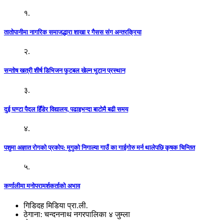
१.
तातोपानीमा नागरिक समाजद्धारा शाखा र गैसस संग अन्तरक्रिया
२.
सन्तोष खत्री शीर्ष डिभिजन फुटबल खेल्न भुटान प्रस्थान
३.
दुई घण्टा पैदल हिँडेर विद्यालय, पढाइभन्दा बाटोमै बढी समय
४.
पशुमा अज्ञात रोगको प्रकोप: मुगुको निगाल्या गाउँ का गाईगोरु मर्न थालेपछि कृषक चिन्तित
५.
कर्णालीमा मनोपरामर्शकर्ताको अभाव
गिडिदह मिडिया प्रा.ली.
ठेगाना: चन्दननाथ नगरपालिका ४ जुम्ला