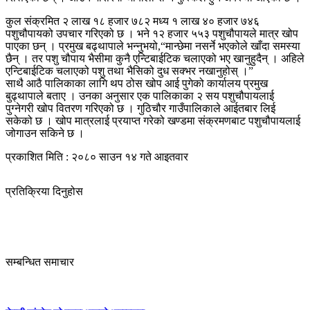
कुल संक्रमित २ लाख १८ हजार ७८२ मध्य १ लाख ४० हजार ७४६
पशुचौपायको उपचार गरिएको छ । भने १२ हजार ५५३ पशुचौपायले मात्र खोप
पाएका छन् । प्रमुख बढ्थापाले भन्नुभयो,“मान्छेमा नसर्ने भएकोले खाँदा समस्या
छैन् । तर पशु चौपाय भैसीमा कुनै एन्टिबाईटिक चलाएको भए खानुहुदैन् । अहिले
एन्टिबाईटिक चलाएको पशु तथा भैसिको दुध सक्भर नखानुहोस् ।”
साथै आठै पालिकाका लागि थप ठोस खोप आई पुगेको कार्यालय प्रमुख
बुढ्थापाले बताए । उनका अनुसार एक पालिकाका २ सय पशुचौपायलाई
पुग्नेगरी खोप वितरण गरिएको छ । गुठिचौर गाउँपालिकाले आईतबार लिई
सकेको छ । खोप मात्रलाई प्रयाप्त गरेको खण्डमा संक्रमणबाट पशुचौपायलाई
जोगाउन सकिने छ ।
प्रकाशित मिति : २०८० साउन १४ गते आइतवार
प्रतिक्रिया दिनुहोस
सम्बन्धित समाचार