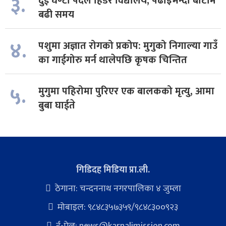
३.
दुई घण्टा पैदल हिँडेर विद्यालय, पढाइभन्दा बाटोमै
बढी समय
४.
पशुमा अज्ञात रोगको प्रकोप: मुगुको निगाल्या गाउँ
का गाईगोरु मर्न थालेपछि कृषक चिन्तित
५.
मुगुमा पहिरोमा पुरिएर एक बालकको मृत्यु, आमा
बुबा घाईते
गिडिदह मिडिया प्रा.ली.
ठेगाना: चन्दननाथ नगरपालिका ४ जुम्ला
मोबाइल: ९८४८३५७३५९/९८४८३००९२३
ई-मेल:
news@karnalimission.com