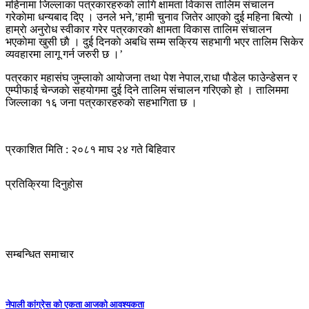
महिनामा जिल्लाका पत्रकारहरुकाे लागि क्षामता विकास तालिम संचालन
गरेकाेमा धन्यबाद दिए । उनले भने,’हामी चुनाव जितेर आएकाे दुई महिना बित्याे ।
हाम्राे अनुराेध स्वीकार गरेर पत्रकारकाे क्षामता विकास तालिम संचालन
भएकाेमा खुसी छाै । दुई दिनकाे अबधि सम्म सक्रिय सहभागी भएर तालिम सिकेर
व्यवहारमा लागू गर्न जरुरी छ ।’
पत्रकार महासंघ जुम्लाकाे आयाेजना तथा पेश नेपाल,राधा पाैडेल फाउेन्डेसन र
एम्पीफाई चेन्जकाे सहयाेगमा दुई दिने तालिम संचालन गरिएकाे हाे । तालिममा
जिल्लाका १६ जना पत्रकारहरुकाे सहभागिता छ ।
प्रकाशित मिति : २०८१ माघ २४ गते बिहिवार
प्रतिक्रिया दिनुहोस
सम्बन्धित समाचार
नेपाली कांग्रेस को एकता आजको आवश्यकता