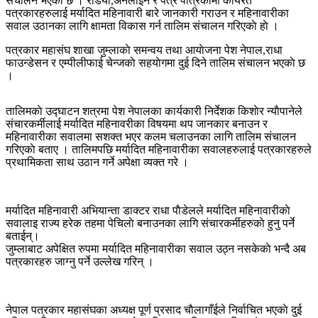
संचालन भएकाे छ । रेडियाे,अनलाईन र पत्र पत्रिकामा कार्यरत
पत्रकारहरुलाई मर्यादित महिनावारी बारे जानकारी गराउन र महिनावारीका
सवाल उठानका लागि क्षामता विकास गर्न तालिम संचालन गरिएकाे हाे ।
पत्रकार महासंघ शाखा जुम्लाकाे समन्वय तथा आयाेजना पेश नेपाल,राधा
फाउन्डेसन र एम्पीलीफाई चेन्जकाे सहयाेगमा दुई दिने तालिम संचालन भएकाे छ
।
तालिमकाे उद्घाटन शत्रमा पेश नेपालका कार्यकारी निर्देशक किशाेर न्याैपानेले
संचारकर्मीलाई मर्यादित महिनावरीका विषयमा थप जानकार बनाउन र
महिनावारीका सवालमा सशक्त भएर कलम चलाउनका लागि तालिम संचालन
गरिएकाे बताए । तालिमपछि मर्यादित महिनावारीका सवालहरुलाई पत्रकारहरुले
प्रथामिकता साथ उठान गर्ने अपेक्षा व्यक्त गरे ।
मर्यादित महिनावारी अभियान्ता डाक्टर राधा पाैडेलले मर्यादित महिनावारीकाे
सवालाइ राज्य हरेक तहमा पेचिलाे बनाउनका लागि संचारकर्मीहरुकाे हुनु पर्ने
बताईन्।
जुम्लाबाट अपेक्षित रुपमा मर्यादित महिनावारीका सवाल उठ्न नसकेकाे भन्दै अब
पत्रकारहरु जाग्नु पर्ने उल्लेख गरिन् ।
नेपाल पत्रकार महासंघका अध्यक्ष पूर्ण प्रसाद चाैलागाँईले निर्वाचित भएकाे दुई