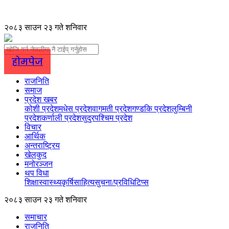
२०८३ साउन २३ गते शनिवार
होमपेज
राजनिति
समाज
प्रदेश खबर
कोशी प्रदेश
मधेस प्रदेश
वागमती प्रदेश
गण्डकि प्रदेश
लुम्बिनी
प्रदेश
कर्णाली प्रदेश
सुदुरपश्चिम प्रदेश
विचार
आर्थिक
अन्तराष्ट्रिय
खेलकुद
मनोरञ्जन
थप विधा
शिक्षा
स्वास्थ्य
कृर्षि
साहित्य
सुचना/प्रविधि
टिप्स
२०८३ साउन २३ गते शनिवार
समाचार
राजनिति