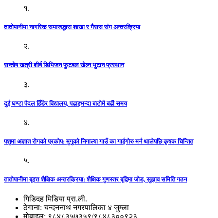
१.
तातोपानीमा नागरिक समाजद्धारा शाखा र गैसस संग अन्तरक्रिया
२.
सन्तोष खत्री शीर्ष डिभिजन फुटबल खेल्न भुटान प्रस्थान
३.
दुई घण्टा पैदल हिँडेर विद्यालय, पढाइभन्दा बाटोमै बढी समय
४.
पशुमा अज्ञात रोगको प्रकोप: मुगुको निगाल्या गाउँ का गाईगोरु मर्न थालेपछि कृषक चिन्तित
५.
तातोपानीमा बृहत्त शैक्षिक अन्तरक्रिया: शैक्षिक गुणस्तर बृद्विमा जोड, सुझाव समिति गठन
गिडिदह मिडिया प्रा.ली.
ठेगाना: चन्दननाथ नगरपालिका ४ जुम्ला
मोबाइल: ९८४८३५७३५९/९८४८३००९२३