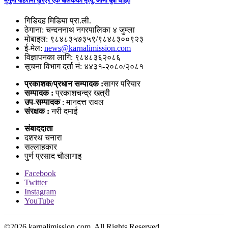
मुगुमा पहिरोमा पुरिएर एक बालकको मृत्यु, आमा बुबा घाईते
गिडिदह मिडिया प्रा.ली.
ठेगाना: चन्दननाथ नगरपालिका ४ जुम्ला
मोबाइल: ९८४८३५७३५९/९८४८३००९२३
ई-मेल:
news@karnalimission.com
विज्ञापनका लागि: ९८४८३६२०८६
सूचना विभाग दर्ता नं: ४४३१-२०८०/२०८१
प्रकाशक/प्रधान सम्पादक :
सागर परियार
सम्पादक :
प्रकाशचन्द्र खत्री
उप-सम्पादक
: मानदत्त रावल
संरक्षक :
नरी दमाई
संबाददाता
दशरथ चनारा
सल्लाहकार
पुर्ण प्रसाद चाैलागाइ
Facebook
Twitter
Instagram
YouTube
©
2026 karnalimission.com, All Rights Reserved.