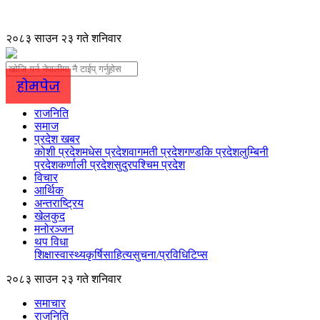
२०८३ साउन २३ गते शनिवार
होमपेज
राजनिति
समाज
प्रदेश खबर
कोशी प्रदेश
मधेस प्रदेश
वागमती प्रदेश
गण्डकि प्रदेश
लुम्बिनी
प्रदेश
कर्णाली प्रदेश
सुदुरपश्चिम प्रदेश
विचार
आर्थिक
अन्तराष्ट्रिय
खेलकुद
मनोरञ्जन
थप विधा
शिक्षा
स्वास्थ्य
कृर्षि
साहित्य
सुचना/प्रविधि
टिप्स
२०८३ साउन २३ गते शनिवार
समाचार
राजनिति