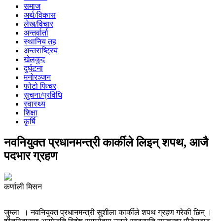
समाज
अर्थ/विकास
लेख/विचार
अन्तर्वार्ता
स्थानिय तह
अन्तराष्ट्रिय
खेलकुद
दुर्घटना
मनोरञ्जन
फोटो फिचर
सुचना/प्रविधि
स्वास्थ्य
शिक्षा
कृर्षि
नवनियुक्त प्रधानमन्त्री कार्कीले लिइन् शपथ, आजै
पदभार ग्रहण
कर्णाली मिसन
जुम्ला । नवनियुक्त प्रधानमन्त्री सुशीला कार्कीले शपथ ग्रहण गरेकी छिन् ।