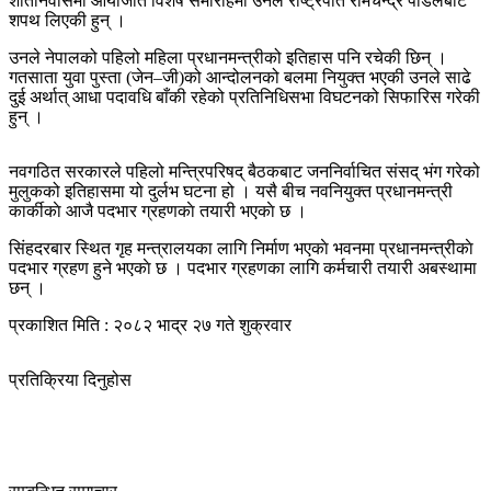
शीतनिवासमा आयोजति विशेष समारोहमा उनले राष्ट्रपति रामचन्द्र पौडेलबाट
शपथ लिएकी हुन् ।
उनले नेपालको पहिलो महिला प्रधानमन्त्रीको इतिहास पनि रचेकी छिन् ।
गतसाता युवा पुस्ता (जेन–जी)को आन्दोलनको बलमा नियुक्त भएकी उनले साढे
दुई अर्थात् आधा पदावधि बाँकी रहेको प्रतिनिधिसभा विघटनको सिफारिस गरेकी
हुन् ।
नवगठित सरकारले पहिलो मन्त्रिपरिषद् बैठकबाट जननिर्वाचित संसद् भंग गरेको
मुलुकको इतिहासमा यो दुर्लभ घटना हो । यसै बीच नवनियुक्त प्रधानमन्त्री
कार्कीकाे आजै पदभार ग्रहणकाे तयारी भएकाे छ ।
सिंहदरबार स्थित गृह मन्त्रालयका लागि निर्माण भएकाे भवनमा प्रधानमन्त्रीकाे
पदभार ग्रहण हुने भएकाे छ । पदभार ग्रहणका लागि कर्मचारी तयारी अबस्थामा
छन् ।
प्रकाशित मिति : २०८२ भाद्र २७ गते शुक्रवार
प्रतिक्रिया दिनुहोस