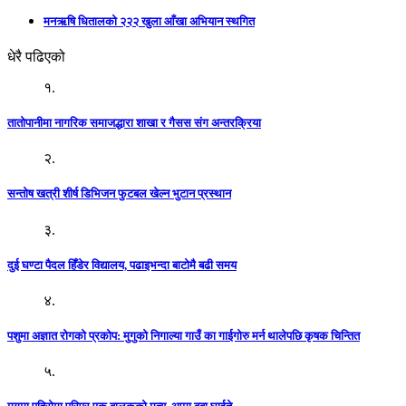
मनऋषि धितालको २२२ खुला आँखा अभियान स्थगित
धेरै पढिएको
१.
तातोपानीमा नागरिक समाजद्धारा शाखा र गैसस संग अन्तरक्रिया
२.
सन्तोष खत्री शीर्ष डिभिजन फुटबल खेल्न भुटान प्रस्थान
३.
दुई घण्टा पैदल हिँडेर विद्यालय, पढाइभन्दा बाटोमै बढी समय
४.
पशुमा अज्ञात रोगको प्रकोप: मुगुको निगाल्या गाउँ का गाईगोरु मर्न थालेपछि कृषक चिन्तित
५.