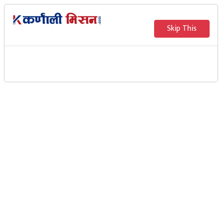
Skip This
समाजसेवी विष्णु बुढ्थापा द्वारा
विपन्न बालबालिकालाई शैक्षिक
सामग्री वितरण
कर्णाली मिसन