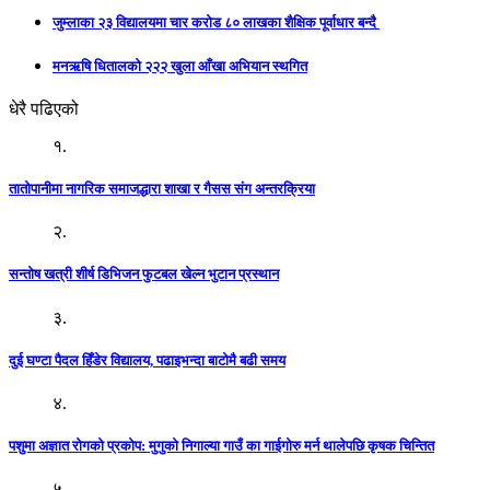
जुम्लाका २३ विद्यालयमा चार करोड ८० लाखका शैक्षिक पूर्वाधार बन्दै
मनऋषि धितालको २२२ खुला आँखा अभियान स्थगित
धेरै पढिएको
१.
तातोपानीमा नागरिक समाजद्धारा शाखा र गैसस संग अन्तरक्रिया
२.
सन्तोष खत्री शीर्ष डिभिजन फुटबल खेल्न भुटान प्रस्थान
३.
दुई घण्टा पैदल हिँडेर विद्यालय, पढाइभन्दा बाटोमै बढी समय
४.
पशुमा अज्ञात रोगको प्रकोप: मुगुको निगाल्या गाउँ का गाईगोरु मर्न थालेपछि कृषक चिन्तित
५.