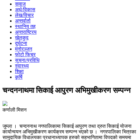
समाज
अर्थ/विकास
लेख/विचार
अन्तर्वार्ता
स्थानिय तह
अन्तराष्ट्रिय
खेलकुद
दुर्घटना
मनोरञ्जन
फोटो फिचर
सुचना/प्रविधि
स्वास्थ्य
शिक्षा
कृर्षि
चन्दननाथमा सिकाई आपुरण अभिमुखीकरण सम्पन्न
कर्णाली मिसन
जुम्ला । चन्दननाथ नगपालिकामा सिकाई आपुरण तथा द्रुत सिकाई योजना
कार्यान्वयन अभिमुखीकरण कार्यक्रम सम्पन्न भएको छ । नगरपालिका भित्रका
सामुदायिक विधालयका प्रधानाध्यापक हरुको सहभागितामा विपदको समयमा