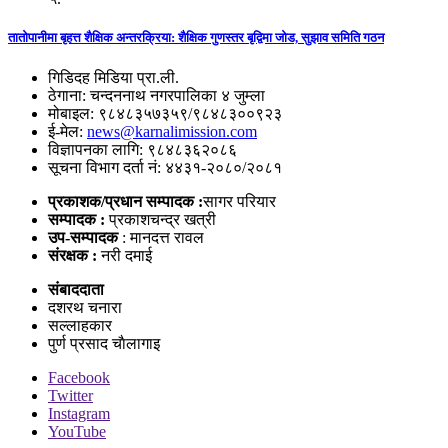
तातोपानीमा बृहत्त शैक्षिक अन्तरक्रिया: शैक्षिक गुणस्तर बृद्विमा जोड, सुझाव समिति गठन
गिडिदह मिडिया प्रा.ली.
ठेगाना: चन्दननाथ नगरपालिका ४ जुम्ला
मोबाइल: ९८४८३५७३५९/९८४८३००९२३
ई-मेल:
news@karnalimission.com
विज्ञापनका लागि: ९८४८३६२०८६
सूचना विभाग दर्ता नं: ४४३१-२०८०/२०८१
प्रकाशक/प्रधान सम्पादक :
सागर परियार
सम्पादक :
प्रकाशचन्द्र खत्री
उप-सम्पादक
: मानदत्त रावल
संरक्षक :
नरी दमाई
संबाददाता
दशरथ चनारा
सल्लाहकार
पुर्ण प्रसाद चाैलागाइ
Facebook
Twitter
Instagram
YouTube