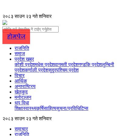
२०८३ साउन २३ गते शनिवार
होमपेज
राजनिति
समाज
प्रदेश खबर
कोशी प्रदेश
मधेस प्रदेश
वागमती प्रदेश
गण्डकि प्रदेश
लुम्बिनी
प्रदेश
कर्णाली प्रदेश
सुदुरपश्चिम प्रदेश
विचार
आर्थिक
अन्तराष्ट्रिय
खेलकुद
मनोरञ्जन
थप विधा
शिक्षा
स्वास्थ्य
कृर्षि
साहित्य
सुचना/प्रविधि
टिप्स
२०८३ साउन २३ गते शनिवार
समाचार
राजनिति