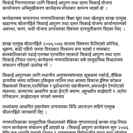
सिकाई निरन्तरताका लागि सिकाई आपुरण तथा द्रुत सिकाई योजना
कार्यान्वयन अभिमुखीकरण कार्यक्रम मंगलबार सम्पन्न भएको हो ।
कार्यक्रममा चन्दननाथ नगरपालिकाका शिक्षा यूवा तथा खेलकुद शाखा प्रमुख
खडानन्द चौलागाँईले सिकाई आपुरण तथा द्रुत सिकाई योजना कार्यान्वयनको
अबस्था, चरण, भावी योजना लगायतका विषयमा प्रस्तुतीकरण दिएका थिए ।
शाखा प्रमुख चौलागाँईले २०७६/०७७ सालमा विश्वभर फैलिएको कोभिड,
भूकम्प, बाढी पहिरो जस्ता विपदबाट विधालय बन्द भएको र त्यसबाट
बालबालिकाको पढाई प्रत्यक्ष प्रभावित भएकाले सिकाई आपुरण तथा द्रत
सिकाई (रियल प्लान) कार्यक्रम नगरपालिकाका सबै सामुदायिक विधालयमा
संचालन गरिएको उल्लेख गरे ।
सिकाई आपुरणका लागि स्थानीय अनुगमनसंयनत्र सूचकमा स्कोर्ड,,शैक्षिक
डायरीमा समय तालिका,एकिकृत तालिम तथा क्षामता विकास,ईमिस फोकल
शिक्षकको विकास,प्राविधिक र पूर्वाधारगत सहजीकरण,अफलाईन टेम्प्लेटकाे
व्यवस्था, कल्ष्टरमा आधारित डाडा ईन्ट्री क्याम्प ,बहुपक्षीय साझेदारी र ,स्रोत
परिचालन ,साझेदारहरु संगको समन्वय
तथ्यांकमा आधारित पृष्ठपोषण लगायतका विधि अपनाउन सहिने प्रमुख
चौलागाँईले जानकारी दिए ।
नगरपालिकाका सामुदायिक विधालयको शैक्षिक गुणस्तरलाई कायम राख्न रियल
प्लान कार्यक्रम संचालन हुदैँ आएको छ ।सिकाई आपुरण कार्यक्रम सुरु २०७६
देखि सुरु भएपनि यसको प्रभाव र आबश्यकता दिर्घकालीन समय सम्म रहेकोमा