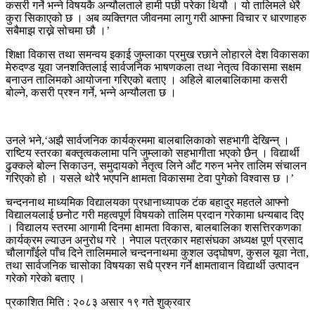
कसरी गर्ने भन्ने विषयकै अन्यौलताले हामी पछी परेका थियौ । यो तालिमले धेरै
कुरा सिकाएको छ । अब व्यक्तिगत जीवनमा लागु गरी आफ्ना विचार र धारणाहरु
सबैमाझ राख्ने सोचमा छौ ।’
शिक्षा विकास तथा समन्वय इकाई जुम्लाका प्रमुख रछाने लोहारले देश विकासका
मेरुदण्ड यूवा जनशक्तिलाई सार्वजनिक भाषणकला तथा नेतृत्व विकासमा सक्षम
बनाउन तालिमको आयोजना गरिएको बताए । अहिले बालबालिकामा कसरी
बोल्ने, कसरी प्रश्न गर्ने, भन्ने अन्यौलता छ ।
उनले भने,‘अझै सार्वजनिक कार्यक्रममा बालबालिकाको सहभागी देखिन्न् ।
राष्टिय स्तरका बक्तृत्वकलामा पनि जुम्लाको सहभागीता भएको छैन् । विद्यार्थी
ढुक्कले बोल्न सिकाउन, समुदायको नेतृत्व लिने आँट गरुन भनेर तालिम संचालन
गरिएको हो । यसले थोरै भएपनि क्षामता विकासमा टेवा पुगेको विश्वास छ ।’
चन्दननाथ माध्यमिक विद्यालयका प्रधानाध्यापक टंक बहादुर महतले आफ्नो
विद्यालयलाई छनोट गरी महत्वपूर्ण विषयको तालिम प्रदान गरेकामा धन्यबाद दिए
। विद्यालय स्तरमा आगामी दिनमा क्षामता विकास, बालबालिका शसत्तिरकणका
कार्यक्रम ल्याउन अनुरोध गरे । नेपाल पत्रकार महासंघका अध्यक्ष पूर्ण प्रसाद
चौलागाँईले पाँच दिने तालिममाले चन्दननाथमा कुशल उद्घोषण, कुसल यूवा नेता,
तथा सार्वजनिक चासोका विषयका सधै प्रश्न गर्ने क्षामतावान विद्यार्थी उत्पादन
गरेको गरेको बताए ।
प्रकाशित मिति : २०८३ असार १९ गते शुक्रवार