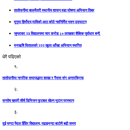
तातोपानीमा बालमैत्री स्थानीय शासन वडा घोषणा अभियान तिब्र
मुगुमा हिर्मोदय माविको आठ कोठे नवनिर्मित भवन उद्घाटन
जुम्लाका २३ विद्यालयमा चार करोड ८० लाखका शैक्षिक पूर्वाधार बन्दै
मनऋषि धितालको २२२ खुला आँखा अभियान स्थगित
धेरै पढिएको
१.
तातोपानीमा नागरिक समाजद्धारा शाखा र गैसस संग अन्तरक्रिया
२.
सन्तोष खत्री शीर्ष डिभिजन फुटबल खेल्न भुटान प्रस्थान
३.
दुई घण्टा पैदल हिँडेर विद्यालय, पढाइभन्दा बाटोमै बढी समय