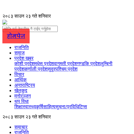
२०८३ साउन २३ गते शनिवार
होमपेज
राजनिति
समाज
प्रदेश खबर
कोशी प्रदेश
मधेस प्रदेश
वागमती प्रदेश
गण्डकि प्रदेश
लुम्बिनी
प्रदेश
कर्णाली प्रदेश
सुदुरपश्चिम प्रदेश
विचार
आर्थिक
अन्तराष्ट्रिय
खेलकुद
मनोरञ्जन
थप विधा
शिक्षा
स्वास्थ्य
कृर्षि
साहित्य
सुचना/प्रविधि
टिप्स
२०८३ साउन २३ गते शनिवार
समाचार
राजनिति