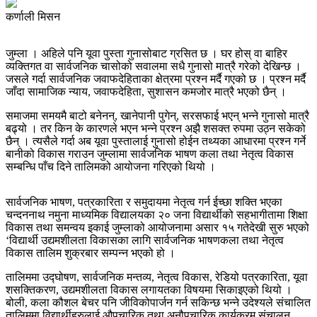
कर्णाली मिसन
जुम्ला । अहिले पनि यूवा पुस्ता गुनासोबाट ग्रसित छ । घर होस् वा बाहिर
व्यक्तिगत वा सार्वजनिक चासोको सवालमा सधै गुनासो मात्रै गरेको देखिन्छ ।
जसले गर्दा सार्वजनिक जवाफदेहिताका क्षेत्रमा प्रश्न मर्दै गएको छ । प्रश्न मर्दै
जाँदा सामाजिक न्याय, जवाफदेहिता, सुशासन कमजोर मात्रै भएको छैन् ।
समाजमा समयमै बाटो बनेनन्, खानेपानी पुगेन्, सरसफाई भएन् भन्ने गुनासो मात्रै
बढ्यो । तर किन के कारणले भएन भन्ने प्रश्न अझै शसक्त रुपमा उठ्न सकेको
छैन् । त्यसैले गर्दा अब यूवा पुस्तालाई गुनासो होईन तथ्यका आधारमा प्रश्न गर्ने
बानीको विकास गराउन जुम्लामा सार्वजनिक भाषण कला तथा नेतृत्व विकास
सम्बन्धि पाँच दिने तालिमको आयोजना गरिएको थियो ।
सार्वजनिक भाषण, पत्रकारिता र समुदायमा नेतृत्व गर्न ईच्छा शक्ति भएका
चन्दननाथ नमुना माध्यमिक विद्यालयका २० जना विद्यार्थीको सहभागीतामा शिक्षा
विकास तथा समन्वय इकाई जुम्लाको आयोजनामा असार १५ गतेदेखी सुरु भएको
‘विद्यार्थी उद्यमशीलता विकासका लागि सार्वजनिक भाषणकला तथा नेतृत्व
विकास तालिम शुक्रबार सम्पन्न भएको हो ।
तालिममा उद्घोषण, सार्वजनिक मन्तव्य, नेतृत्व विकास, रेडियो पत्रकारिता, यूवा
शसक्तिकरण, उद्यमशीलता विकास लगायतका विषयमा सिकाइएको थियो ।
बोली, कला कौशल बेचर पनि जीविकोपार्जन गर्न सकिन्छ भन्ने उदेश्यले संचालित
तालिममा विद्यार्थीहरुलाई औपचारिक तथा अनौपचारिक कार्यक्रम संचालन,