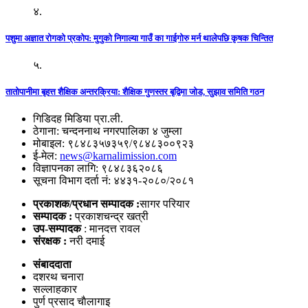
४.
पशुमा अज्ञात रोगको प्रकोप: मुगुको निगाल्या गाउँ का गाईगोरु मर्न थालेपछि कृषक चिन्तित
५.
तातोपानीमा बृहत्त शैक्षिक अन्तरक्रिया: शैक्षिक गुणस्तर बृद्विमा जोड, सुझाव समिति गठन
गिडिदह मिडिया प्रा.ली.
ठेगाना: चन्दननाथ नगरपालिका ४ जुम्ला
मोबाइल: ९८४८३५७३५९/९८४८३००९२३
ई-मेल:
news@karnalimission.com
विज्ञापनका लागि: ९८४८३६२०८६
सूचना विभाग दर्ता नं: ४४३१-२०८०/२०८१
प्रकाशक/प्रधान सम्पादक :
सागर परियार
सम्पादक :
प्रकाशचन्द्र खत्री
उप-सम्पादक
: मानदत्त रावल
संरक्षक :
नरी दमाई
संबाददाता
दशरथ चनारा
सल्लाहकार
पुर्ण प्रसाद चाैलागाइ