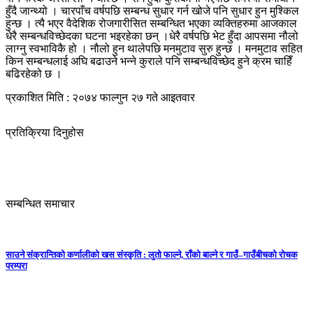
हुँदै जान्थ्यो । चारपाँच वर्षपछि सम्बन्ध सुधार गर्न खोजे पनि सुधार हुन मुश्किल
हुन्छ । त्यै भएर वैदेशिक रोजगारीसित सम्बन्धित भएका व्यक्तिहरुमा आजकाल
धेरै सम्बन्धविच्छेदका घटना भइरहेका छन् ।धेरै वर्षपछि भेट हुँदा आपसमा नौलो
लाग्नु स्वभाविकै हो । नौलो हुन थालेपछि मनमुटाव सुरु हुन्छ । मनमुटाव सहित
किन सम्बन्धलाई अघि बढाउने भन्ने कुराले पनि सम्बन्धविच्छेद हुने क्रम चाहिँ
बढिरहेको छ ।
प्रकाशित मिति : २०७४ फाल्गुन २७ गते आइतवार
प्रतिक्रिया दिनुहोस
सम्बन्धित समाचार
साउने संक्रान्तिको कर्णालीको खस संस्कृति : लुतो फाल्ने, राँको बाल्ने र गाउँ–गाउँबीचको रोचक
परम्परा