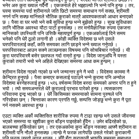
भनेर अरु कुरा ख्याल गर्दैनौं । एकजनाले हेरे भइहाल्यो नि भन्ने पनि हुन्छ । तर,
घरमा समस्या पर्दा श्रीमानले जति छिटो समस्या समाधान गर्न सक्छ, श्रीमती
नगर्न पनि सक्छ मानिसले भौतिक कुराको मात्रै आवश्यकताको आधार बनाएको
छ । पैसा वा घर भयो भने सबै सुविधा हुन्छ भन्ने बुझेको हुन्छ । सुख सुविधाका
लागि भौतिक अवस्था यौटा पाटो हुनसक्छ । तर मनोवैज्ञानिक रुपमा एकजना
मानिसको उपस्थिती पनि उत्तिकै महत्वपूर्ण हुन्छ । एकअर्कालाई दिने समय
भनेको पनि धेरै ठूलो लगानी हो ।कोही व्यक्ति विदेशमा छ भने उसले
घरपरिवारलाई कहाँ, कति समयका लागि छाड्ने भन्ने ख्याल गर्नुपर्छ ।
घरपरिवारबाट आउन सक्ने लाञ्छनाका विषयमा पनि सोचबिचार गर्नुपर्छ । यी
कुरा घरपरिवारमै बसेर छलफल गर्दा राम्रो हुन्छ । विदेश जानुअघि नै यस्ता
कुराको तयारी भयो भने अहिले देखिएका समस्या आधा कम हुन्छन् ।
श्रीमान विदेश गएको गएको छ भने जन्मान्तर हुने नै भयो । विदेशमा काममा नै
केन्द्रित हुनुपर्छ । पैसा कमाएर कसलाई पठाउने भन्ने कुरामा पनि अन्योल
विदेशमा बस्नेहरुलाई हुन्छ ।५र६ वर्षसम्म विदेश बस्दा समयको अन्तर पनि त हुने
भयो । त्यो समयअन्तरले धेरै कुरालाई प्रभाव पारेको हुन्छ । त्यसकारण
परिवारमा द्वन्द्व भएको छ । धेरै किसिमका समस्याको सामना पुरुषले पनि
गरिरहेका छन् । चिन्ताका कारण प्रगति गर्छु, सम्पत्ति जोड्छु भन्ने कुरा नै पूरा
गर्न नसक्ने अवस्था हुन्छ ।
एउटा व्यक्ति अर्को व्यक्तिसित शारीरिक रुपमा नै टाढा रहन्छ भने उसले जीवनमा
भएको समस्या या खुशीका कुरा बाँड्न पाइरहेको हुँदैन । उमेर बढिरहेको छ,
बालबच्चा हुर्किरहेका छन् । तर एकअर्कामा कुरा बाँड्न नसक्दा आफ्नै श्रीमान वा
श्रीमती पनि नौलो हुनसक्छ ।मान्छे नै फरक लागेपछि उसले गरेको कुराकानी
पनि फरक जस्तो लाग्न थाल्छ । सँगै हुँदा कुराकानी भएपछि समस्या समाधान