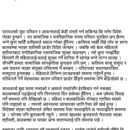
प्रायजसो युवा परिवार र आफन्तलाई केही राम्रो गर्न सकिन्छ कि भनेर विदेश
गएका हुन्छन । तर सामाजिक र मनोवैज्ञानिक रुपमा परिवार सुरक्षित छन् छैनन्
भन्ने कुरा चाहिँ उनीहरुले ख्याल गरेका हुँदैनन् ।कतिपय भर्खरै विहे गरेर वा साना
बालबच्चा भएका श्रीमती छाडेर विदेश जान्छन् । जबकि त्यो बेला महिलाले
श्रीमानबाट मनोवैज्ञानिक रसामाजिक सुरक्षा चाहन्छन् । त्यो कुरा नभइदिँदा
बिस्तारै ती महिलालाई मलाई सुरक्षा गर्ने मानिस नै रहेनछ भन्ने लाग्न थाल्छ ।
सँगसँगै हाम्रा सामाजिक सांस्कृतिक कुराहरु पनि छन् । कतिपय सासु ससुरा र
अरु सदस्य भएका संयुक्त परिवारमा नै बस्छन् । परिवारका सदस्यहरुसित
मनमुटाव हुनसक्छ । महिलाले विभिन्न लाञ्छनाको सामना गर्नुपर्ने हुन्छ ।
परिवारले गर्ने भेदभावका कारण परिवार छाडेर हिँड्ने समस्या पनि बढिरहेको छ ।
साथसाथै बुबा घरमा नभएको र आमाले राम्रोसँग हेरबिचार गर्न नसक्दा
बालबच्चाले पढाईलाई पनि निरन्तरता दिन सकेका हुँदैनन् । कम उमेरमा विवाह
गर्ने समस्या पनि देखिएको छ । महिला र बालबालिका रोगबाट ग्रसित भएको
पनि पाइएको छ । त्यस्तो अवस्थामा उपचारका लागि पैसा धेरै खर्च हुन्छ ।
विदेशमा भएका श्रीमानले उचित समयमा पैसा नपठाइदिने वा नपठाइदिने समस्या
छ । फोनमा पनि कुराकानी नहुने । यस्ता खालका कुराहरुले नेपालमा भएका
श्रीमती, बालबच्चा वा घरका अन्य सदस्यलाई पनि समस्या पर्छ ।
बच्चाका लागि आमाबुबा दुवै महत्वपूर्ण हुन्छन् । परदेश जानेले श्रीमती छँदैछे नि