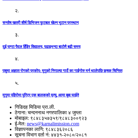
२.
सन्तोष खत्री शीर्ष डिभिजन फुटबल खेल्न भुटान प्रस्थान
३.
दुई घण्टा पैदल हिँडेर विद्यालय, पढाइभन्दा बाटोमै बढी समय
४.
पशुमा अज्ञात रोगको प्रकोप: मुगुको निगाल्या गाउँ का गाईगोरु मर्न थालेपछि कृषक चिन्तित
५.
मुगुमा पहिरोमा पुरिएर एक बालकको मृत्यु, आमा बुबा घाईते
गिडिदह मिडिया प्रा.ली.
ठेगाना: चन्दननाथ नगरपालिका ४ जुम्ला
मोबाइल: ९८४८३५७३५९/९८४८३००९२३
ई-मेल:
news@karnalimission.com
विज्ञापनका लागि: ९८४८३६२०८६
सूचना विभाग दर्ता नं: ४४३१-२०८०/२०८१