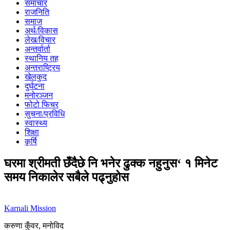
समाचार
राजनिति
समाज
अर्थ/विकास
लेख/विचार
अन्तर्वार्ता
स्थानिय तह
अन्तराष्ट्रिय
खेलकुद
दुर्घटना
मनोरञ्जन
फोटो फिचर
सुचना/प्रविधि
स्वास्थ्य
शिक्षा
कृर्षि
घरमा श्रीमती छँदैछे नि भनेर ढुक्क नहुनुस‘ १ मिनेट
समय निकालेर सबैले पढ्नुहोस
Karnali Mission
करुणा कुँवर, मनोविद