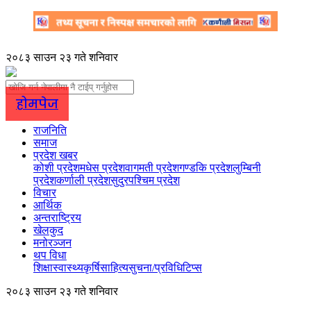
२०८३ साउन २३ गते शनिवार
होमपेज
राजनिति
समाज
प्रदेश खबर
कोशी प्रदेश
मधेस प्रदेश
वागमती प्रदेश
गण्डकि प्रदेश
लुम्बिनी
प्रदेश
कर्णाली प्रदेश
सुदुरपश्चिम प्रदेश
विचार
आर्थिक
अन्तराष्ट्रिय
खेलकुद
मनोरञ्जन
थप विधा
शिक्षा
स्वास्थ्य
कृर्षि
साहित्य
सुचना/प्रविधि
टिप्स
२०८३ साउन २३ गते शनिवार