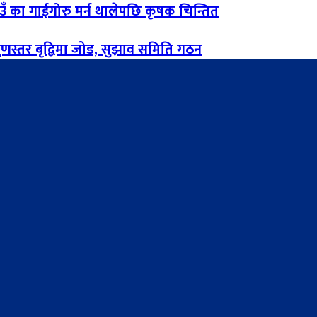
ाउँ का गाईगोरु मर्न थालेपछि कृषक चिन्तित
 गुणस्तर बृद्विमा जोड, सुझाव समिति गठन