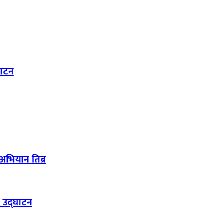
घाटन
अभियान तिब्र
न उद्घाटन