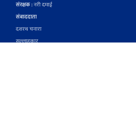
संरक्षक :
नरी दमाई
संबाददाता
दशरथ चनारा
सल्लाहकार
पुर्ण प्रसाद चाैलागाइ
Facebook
Twitter
Instagram
YouTube
©
2026 karnalimission.com, All Rights Reserved.
Designed By :
TopLine Technology