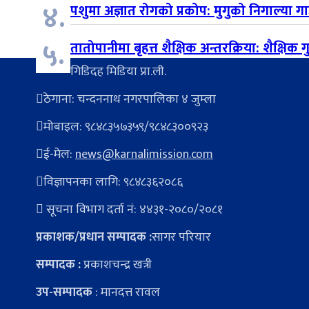
४.
पशुमा अज्ञात रोगको प्रकोप: मुगुको निगाल्या ग
५.
तातोपानीमा बृहत्त शैक्षिक अन्तरक्रिया: शैक्षिक
गिडिदह मिडिया प्रा.ली.
ठेगाना: चन्दननाथ नगरपालिका ४ जुम्ला
मोबाइल: ९८४८३५७३५९/९८४८३००९२३
ई-मेल:
news@karnalimission.com
विज्ञापनका लागि: ९८४८३६२०८६
सूचना विभाग दर्ता नं: ४४३१-२०८०/२०८१
प्रकाशक/प्रधान सम्पादक :
सागर परियार
सम्पादक :
प्रकाशचन्द्र खत्री
उप-सम्पादक
: मानदत्त रावल