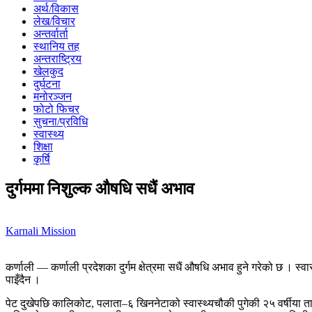
अर्थ/विकास
लेख/विचार
अन्तर्वार्ता
स्थानिय तह
अन्तराष्ट्रिय
खेलकुद
दुर्घटना
मनोरञ्जन
फोटो फिचर
सुचना/प्रविधि
स्वास्थ्य
शिक्षा
कृर्षि
दुर्गममा निशुल्क औषधि सधैं अभाव
Karnali Mission
कर्णाली — कर्णाली प्रदेशका दुर्गम क्षेत्रमा सधैं औषधि अभाव हुने गरेको छ ।
पाइँदैन ।
पेट दुखेपछि कालिकोट, पलाता–६ खिननेटाको स्वास्थ्यचौकी पुगेकी २५ वर्षीया 