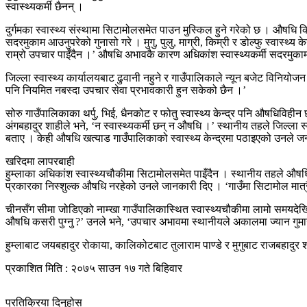
स्वास्थ्यकर्मी छैनन् ।
दुर्गमका स्वास्थ्य संस्थामा सिटामोलसमेत पाउन मुस्किल हुने गरेको छ । औषधि कि
सदरमुकाम आउनुपरेको गुनासो गरे । मुगु, पुलु, माग्री, किम्री र डोल्फु स्वास्थ्य 
राम्रो उपचार पाइँदैन ।’ औषधि अभावकै कारण अधिकांश स्वास्थ्यकर्मी सदरमुकाम
जिल्ला स्वास्थ्य कार्यालयबाट ढुवानी नहुने र गाउँपालिकाले न्यून बजेट विनियोजन 
पनि नियमित नबस्दा उपचार सेवा प्रभावकारी हुन सकेको छैन ।’
सोरु गाउँपालिकाका थर्पु, भिई, धैनकोट र फोतु स्वास्थ्य केन्द्र पनि औषधिविहीन
अंगबहादुर शाहीले भने, ‘न स्वास्थ्यकर्मी छन् न औषधि ।’ स्थानीय तहले जिल्ला 
बताए । केही औषधि खत्याड गाउँपालिकाको स्वास्थ्य केन्द्रमा पठाइएको उनले ज
खरिदमा लापरबाही
हुम्लाका अधिकांश स्वास्थ्यचौकीमा सिटामोलसमेत पाइँदैन । स्थानीय तहले औष
प्रकारका निस्शुल्क औषधि नरहेको उनले जानकारी दिए । ‘गाउँमा सिटामोल मात्
चीनसँग सीमा जोडिएको नाम्खा गाउँपालिकास्थित स्वास्थ्यचौकीमा लामो समयदेखि औष
औषधि कसरी पुग्नु ?’ उनले भने, ‘उपचार अभावमा स्थानीयले अकालमा ज्यान गुमा
हुम्लाबाट जयबहादुर रोकाया, कालिकोटबाट तुलाराम पाण्डे र मुगुबाट राजबहादुर श
प्रकाशित मिति : २०७५ साउन १७ गते बिहिवार
प्रतिक्रिया दिनुहोस