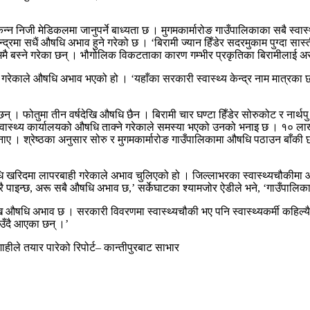
न्न निजी मेडिकलमा जानुपर्ने बाध्यता छ । मुगमकार्मारोङ गाउँपालिकाका सबै स्वास्
केन्द्रमा सधैं औषधि अभाव हुने गरेको छ । ‘बिरामी ज्यान हिँडेर सदरमुकाम पुग्दा सास्
मै बस्ने गरेका छन् । भौगोलिक विकटताका कारण गम्भीर प्रकृतिका बिरामीलाई अस्प
गरेकाले औषधि अभाव भएको हो । ‘यहाँका सरकारी स्वास्थ्य केन्द्र नाम मात्रका छन्, 
 छन् । फोतुमा तीन वर्षदेखि औषधि छैन । बिरामी चार घण्टा हिँडेर सोरुकोट र नार्थप
स्वास्थ्य कार्यालयको औषधि ताक्ने गरेकाले समस्या भएको उनको भनाइ छ । १० लाख मू
नाए । श्रेष्ठका अनुसार सोरु र मुगमकार्मारोङ गाउँपालिकामा औषधि पठाउन बाँक
धि खरिदमा लापरबाही गरेकाले अभाव चुलिएको हो । जिल्लाभरका स्वास्थ्यचौकीमा 
रै पाइन्छ, अरू सबै औषधि अभाव छ,’ सर्केघाटका श्यामजोर ऐडीले भने, ‘गाउँपालि
धि अभाव छ । सरकारी विवरणमा स्वास्थ्यचौकी भए पनि स्वास्थ्यकर्मी कहिल्यै नपुग्
उँदै आएका छन् ।’
ाहीले तयार पारेको रिपोर्ट– कान्तीपुरबाट साभार