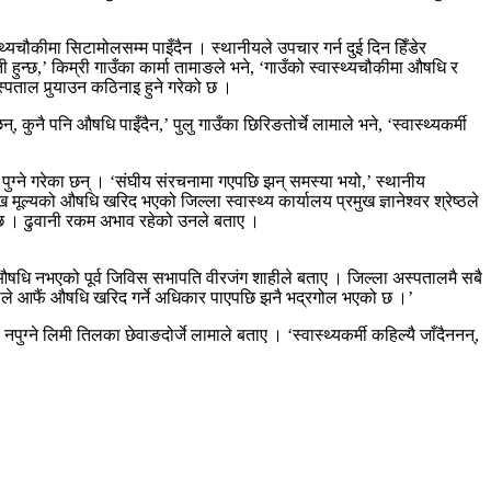
थ्यचौकीमा सिटामोलसम्म पाइँदैन । स्थानीयले उपचार गर्न दुई दिन हिँडेर
ती हुन्छ,’ किम्री गाउँका कार्मा तामाङले भने, ‘गाउँको स्वास्थ्यचौकीमा औषधि र
ताल पुर्‍याउन कठिनाइ हुने गरेको छ ।
कुनै पनि औषधि पाइँदैन,’ पुलु गाउँका छिरिङतोर्चे लामाले भने, ‘स्वास्थ्यकर्मी
ु पुग्ने गरेका छन् । ‘संघीय संरचनामा गएपछि झन् समस्या भयो,’ स्थानीय
ल्यको औषधि खरिद भएको जिल्ला स्वास्थ्य कार्यालय प्रमुख ज्ञानेश्वर श्रेष्ठले
ी छ । ढुवानी रकम अभाव रहेको उनले बताए ।
औषधि नभएको पूर्व जिविस सभापति वीरजंग शाहीले बताए । जिल्ला अस्पतालमै सबै
काले आफैं औषधि खरिद गर्ने अधिकार पाएपछि झनै भद्रगोल भएको छ ।’
ने लिमी तिलका छेवाङदोर्जे लामाले बताए । ‘स्वास्थ्यकर्मी कहिल्यै जाँदैननन्,