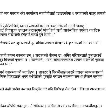
ा औषधिको माग फाराम भरेर कार्यालय सहयोगीलाई पठाइएकोमा ९ प्रकारको मात्र आएको
ङ रोक्ने प्रमिठाजिन, घाउमा लगाउने मलमलगायत नभएको उनले जनाए ।
स्थाले निस्शुल्क उपलब्ध गराउनुपर्ने औषधिको सूची सार्वजनिक नगरेको नागरिक
टमा राख्न सके धेरैलाई राहत हुने थियो ।’
रहरिनाथस्थित कुमालगाउँ प्राथमिक उपचार केन्द्र स्वीकृत भएको १४ वर्ष भयो ।
 संयोजकको रूपमा काजमा छन् । सरकारले बीचमा डा. अमित परियारलाई कुमालगाउँ
ुर विष्टको गुनासो छ । खानेपानी, भवन, शौचालयसहित एक्सरे मेसिनको सुविधा
रेको छ ।’
्ने स्वास्थ्यकर्मी बताउँछन् । डाक्टर नै बिरामीलाई एक्सरे गराउन मान्म बजारको
िक विकटताले थुप्रै गर्भवतीको प्रसूति गराउन स्वास्थ्य संस्था लैजाने क्रममा
े केही ठाउँमा करारमा नियुक्ति गरे पनि विशेषज्ञ सेवा छैन । जिल्ला अस्पतालमा
रिद गरेको औषधि सदरमुकाममै सकिन्छ । अधिकांश स्वास्थ्यचौकीमा दरबन्दीअनुसार