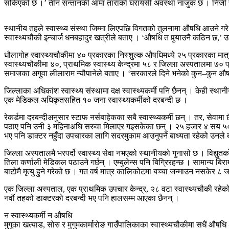
सकिएको छ ।’ तीन सन्तानकी आमा ताराको घरायसी अवस्था नाजुक छ । निजी स्वास
स्थानीय तहले स्वास्थ्य संस्था जिम्मा लिएपछि विगतको तुलनामा औषधि आउने गरे 
स्वास्थ्यचौकी इन्चार्ज धनबहादुर खत्रीले बताए । ‘औषधि त पुर्‍याउनै कठिन छ,’ 
धौलागोह स्वास्थ्यचौकीमा ४० प्रकारका निस्शुल्क औषधिमध्ये २५ प्रकारका मात्
स्वास्थ्यचौकीमा ४०, प्राथमिक स्वास्थ्य केन्द्रमा ५८ र जिल्ला अस्पतालमा ७० प
समाजका अगुुवा लीलाराम न्यौपानेले बताए । ‘सरकारले दिने भनेको कुन–कुन औषधि 
जिल्लाका अधिकांश स्वास्थ्य संस्थामा दक्ष स्वास्थ्यकर्मी पनि छैनन् । केही स
एक मेडिकल अधिकृतसहित १० जना स्वास्थ्यकर्मीको दरबन्दी छ ।
रेकर्डमा दरबन्दीअनुसार स्टाफ नर्सबाहेकका सबै स्वास्थ्यकर्मी छन् । तर, से
पठाए पनि उनी ३ महिनाअघि सरुवा मिलाएर गइसकेका छन् । २५ हजार ४ सय ५० जन
भए पनि डाक्टर नहुँदा उपचारका लागि सदरमुकाम आउनुपर्ने बाध्यता रहेको उनले बत
जिल्ला अस्पतालमै भरपर्दो स्वास्थ्य सेवा नभएको स्थानीयको गुनासो छ । विद्युतको
तिला कर्णाली मेडिकल पठाउने गर्छन् । एम्बुलेन्स पनि बिग्रिरहन्छ । सामान्य बि
बाटोमै मृत्यु हुने गरेको छ । गत वर्ष मात्र कालिकोटमा बच्चा जन्माउन नसकेर ८ ज
एक जिल्ला अस्पताल, एक प्राथमिक उपचार केन्द्र, २८ वटा स्वास्थ्यचौकी रहेको 
नवौं तहको डाक्टरको दरबन्दी भए पनि हालसम्म आएका छैनन् ।
न स्वास्थ्यकर्मी न औषधि
मुगुका खत्याड, सोरु र मुगुमकार्मारोङ गाउँपालिकाका स्वास्थ्यचौकीमा सधैं औषध