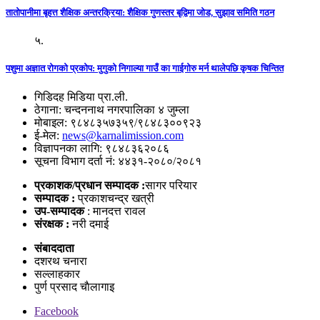
तातोपानीमा बृहत्त शैक्षिक अन्तरक्रिया: शैक्षिक गुणस्तर बृद्विमा जोड, सुझाव समिति गठन
५.
पशुमा अज्ञात रोगको प्रकोप: मुगुको निगाल्या गाउँ का गाईगोरु मर्न थालेपछि कृषक चिन्तित
गिडिदह मिडिया प्रा.ली.
ठेगाना: चन्दननाथ नगरपालिका ४ जुम्ला
मोबाइल: ९८४८३५७३५९/९८४८३००९२३
ई-मेल:
news@karnalimission.com
विज्ञापनका लागि: ९८४८३६२०८६
सूचना विभाग दर्ता नं: ४४३१-२०८०/२०८१
प्रकाशक/प्रधान सम्पादक :
सागर परियार
सम्पादक :
प्रकाशचन्द्र खत्री
उप-सम्पादक
: मानदत्त रावल
संरक्षक :
नरी दमाई
संबाददाता
दशरथ चनारा
सल्लाहकार
पुर्ण प्रसाद चाैलागाइ
Facebook