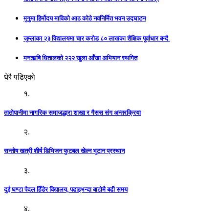
मुगुमा हिर्मोदय माविको आठ कोठे नवनिर्मित भवन उद्घाटन
जुम्लाका २३ विद्यालयमा चार करोड ८० लाखका शैक्षिक पूर्वाधार बन्दै
मनऋषि धितालको २२२ खुला आँखा अभियान स्थगित
धेरै पढिएको
१.
तातोपानीमा नागरिक समाजद्धारा शाखा र गैसस संग अन्तरक्रिया
२.
सन्तोष खत्री शीर्ष डिभिजन फुटबल खेल्न भुटान प्रस्थान
३.
दुई घण्टा पैदल हिँडेर विद्यालय, पढाइभन्दा बाटोमै बढी समय
४.