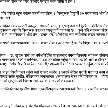
्थ्य संस्थामा गएर उपचार गराउन सक्ने सामथ्र्य छैन ।
पनि पर्याप्त नहुने स्वास्थ्यकर्मी बताउँछन् । निस्शुल्क दिनुपर्ने ३५ प्रकारक
उनले भने ।
र रहेको स्वास्थ्यकर्मी कालुराम थारूले बताए । दुखाइ कम गर्ने बु्रफेन, बमिटि
्रकारका औषधि निस्शुल्क उपलब्ध गराउनुपर्ने व्यवस्था छ । कुनै पनि स्वास्थ्य सं
हो, नागरिकलाई थाहै छैन,’ उनले भने, ‘औषधिका नाम नेपालीमा लेखेर फ्लेक्स पिन्
्थानीय तहले स्वास्थ्यकर्मीको नाममा करार सेवामा आफन्तलाई जागिर दिएका छन् । न
वामा छैनन् । डा. सुवास शर्मा एक वर्षअघिदेखि खाडाचक्र नगरपालिकामा स्वास्थ्य
संख्या रहेको नरहरिनाथमा दक्ष जनशक्ति नहुँदा समस्या भएको अध्यक्ष धीरबहाद
ाए । ‘औषधि पनि खरिद गरेका छौं,’ अध्यक्ष विष्टले भने ‘डाक्टर नहुँदा समस्या प
 लाइन थ्रिफेजको नहुँदा यहाँ एक्सरे चल्दैन । एक्सरे मेसिन पुरानो भएकाले काम नगर
रामीलाई समेत सुर्खेत, नेपालगन्ज लगायतका अस्पतालमा रेफर गर्ने गरिएको छ । भौगोल
नाको मृत्यु भएको जिल्ला स्वास्थ्य कार्यालयको तथ्यांक छ ।
कालिकोटका ग्रामीण भेगमा दरबन्दीअनुसार स्वास्थ्यकर्मी छैनन् । स्थानीय सरकारल
ि अभाव हुने गरेको छ । क्षेत्रीय मेडिकल स्टोर र जिल्ला स्वास्थ्य कार्यालयले ख