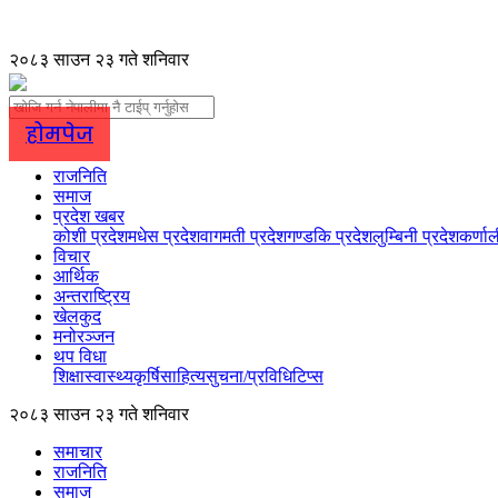
२०८३ साउन २३ गते शनिवार
होमपेज
राजनिति
समाज
प्रदेश खबर
कोशी प्रदेश
मधेस प्रदेश
वागमती प्रदेश
गण्डकि प्रदेश
लुम्बिनी प्रदेश
कर्णाल
विचार
आर्थिक
अन्तराष्ट्रिय
खेलकुद
मनोरञ्जन
थप विधा
शिक्षा
स्वास्थ्य
कृर्षि
साहित्य
सुचना/प्रविधि
टिप्स
२०८३ साउन २३ गते शनिवार
समाचार
राजनिति
समाज