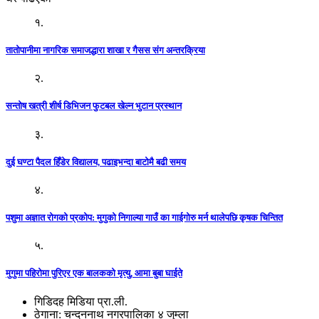
१.
तातोपानीमा नागरिक समाजद्धारा शाखा र गैसस संग अन्तरक्रिया
२.
सन्तोष खत्री शीर्ष डिभिजन फुटबल खेल्न भुटान प्रस्थान
३.
दुई घण्टा पैदल हिँडेर विद्यालय, पढाइभन्दा बाटोमै बढी समय
४.
पशुमा अज्ञात रोगको प्रकोप: मुगुको निगाल्या गाउँ का गाईगोरु मर्न थालेपछि कृषक चिन्तित
५.
मुगुमा पहिरोमा पुरिएर एक बालकको मृत्यु, आमा बुबा घाईते
गिडिदह मिडिया प्रा.ली.
ठेगाना: चन्दननाथ नगरपालिका ४ जुम्ला