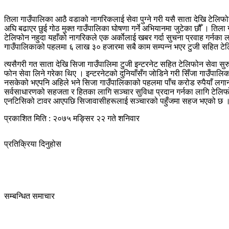
तिला गाउँपालिका आठै वडाको नागरिकलाई सेवा पुग्ने गरी यसै साता देखि टेलिफोन 
अघि बढाएर छुई गोठ मुक्त गाउँपालिका घोषणा गर्ने अभियानमा जुटेका छौँ । त
टेलिफोन नहुदा यहाँको नागरिकले एक अर्काेलाई खबर गर्दा सुचना प्रवाह गर्नका ल
गाउँपालिकाको पहलमा ६ लाख ३० हजारमा सबै काम सम्पन्न भएर टुजी सहित टेल
त्यसैगरी गत साता देखि सिजा गाउँपालिमा टुजी इन्टरनेट सहित टेलिफोन सेवा 
फोन सेवा लिने गरेका थिए । इन्टरनेटको दुनियाँसँग जोडिने गरी सिँजा गाउँप
नसकेको भएपनि अहिले भने सिजा गाउँपालिकाको पहलमा पाँच करोड रुपैयाँ लगान
सर्वसाधारणको सहजता र हितका लागि सञ्चार सुविधा प्रदान गर्नका लागि टेलिफोन
एनटिसिको टावर आएपछि सिजावासीहरूलाई सञ्चारको पहुँजमा सहज भएको छ । त्
प्रकाशित मिति : २०७५ मङ्सिर २२ गते शनिवार
प्रतिक्रिया दिनुहोस
सम्बन्धित समाचार