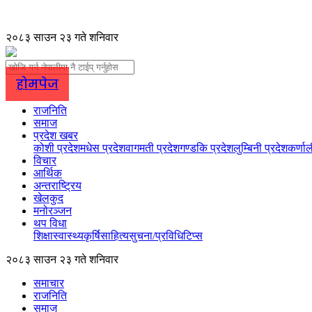
२०८३ साउन २३ गते शनिवार
होमपेज
राजनिति
समाज
प्रदेश खबर
कोशी प्रदेश
मधेस प्रदेश
वागमती प्रदेश
गण्डकि प्रदेश
लुम्बिनी प्रदेश
कर्णाल
विचार
आर्थिक
अन्तराष्ट्रिय
खेलकुद
मनोरञ्जन
थप विधा
शिक्षा
स्वास्थ्य
कृर्षि
साहित्य
सुचना/प्रविधि
टिप्स
२०८३ साउन २३ गते शनिवार
समाचार
राजनिति
समाज