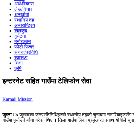
अर्थ/विकास
लेख/विचार
अन्तर्वार्ता
स्थानिय तह
अन्तराष्ट्रिय
खेलकुद
दुर्घटना
मनोरञ्जन
फोटो फिचर
सुचना/प्रविधि
स्वास्थ्य
शिक्षा
कृर्षि
इन्टरनेट सहित गाउँमा टेलिफोन सेवा
Karnali Mission
जुम्ला ः
जुल्लाका जनप्रतिनिधिहरुले स्थानीय तहको चुनाबमा नागरिकहरुसँग गरेक
गाउँमा पुर्याउने बाँचा गरेका थिए । तिला गाउँपालिका प्रमुख रतननाथ योगीले चुन