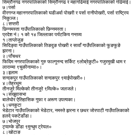
सिम्रौनगढ नगरपालिकाको सिम्रौनगढ र महागढिमाई नगरपालिकाको गढिमाई।
७।पर्सा
वीरगन्ज महानगरपालिकाको घडीअर्वा पोखरी र पर्सा रानीपोखरी, पर्सा राष्ट्रिय
निकुञ्ज।
८।सप्तरी
छिन्नमस्ता गाउँपालिकाको छिन्नमस्ता।
प्रदेश नं। १ को १४ जिल्लाका पर्यटकिय गन्तव्य
१।ताप्लेजुङ
सिदिङ्वा गाउँपालिकाको तिङवुङ पोखरी र सावाँ गाउँपलिकाको फुङफुङे
झरना।
२।पाँचथर
फिदिम नगरपालिकाको गुरु फाल्गुनन्द सर्किट ९लोब्रेकुटी० गजुरमुखी धाम र
लाराम्मा ९चुकीनाम्वा०।
३।इलाम
सन्दकपुर गाउँपालिकाको सन्दकपुर ९माईपोखरी०।
४।तेह्रथुम
तीनजुरे मिल्केको तीनजुरे ९मिल्के० जलजले।
५।संखुवासभा
बालेघोर ऐतिहासिक गुफा र अरूण उपत्यका।
६।धनकुटा
भेडेटार गाउँपालिकाको भेडेटार, नमस्ते झरना र छथर जोरपाटी गाउँपालिकाको
हलदे पकटेडाँडा।
७।भोजपुर
ट्याम्के डाँडा ९मुन्धुम ट्रेयल०
८।खोटाङ