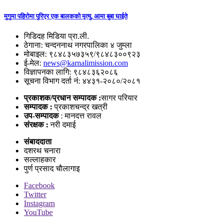
मुगुमा पहिरोमा पुरिएर एक बालकको मृत्यु, आमा बुबा घाईते
गिडिदह मिडिया प्रा.ली.
ठेगाना: चन्दननाथ नगरपालिका ४ जुम्ला
मोबाइल: ९८४८३५७३५९/९८४८३००९२३
ई-मेल:
news@karnalimission.com
विज्ञापनका लागि: ९८४८३६२०८६
सूचना विभाग दर्ता नं: ४४३१-२०८०/२०८१
प्रकाशक/प्रधान सम्पादक :
सागर परियार
सम्पादक :
प्रकाशचन्द्र खत्री
उप-सम्पादक
: मानदत्त रावल
संरक्षक :
नरी दमाई
संबाददाता
दशरथ चनारा
सल्लाहकार
पुर्ण प्रसाद चाैलागाइ
Facebook
Twitter
Instagram
YouTube