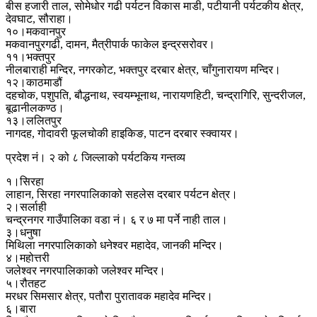
बीस हजारी ताल, सोमेधोर गढी पर्यटन विकास माडी, पटीयानी पर्यटकीय क्षेत्र,
देवघाट, सौराहा।
१०।मकवानपुर
मकवानपुरगढी, दामन, मैत्रीपार्क फाकेल इन्द्रसरोवर।
११।भक्तपुर
नीलबाराही मन्दिर, नगरकोट, भक्तपुर दरबार क्षेत्र, चाँगुनारायण मन्दिर।
१२।काठमाडौं
दहचोक, पशुपति, बौद्धनाथ, स्वयम्भूनाथ, नारायणहिटी, चन्द्रागिरि, सुन्दरीजल,
बूढानीलकण्ठ।
१३।ललितपुर
नागदह, गोदावरी फूलचोकी हाइकिङ, पाटन दरबार स्क्वायर।
प्रदेश नं। २ को ८ जिल्लाको पर्यटकिय गन्तव्य
१।सिरहा
लाहान, सिरहा नगरपालिकाको सहलेस दरबार पर्यटन क्षेत्र।
२।सर्लाही
चन्द्रनगर गाउँपालिका वडा नं। ६ र ७ मा पर्ने नाही ताल।
३।धनुषा
मिथिला नगरपालिकाको धनेश्वर महादेव, जानकी मन्दिर।
४।महोत्तरी
जलेश्वर नगरपालिकाको जलेश्वर मन्दिर।
५।रौतहट
मरधर सिमसार क्षेत्र, पतौरा पुरातावक महादेव मन्दिर।
६।बारा