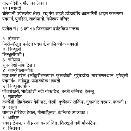
दाउन्नेदेवी र मौलाकालिका।
११।म्याग्दी
घोरेपानी पर्यटकीय क्षेत्र, रघु गंगा रुइसे डाँडादेखि धवलागिरी आइस फलसम्म
पदमार्ग, पुनहिल, तातोपानी, गलेश्वर मन्दिर।
प्रदेश नं। ३ को १३ जिल्लाका पर्यटकिय गन्तव्य
१।दोलखा
जिरी–शैलुङ पर्यटन पदमार्ग, कालिञ्चोक भगवती।
२।सिन्धुली
सिन्धुलीगडी।
३।रामेछाप
सुनकोशी र्याफटिङ।
४।काभ्रेपलान्चोक
महाभारत ट्रेल ९लाँकुरीभन्ज्याङ–फूलचोकी–गुर्दुमडाँडा–नारायणस्थान–भूमेचुली
पदमार्ग०, नमोबुद्ध, पलाञ्चोक भगवती।
५।सिन्धुपाल्चोक
पाँचपोखरी, भोटेकोशी नदी र्याफटिङ, बन्जी जम्पिङ, हेलम्बु।
६।नुवाकोट
कन्चेडी, झिम्केश्वर देवीघाट, भैरवी, दुप्चेश्वर सर्किड, नुवाकोट दरबार, ककनी।
७।रसुवा
तामाङ हेरिटेज टेयल, गोसाइँकुण्ड, केन्जिङ उपत्यका।
८।धादिङ
स्काइ टेयल, रानीझरना क्यानोनिङ, त्रिशूली नदी र्याफटिङ।
९।चितवन