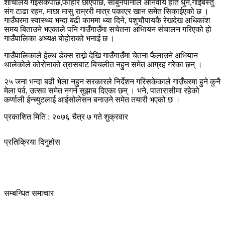
शौचालय गईसकेपछि,फोहोर छोएपछि, साबुनपानीले अनिवार्य हात धुन,गाईबस्तु
संग टाढा रहन, माछा मासु राम्ररी मात्र पकाएर खान समेत सिकाईएको छ ।
गाउँघरमा स्वास्थ्य भन्दा बढी काममा ध्या दिने, पशुचौपायकै रेखदेख अधिकांश
समय बिताउने भएकाले पनि गाउँगाउँमा सचेतना अभिायन संचालन गरिएको हो
गाउँपालिका अध्यक्ष बोहोराको भनाई छ ।
गाउँपालिकाले हेल्थ डेक्स राख्ने देखि गाउँगाउँमा चेतना फैलाउने अभियान
थालेकोले कोरोनाको त्रासबाट बिचलीत नहुन समेत आग्रह गरेका छन् ।
२५ जना भन्दा बढी भेला नहुन सरकारले निर्देशन गरिसकेकाले गाउँघरमा हुने कुनै
मेला पर्व, उत्सव समेत नगर्न सुझाब दिएका छन् । भने, पातारासीमा रहेको
कर्णाली ईन्च्युटलाई आईसोलेसन बनाउने समेत तयारी भएको छ ।
प्रकाशित मिति : २०७६ चैत्र ७ गते शुक्रवार
प्रतिक्रिया दिनुहोस
सम्बन्धित समाचार