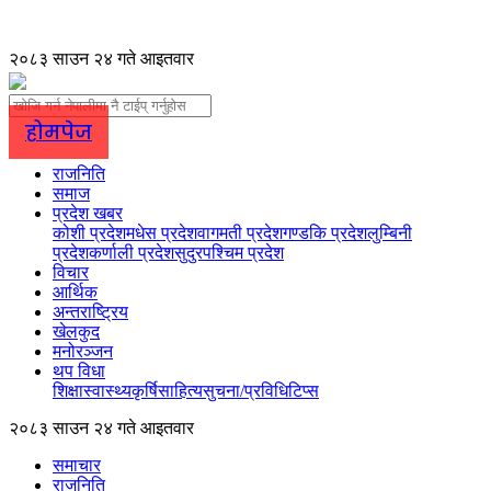
२०८३ साउन २४ गते आइतवार
होमपेज
राजनिति
समाज
प्रदेश खबर
कोशी प्रदेश
मधेस प्रदेश
वागमती प्रदेश
गण्डकि प्रदेश
लुम्बिनी
प्रदेश
कर्णाली प्रदेश
सुदुरपश्चिम प्रदेश
विचार
आर्थिक
अन्तराष्ट्रिय
खेलकुद
मनोरञ्जन
थप विधा
शिक्षा
स्वास्थ्य
कृर्षि
साहित्य
सुचना/प्रविधि
टिप्स
२०८३ साउन २४ गते आइतवार
समाचार
राजनिति