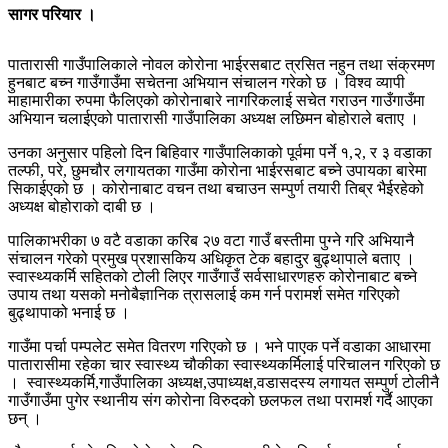
सागर परियार ।
पातारासी गाउँपालिकाले नोवल कोरोना भाईरसबाट त्रसित नहुन तथा संक्रमण
हुनबाट बच्न गाउँगाउँमा सचेतना अभियान संचालन गरेको छ । विश्व व्यापी
माहामारीका रुपमा फैलिएको कोरोनाबारे नागरिकलाई सचेत गराउन गाउँगाउँमा
अभियान चलाईएको पातारासी गाउँपालिका अध्यक्ष लछिमन बोहोराले बताए ।
उनका अनुसार पहिलो दिन बिहिवार गाउँपालिकाको पूर्वमा पर्ने १,२, र ३ वडाका
तल्फी, परे, छुमचौर लगायतका गाउँमा कोरोना भाईरसबाट बच्ने उपायका बारेमा
सिकाईएको छ । कोरोनाबाट वचन तथा बचाउन सम्पुर्ण तयारी तिब्र भैईरहेको
अध्यक्ष बोहोराको दाबी छ ।
पालिकाभरीका ७ वटै वडाका करिब २७ वटा गाउँ बस्तीमा पुग्ने गरि अभियानै
संचालन गरेको प्रमुख प्रशासकिय अधिकृत टेक बहादुर बुढ्थापाले बताए ।
स्वास्थ्यकर्मि सहितको टोली लिएर गाउँगाउँ सर्वसाधारणहरु कोरोनाबाट बच्ने
उपाय तथा यसको मनोबैज्ञानिक त्रासलाई कम गर्न परामर्श समेत गरिएको
बुढ्थापाको भनाई छ ।
गाउँमा पर्चा पम्पलेट समेत वितरण गरिएको छ । भने पाएक पर्ने वडाका आधारमा
पातारासीमा रहेका चार स्वास्थ्य चौकीका स्वास्थ्यकर्मिलाई परिचालन गरिएको छ
। स्वास्थ्यकर्मि,गाउँपालिका अध्यक्ष,उपाध्यक्ष,वडासदस्य लगायत सम्पुर्ण टोलीनै
गाउँगाउँमा पुगेर स्थानीय संग कोरोना विरुदको छलफल तथा परामर्श गर्दै आएका
छन् ।