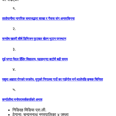
१.
तातोपानीमा नागरिक समाजद्धारा शाखा र गैसस संग अन्तरक्रिया
२.
सन्तोष खत्री शीर्ष डिभिजन फुटबल खेल्न भुटान प्रस्थान
३.
दुई घण्टा पैदल हिँडेर विद्यालय, पढाइभन्दा बाटोमै बढी समय
४.
पशुमा अज्ञात रोगको प्रकोप: मुगुको निगाल्या गाउँ का गाईगोरु मर्न थालेपछि कृषक चिन्तित
५.
कर्णालीमा मनोपरामर्शकर्ताको अभाव
गिडिदह मिडिया प्रा.ली.
ठेगाना: चन्दननाथ नगरपालिका ४ जुम्ला