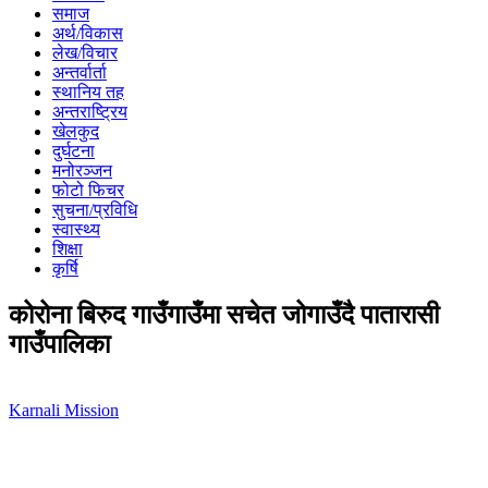
समाज
अर्थ/विकास
लेख/विचार
अन्तर्वार्ता
स्थानिय तह
अन्तराष्ट्रिय
खेलकुद
दुर्घटना
मनोरञ्जन
फोटो फिचर
सुचना/प्रविधि
स्वास्थ्य
शिक्षा
कृर्षि
कोरोना बिरुद गाउँगाउँमा सचेत जोगाउँदै पातारासी
गाउँपालिका
Karnali Mission