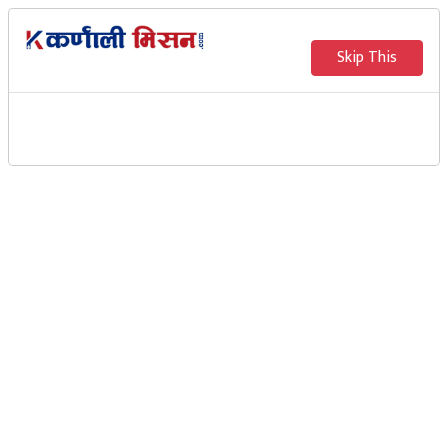
Skip This
महिला स्वास्थ्य स्वयम् सेविकालाई
प्रोत्साहन भत्ता
Karnali Mission
जुम्ला ः कोरोना भाइरस अहिले फैलिदो अवस्थामा छ ।