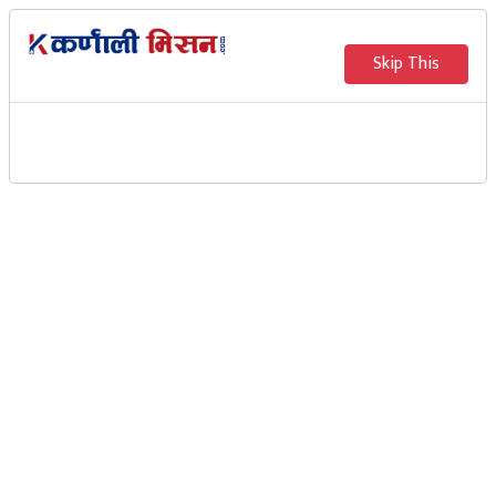
Skip This
बाँझो जमीन खनजोत गर्दै
ओदीबासी
Karnali Mission
जुम्ला ः जुम्लाको हिमा गाउँपालिका – २ ओदीबासी बाँझो