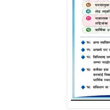
मासिक ५५ हजारसम्म कमाउदैँ, आर्थिक रुपमा सक्षम बन्दै 
सागर परियार