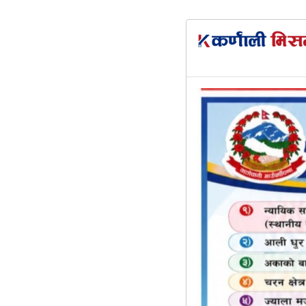
२०८३ साउन २२ गते शुक्रवार
होमपेज
राजनिति
समाज
प्रदेश खबर
जुम्लामै पहिलो गा
महिलालाई रोजगा