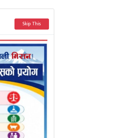
Skip This
मनोरञ्जन
थप विधा
, १० जना