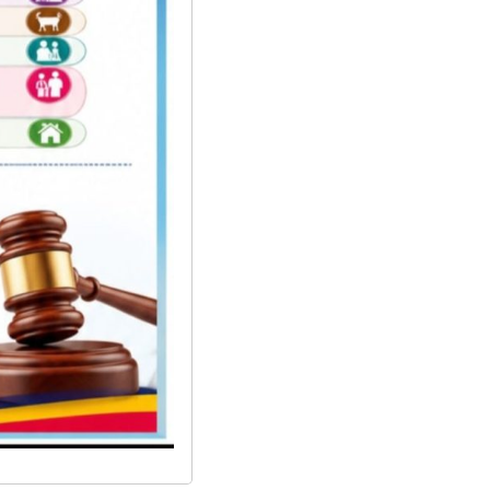
ताजा अपडेट
मध्यपश्चिम विश्वविद्यालयका
सिभिल इन्जिनियरिङ विद्यार्थी
आन्दोलित, ८ बुँदे माग
कर्णालीका सुर्खेत र रुकुमपश्चिम
डेंङ्गीको उच्च जोखिममा
त्रिवेणी-टोल्पा सडक सुक्खा पहिरो