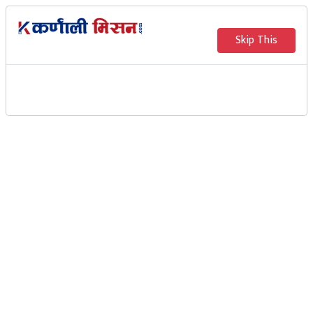
Skip This
तिलामा बाल कचहरी: बजेट र
नीतिमा बालबालिकालाई
प्रथामिकता दिन १० बुदेँ प्रतिबद्वता
सागर परियार
जुम्ला । जुम्लाको तिला गाउँपालिकाले आगामी नीति र बजेटमा