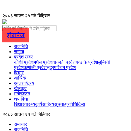
२०८३ साउन २१ गते बिहिवार
होमपेज
राजनिति
समाज
प्रदेश खबर
कोशी प्रदेश
मधेस प्रदेश
वागमती प्रदेश
गण्डकि प्रदेश
लुम्बिनी
प्रदेश
कर्णाली प्रदेश
सुदुरपश्चिम प्रदेश
विचार
आर्थिक
अन्तराष्ट्रिय
खेलकुद
मनोरञ्जन
थप विधा
शिक्षा
स्वास्थ्य
कृर्षि
साहित्य
सुचना/प्रविधि
टिप्स
२०८३ साउन २१ गते बिहिवार
समाचार
राजनिति