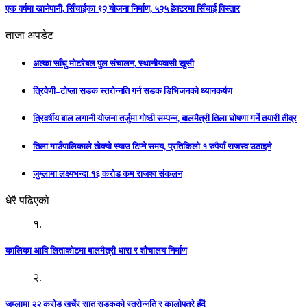
एक वर्षमा खानेपानी, सिँचाईका ९२ योजना निर्माण, ५२५ हेक्टरमा सिँचाई विस्तार
ताजा अपडेट
अल्का साँघु मोटरेबल पुल संचालन, स्थानीयवासी खुसी
त्रिवेणी–टोप्ला सडक स्तरोन्नति गर्न सडक डिभिजनको ध्यानकर्षण
त्रिवर्षीय बाल लगानी योजना तर्जुमा गोष्ठी सम्पन्न, बालमैत्री तिला घोषणा गर्ने तयारी तीव्र
तिला गाउँपालिकाले तोक्यो स्याउ टिप्ने समय, प्रतिकिलो १ रुपैयाँ राजस्व उठाइने
जुम्लामा लक्ष्यभन्दा १६ करोड कम राजश्व संकलन
धेरै पढिएको
१.
कालिका आवि लिताकोटमा बालमैत्री धारा र शौचालय निर्माण
२.
जुम्लामा २२ करोड खर्चेर सात सडकको स्तरोन्नति र कालोपत्रे हुँदै