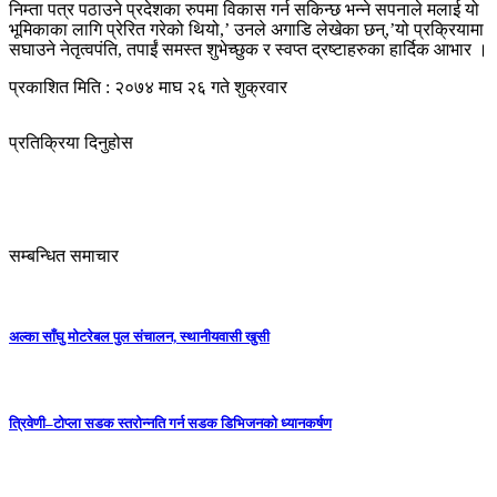
निम्ता पत्र पठाउने प्रदेशका रुपमा विकास गर्न सकिन्छ भन्ने सपनाले मलाई यो
भूमिकाका लागि प्रेरित गरेको थियो,’ उनले अगाडि लेखेका छन्,’यो प्रक्रियामा
सघाउने नेतृत्वपंति, तपाईं समस्त शुभेच्छुक र स्वप्त द्रष्टाहरुका हार्दिक आभार ।
प्रकाशित मिति : २०७४ माघ २६ गते शुक्रवार
प्रतिक्रिया दिनुहोस
सम्बन्धित समाचार
अल्का साँघु मोटरेबल पुल संचालन, स्थानीयवासी खुसी
त्रिवेणी–टोप्ला सडक स्तरोन्नति गर्न सडक डिभिजनको ध्यानकर्षण