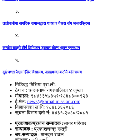
३.
तातोपानीमा नागरिक समाजद्धारा शाखा र गैसस संग अन्तरक्रिया
४.
सन्तोष खत्री शीर्ष डिभिजन फुटबल खेल्न भुटान प्रस्थान
५.
दुई घण्टा पैदल हिँडेर विद्यालय, पढाइभन्दा बाटोमै बढी समय
गिडिदह मिडिया प्रा.ली.
ठेगाना: चन्दननाथ नगरपालिका ४ जुम्ला
मोबाइल: ९८४८३५७३५९/९८४८३००९२३
ई-मेल:
news@karnalimission.com
विज्ञापनका लागि: ९८४८३६२०८६
सूचना विभाग दर्ता नं: ४४३१-२०८०/२०८१
प्रकाशक/प्रधान सम्पादक :
सागर परियार
सम्पादक :
प्रकाशचन्द्र खत्री
उप-सम्पादक
: मानदत्त रावल