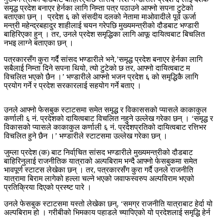
समृद्ध प्रदेश बनाएर हेर्नका लागि निम्ता पत्र पठाउने आफ्नो सपना टुटेको
बताएका छन् । प्रदेश ६ को संसदीय दलको नेतामा माओवादीले पूर्व ऊर्जा
मन्त्री महेन्द्रबहादुर शाहीलाई चयन गरेपछि मुख्यमन्त्रीको दौडबाट भण्डारी
बाहिरिएका हुन् । तर, उनले प्रदेश समृद्धिका लागि आफू दायित्वबाट बिचलित
नभइ लाग्ने बताएका छन् ।
पत्रकारसँग कुरा गर्दै सांसद भण्डारीले भने,’समृद्ध प्रदेश बनाएर हेर्नका लागि
सबैलाई निम्ता दिने सपना थियो, त्यो टुटेको छ तर, आफ्नो दायित्वबाट म
विचलित भएको छैन ।’ भण्डारीले आफ्नो भजन प्रदेश ६ को समृद्धिकै लागि
प्रयोग गर्ने र प्रदेश सरकारलाई सहयोग गर्ने बताए ।
उनले आफ्नो फेसबुक स्टाटसमा समेत समृद्ध र विकाससको प्यासले काकाकुल
कर्णाली ६ नं. प्रदेशको दायित्वबाट विचलित नहुने उल्लेख गरेका छन् । ‘समृद्ध र
विकासको प्यासले काकाकुल कर्णाली ६ नं. प्रदेशप्रतिको दायित्वबाट रत्तिभर
विचलित हुने छैन ।’ भण्डारीले स्टाटसमा उल्लेख गरेका छन् ।
जुम्ला प्रदेश (क) बाट निर्वा्चित सांसद भण्डारीले मुख्यमन्त्रीको दौडबाट
बाहिरिनुलाई राजनीतिक यात्राको अल्पबिराम भन्दै आफ्नो फेसबुकमा समेत
भावपूर्ण स्टाटस लेखेका छन् । तर, पत्रकारसँग कुरा गर्दै उनले राजनीति
यात्रामा बिराम लागेको हल्ला चल्ने भएको जवाफस्वरुप अल्पविराम भएको
प्रतिक्रिया दिएको प्रस्ष्ट पारे ।
उनले फेसबुक स्टाटसमा यस्तो लेखेका छन्, ‘समग्र राजनीति यात्राबाट हेर्दा यो
अल्पबिराम हो । गरीबीको भिमकाय पहाडले च्यापिएको यो प्रदेशलाई समृद्धि हेर्न