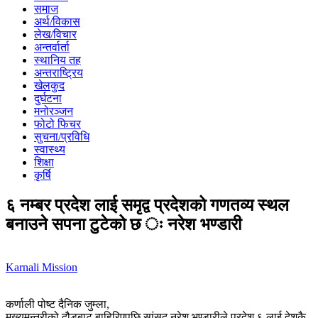
समाज
अर्थ/विकास
लेख/विचार
अन्तर्वार्ता
स्थानिय तह
अन्तराष्ट्रिय
खेलकुद
दुर्घटना
मनोरञ्जन
फोटो फिचर
सुचना/प्रविधि
स्वास्थ्य
शिक्षा
कृर्षि
६ नम्बर प्रदेश लाई समृद्व प्रदेशको गणतव्य स्थल
बनाउने सपना टुटेको छ ः नरेश भण्डारी
Karnali Mission
कर्णाली पोष्ट दैनिक जुम्ला,
मुख्यमन्त्रीको दौडबाट बाहिरिएपछि सांसद नरेश भण्डारीले प्रदेश ६ लाई देशकै