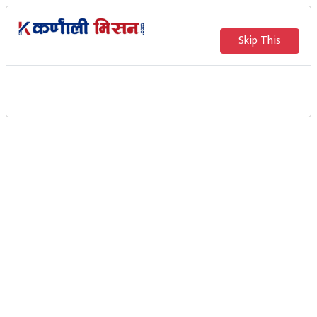
Skip This
प्रदेश ६ मा ‘आलोपालो नेतृत्व’को
प्रस्तावले सरकार गठनमा ढिलाइ
Karnali Mission
सुर्खेत ः एमालेले ‘आलोपालो नेतृत्व’ गर्नुपर्ने प्रस्ताव गरेपछि
प्रदेश ६ को सरकार गठनमा ढिलाइ भएको छ । अन्य प्रदेशमा