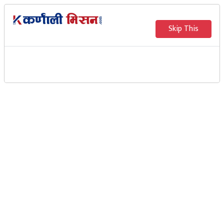
Skip This
शे फोक्सुन्डो तालको गहिराई
पुनःमापन गरिने
Karnali Mission
डोल्पा ः डोल्पा जिल्लामा पर्ने नेपालकै सबैभन्दा गहिरो शे–
फोक्सुन्डो तालको गहिराई पुनःमापन गरिने भएको छ ।