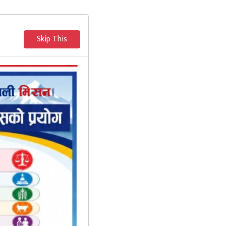
Skip This
मनोरञ्जन
थप विधा
२१ देखि सुर्खेत