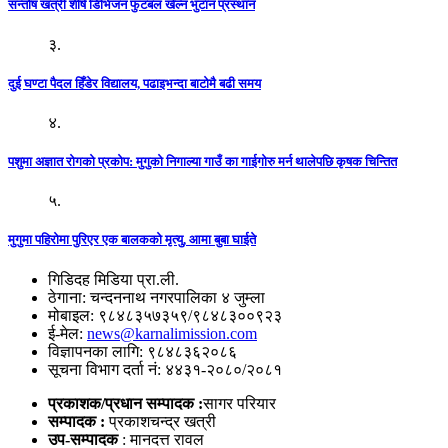
सन्तोष खत्री शीर्ष डिभिजन फुटबल खेल्न भुटान प्रस्थान
३.
दुई घण्टा पैदल हिँडेर विद्यालय, पढाइभन्दा बाटोमै बढी समय
४.
पशुमा अज्ञात रोगको प्रकोप: मुगुको निगाल्या गाउँ का गाईगोरु मर्न थालेपछि कृषक चिन्तित
५.
मुगुमा पहिरोमा पुरिएर एक बालकको मृत्यु, आमा बुबा घाईते
गिडिदह मिडिया प्रा.ली.
ठेगाना: चन्दननाथ नगरपालिका ४ जुम्ला
मोबाइल: ९८४८३५७३५९/९८४८३००९२३
ई-मेल:
news@karnalimission.com
विज्ञापनका लागि: ९८४८३६२०८६
सूचना विभाग दर्ता नं: ४४३१-२०८०/२०८१
प्रकाशक/प्रधान सम्पादक :
सागर परियार
सम्पादक :
प्रकाशचन्द्र खत्री
उप-सम्पादक
: मानदत्त रावल