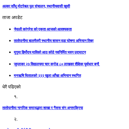
अल्का साँघु मोटरेबल पुल संचालन, स्थानीयवासी खुसी
ताजा अपडेट
नेपाली कांग्रेस को एकता आजको आवश्यकता
तातोपानीमा बालमैत्री स्थानीय शासन वडा घोषणा अभियान तिब्र
मुगुमा हिर्मोदय माविको आठ कोठे नवनिर्मित भवन उद्घाटन
जुम्लाका २३ विद्यालयमा चार करोड ८० लाखका शैक्षिक पूर्वाधार बन्दै
मनऋषि धितालको २२२ खुला आँखा अभियान स्थगित
धेरै पढिएको
१.
तातोपानीमा नागरिक समाजद्धारा शाखा र गैसस संग अन्तरक्रिया
२.