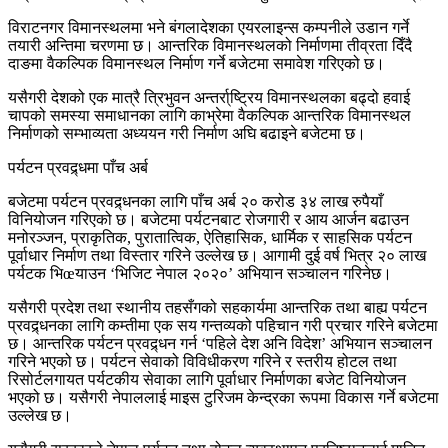
विराटनगर विमानस्थलमा भने बंगलादेशका एयरलाइन्स कम्पनीले उडान गर्ने
तयारी अन्तिमा चरणमा छ। आन्तरिक विमानस्थलको निर्माणमा तीव्रता दिँदै
दाङमा वैकल्पिक विमानस्थल निर्माण गर्ने बजेटमा समावेश गरिएको छ।
यसैगरी देशको एक मात्रै त्रिभुवन अन्तर्रा्ष्ट्रिय विमानस्थलका बढ्दो हवाई
चापको समस्या समाधानका लागि काभ्रेमा वैकल्पिक आन्तरिक विमानस्थल
निर्माणको सम्भाव्यता अध्ययन गरी निर्माण अघि बढाइने बजेटमा छ।
पर्यटन प्रवद्र्धमा पाँच अर्ब
बजेटमा पर्यटन प्रवद्र्धनका लागि पाँच अर्ब २० करोड ३४ लाख रुपैयाँ
विनियोजन गरिएको छ। बजेटमा पर्यटनबाट रोजगारी र आय आर्जन बढाउन
मनोरञ्जन, प्राकृतिक, पुरातात्विक, ऐतिहासिक, धार्मिक र साहसिक पर्यटन
पूर्वाधार निर्माण तथा विस्तार गरिने उल्लेख छ। आगामी दुई वर्ष भित्र २० लाख
पर्यटक भिœयाउन ‘भिजिट नेपाल २०२०’ अभियान सञ्चालन गरिनेछ।
यसैगरी प्रदेश तथा स्थानीय तहसँगको सहकार्यमा आन्तरिक तथा बाह्य पर्यटन
प्रवद्र्धनका लागि कम्तीमा एक सय गन्तव्यको पहिचान गरी प्रचार गरिने बजेटमा
छ। आन्तरिक पर्यटन प्रवद्र्धन गर्न ‘पहिले देश अनि विदेश’ अभियान सञ्चालन
गरिने भएको छ। पर्यटन सेवाको विविधीकरण गरिने र स्तरीय होटल तथा
रिसोर्टलगायत पर्यटकीय सेवाका लागि पूर्वाधार निर्माणका बजेट विनियोजन
भएको छ। यसैगरी नेपाललाई माइस टुरिजम केन्द्रका रूपमा विकास गर्ने बजेटमा
उल्लेख छ।