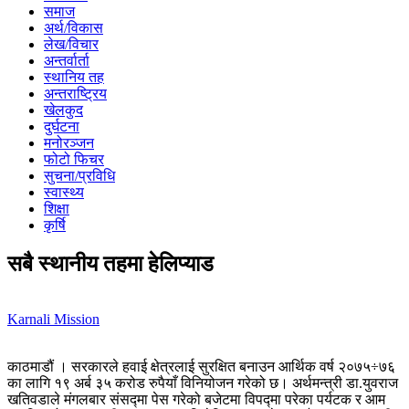
समाज
अर्थ/विकास
लेख/विचार
अन्तर्वार्ता
स्थानिय तह
अन्तराष्ट्रिय
खेलकुद
दुर्घटना
मनोरञ्जन
फोटो फिचर
सुचना/प्रविधि
स्वास्थ्य
शिक्षा
कृर्षि
सबै स्थानीय तहमा हेलिप्याड
Karnali Mission
काठमाडौं । सरकारले हवाई क्षेत्रलाई सुरक्षित बनाउन आर्थिक वर्ष २०७५÷७६
का लागि १९ अर्ब ३५ करोड रुपैयाँ विनियोजन गरेको छ। अर्थमन्त्री डा.युवराज
खतिवडाले मंगलबार संसद्मा पेस गरेको बजेटमा विपद्मा परेका पर्यटक र आम