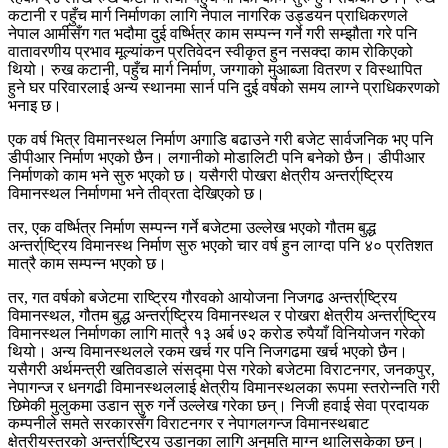
कटानी र पहुँच मार्ग निर्माणका लागि नेपाल नागरिक उड्डयन प्राधिकरणले
नेपाल आर्मीसँग गत भदौमा दुई वर्ष्भित्र काम सम्पन्न गर्ने गरी सम्झौता गरे पनि
वातावरणीय प्रभाव मूल्यांकन प्रतिवेदन स्वीकृत हुन नसक्दा काम रोकिएको
थियो। रुख कटानी, पहुँच मार्ग निर्माण, जग्गाको मुआब्जा वितरण र विस्थापित
हुने घर परिवारलाई अन्य स्थानमा सार्न पनि दुई वर्षको समय लाग्ने प्राधिकरणको
भनाइ छ।
एक वर्ष भित्र विमानस्थल निर्माण अगाडि बढाउने गरी बजेट सार्वजनिक भए पनि
डीपीआर निर्माण भएको छैन। लगानीको मोडालिटी पनि बनेको छैन। डीपीआर
निर्माणको काम भने सुरु भएको छ। यसैगरी पोखरा क्षेत्रीय अन्तर्रा्ष्ट्रिय
विमानस्थल निर्माणमा भने तीव्रता देखिएको छ।
तर, एक वर्ष्भित्र निर्माण सम्पन्न गर्ने बजेटमा उल्लेख भएको गौतम बुद्ध
अन्तर्रा्ष्ट्रिय विमानस्थ निर्माण सुरु भएको चार वर्ष हुन लाग्दा पनि ४० प्रतिशत
मात्रै काम सम्पन्न भएको छ।
तर, गत वर्षको बजेटमा राष्ट्रिय गौरवको आयोजना निजगढ अन्तर्रा्ष्ट्रिय
विमानस्थल, गौतम बुद्ध अन्तर्रा्ष्ट्रिय विमानस्थल र पोखरा क्षेत्रीय अन्तर्रा्ष्ट्रिय
विमानस्थल निर्माणका लागि मात्रै १३ अर्ब ७२ करोड रुपैयाँ विनियोजन गरेको
थियो। अन्य विमानस्थलले रकम खर्च गर पनि निजगढमा खर्च भएको छैन।
यसैगरी अर्थमन्त्री खतिवडाले संसद्मा पेस गरेको बजेटमा विराटनगर, जनकपुर,
नेपागन्ज र धनगढी विमानस्थललाई क्षेत्रीय विमानस्थलका रूपमा स्तरोन्नति गरी
छिमेकी मुलुकमा उडान सुरु गर्ने उल्लेख गरेका छन्। निजी हवाई सेवा प्रदायक
कम्पनीले समते सरकारसँग विराटनगर र नेपागलगन्ज विमानस्थबाट
क्षेत्रीयस्तरको अन्तर्रा्ष्ट्रिय उडानका लागि अनुमति माग्न थालिसकेका छन्।