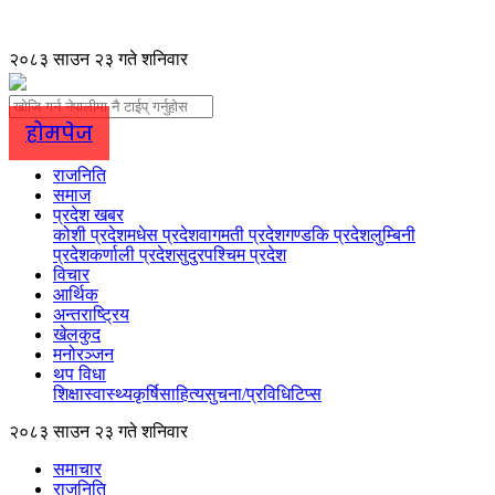
२०८३ साउन २३ गते शनिवार
होमपेज
राजनिति
समाज
प्रदेश खबर
कोशी प्रदेश
मधेस प्रदेश
वागमती प्रदेश
गण्डकि प्रदेश
लुम्बिनी
प्रदेश
कर्णाली प्रदेश
सुदुरपश्चिम प्रदेश
विचार
आर्थिक
अन्तराष्ट्रिय
खेलकुद
मनोरञ्जन
थप विधा
शिक्षा
स्वास्थ्य
कृर्षि
साहित्य
सुचना/प्रविधि
टिप्स
२०८३ साउन २३ गते शनिवार
समाचार
राजनिति