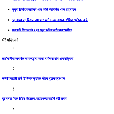
मुगुमा हिर्मोदय माविको आठ कोठे नवनिर्मित भवन उद्घाटन
जुम्लाका २३ विद्यालयमा चार करोड ८० लाखका शैक्षिक पूर्वाधार बन्दै
मनऋषि धितालको २२२ खुला आँखा अभियान स्थगित
धेरै पढिएको
१.
तातोपानीमा नागरिक समाजद्धारा शाखा र गैसस संग अन्तरक्रिया
२.
सन्तोष खत्री शीर्ष डिभिजन फुटबल खेल्न भुटान प्रस्थान
३.
दुई घण्टा पैदल हिँडेर विद्यालय, पढाइभन्दा बाटोमै बढी समय
४.