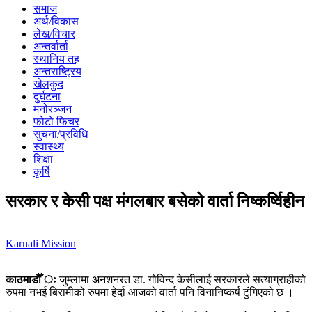
समाज
अर्थ/विकास
लेख/विचार
अन्तर्वार्ता
स्थानिय तह
अन्तराष्ट्रिय
खेलकुद
दुर्घटना
मनोरञ्जन
फोटो फिचर
सुचना/प्रविधि
स्वास्थ्य
शिक्षा
कृर्षि
सरकार र केसी पक्ष मंगलबार बसेको वार्ता निष्कर्ष्विहीन
Karnali Mission
काठमाडौँ ः
जुम्लामा अनशनरत डा. गोविन्द केसीलाई सरकारले सत्याग्राहीको
रुपमा नभई बिरामीको रुपमा हेर्दा आजको वार्ता पनि विनानिष्कर्ष टुंगिएको छ ।