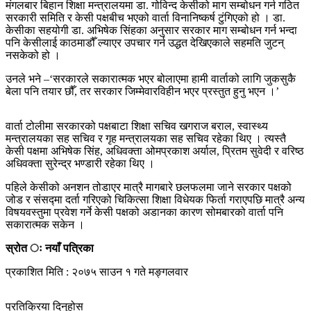
मंगलबार बिहान शिक्षा मन्त्रालयमा डा. गोविन्द केसीको माग सम्बोधन गर्न गठित
सरकारी समिति र केसी पक्षबीच भएको वार्ता विनानिष्कर्ष टुंगिएको हो । डा.
केसीका सहयोगी डा. अभिषेक सिंहका अनुसार सरकार माग सम्बोधन गर्न भन्दा
पनि केसीलाई काठमाडौँ ल्याएर उपचार गर्न उद्धत देखिएकाले सहमति जुटन्
नसकेको हो ।
उनले भने –‘सरकारले सकारात्मक भएर बोलाएमा हामी वार्ताको लागि जुकसुकै
बेला पनि तयार छौँ, तर सरकार जिम्मेवारविहीन भएर प्रस्तुत हुनु भएन ।’
वार्ता टोलीमा सरकारको पक्षबाटा शिक्षा सचिव खगराज बराल, स्वास्थ्य
मन्त्रालयका सह सचिव र गृह मन्त्रालयका सह सचिव रहेका थिए । त्यस्तै
केसी पक्षमा अभिषेक सिंह, अधिवक्ता अ‍ोमप्रकाश अर्याल, प्रितम सुवेदी र वरिष्ठ
अधिवक्ता सुरेन्द्र भण्डारी रहेका थिए ।
पहिले केसीको अनशन तोडाएर मात्रै मागबारे छलफलमा जाने सरकार पक्षको
जोड र संसद्मा दर्ता गरिएको चिकित्सा शिक्षा विधेयक फिर्ता गराएपछि मात्रै अन्य
विषयवस्तुमा प्रवेश गर्ने केसी पक्षको अडानका कारण सोमबारको वार्ता पनि
सकारात्मक सकेन ।
स्रोत ः नयाँ पत्रिका
प्रकाशित मिति : २०७५ साउन १ गते मङ्गलवार
प्रतिक्रिया दिनुहोस