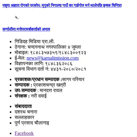
पशुमा अज्ञात रोगको प्रकोप: मुगुको निगाल्या गाउँ का गाईगोरु मर्न थालेपछि कृषक चिन्तित
५.
कर्णालीमा मनोपरामर्शकर्ताको अभाव
गिडिदह मिडिया प्रा.ली.
ठेगाना: चन्दननाथ नगरपालिका ४ जुम्ला
मोबाइल: ९८४८३५७३५९/९८४८३००९२३
ई-मेल:
news@karnalimission.com
विज्ञापनका लागि: ९८४८३६२०८६
सूचना विभाग दर्ता नं: ४४३१-२०८०/२०८१
प्रकाशक/प्रधान सम्पादक :
सागर परियार
सम्पादक :
प्रकाशचन्द्र खत्री
उप-सम्पादक
: मानदत्त रावल
संरक्षक :
नरी दमाई
संबाददाता
दशरथ चनारा
सल्लाहकार
पुर्ण प्रसाद चाैलागाइ
Facebook