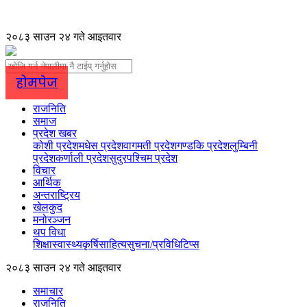
२०८३ साउन २४ गते आइतवार
होमपेज
राजनिति
समाज
प्रदेश खबर
कोशी प्रदेश
मधेस प्रदेश
वागमती प्रदेश
गण्डकि प्रदेश
लुम्बिनी
प्रदेश
कर्णाली प्रदेश
सुदुरपश्चिम प्रदेश
विचार
आर्थिक
अन्तराष्ट्रिय
खेलकुद
मनोरञ्जन
थप विधा
शिक्षा
स्वास्थ्य
कृर्षि
साहित्य
सुचना/प्रविधि
टिप्स
२०८३ साउन २४ गते आइतवार
समाचार
राजनिति