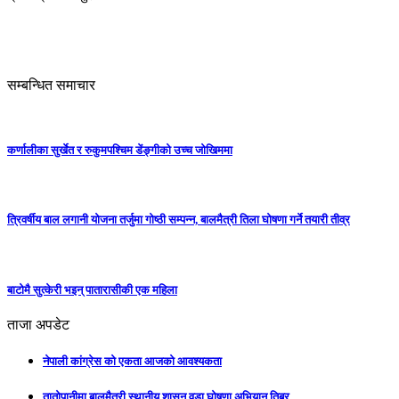
सम्बन्धित समाचार
कर्णालीका सुर्खेत र रुकुमपश्चिम डेंङ्गीको उच्च जोखिममा
त्रिवर्षीय बाल लगानी योजना तर्जुमा गोष्ठी सम्पन्न, बालमैत्री तिला घोषणा गर्ने तयारी तीव्र
बाटोमै सुत्केरी भइन् पातारासीकी एक महिला
ताजा अपडेट
नेपाली कांग्रेस को एकता आजको आवश्यकता
तातोपानीमा बालमैत्री स्थानीय शासन वडा घोषणा अभियान तिब्र