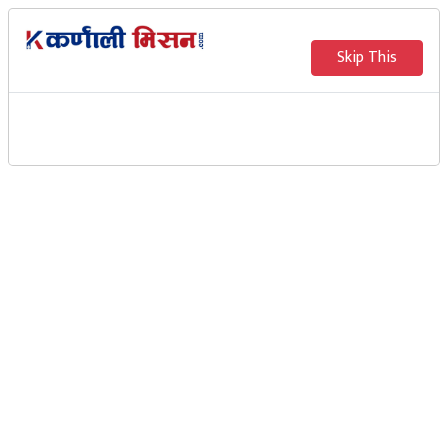
Skip This
दैनिक ३५ लाख रुपैयाँ नोक्सान
व्यहोर्दै पोल्ट्री किसान
Karnali Mission
काठमान्डौ । मुलुकमा आत्मनिर्भर बन्दै गरेको पोल्ट्री क्षेत्रले
लकडाउनका कारण दैनिक न्यूनतम ३५ लाख रुपैयाँ नोक्सानी