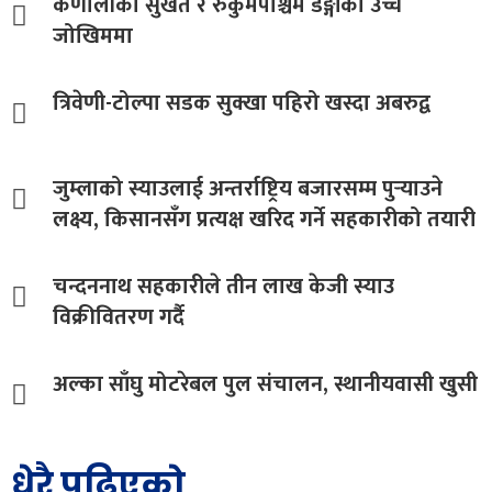
कर्णालीका सुर्खेत र रुकुमपश्चिम डेंङ्गीको उच्च
जोखिममा
त्रिवेणी-टोल्पा सडक सुक्खा पहिरो खस्दा अबरुद्व
जुम्लाको स्याउलाई अन्तर्राष्ट्रिय बजारसम्म पुर्‍याउने
लक्ष्य, किसानसँग प्रत्यक्ष खरिद गर्ने सहकारीको तयारी
चन्दननाथ सहकारीले तीन लाख केजी स्याउ
विक्रीवितरण गर्दै
अल्का साँघु मोटरेबल पुल संचालन, स्थानीयवासी खुसी
धेरै पढिएको