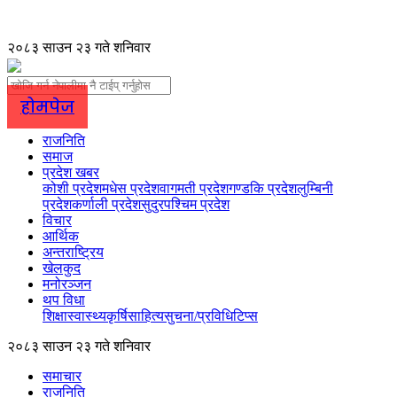
२०८३ साउन २३ गते शनिवार
होमपेज
राजनिति
समाज
प्रदेश खबर
कोशी प्रदेश
मधेस प्रदेश
वागमती प्रदेश
गण्डकि प्रदेश
लुम्बिनी
प्रदेश
कर्णाली प्रदेश
सुदुरपश्चिम प्रदेश
विचार
आर्थिक
अन्तराष्ट्रिय
खेलकुद
मनोरञ्जन
थप विधा
शिक्षा
स्वास्थ्य
कृर्षि
साहित्य
सुचना/प्रविधि
टिप्स
२०८३ साउन २३ गते शनिवार
समाचार
राजनिति