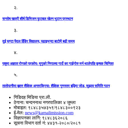
२.
सन्तोष खत्री शीर्ष डिभिजन फुटबल खेल्न भुटान प्रस्थान
३.
दुई घण्टा पैदल हिँडेर विद्यालय, पढाइभन्दा बाटोमै बढी समय
४.
पशुमा अज्ञात रोगको प्रकोप: मुगुको निगाल्या गाउँ का गाईगोरु मर्न थालेपछि कृषक चिन्तित
५.
तातोपानीमा बृहत्त शैक्षिक अन्तरक्रिया: शैक्षिक गुणस्तर बृद्विमा जोड, सुझाव समिति गठन
गिडिदह मिडिया प्रा.ली.
ठेगाना: चन्दननाथ नगरपालिका ४ जुम्ला
मोबाइल: ९८४८३५७३५९/९८४८३००९२३
ई-मेल:
news@karnalimission.com
विज्ञापनका लागि: ९८४८३६२०८६
सूचना विभाग दर्ता नं: ४४३१-२०८०/२०८१