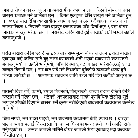
अज्ञात रोगका कारण जुम्लामा व्यवसायीक रुपमा पालन गरिएको बोयर जातका
बाख्रा धमाधम मर्न थालेका छन् । विगत एकहप्ता देखि बाख्रा मर्न थालेका हुन्
। २०६४ साल देखि व्यवसायीक रुपमा बाख्रा पालन गर्दै आएका चन्दननाथ
नगरपालिका ३ निवासी भक्त बहादुर कठायतका पाँच दिनभित्र ६ वटा बोयर
जातका बाख्रा मरेका छन् । जसबाट करिब साढे दुई लाखको क्षती भएको उहाँले
बताउनुभयो ।
प्रति बाख्रा करिब ५० देखि ६० हजार सम्म मुल्य बोयर जातका ६ वटा बाख्रा
एकाएक मर्दा करिब साढे दुई लाख बराबरको क्षती भएको व्यवसायी कठायतले
बताउनु भयो । उहाँले भन्नुभयो,“पाँच दिनमा ६ वटा बाख्रा मरिसके,अझै ६÷७
बाख्रा विरामी छन् । सम्भवत सबै मर्ने स्थितीमा पुगेकोले व्यवायनै धराप हुने
चिन्ता लागेको छ ।” आबश्यक राहतका लागि पहल गरि दिन उहाँको आग्रह छ
।
पातलो दिशा गर्ने, काम्ने, रयाल निकाल्ने,जोक्राउने, जस्ता लक्षण देखिने केहि
घण्टामै मर्ने गरेका छन् । भेटेनरी अस्पतालबाट गएको प्राविधिक टोलीले सुई
लगाएर औषधी दिएपनि बाख्रा मर्ने क्रम नरोकिएको व्यवसायी कठायतले उल्लेख
गर्नुभयो ।
बिमा नगर्दा, नत राहत पाइयो, नत व्यवसाय उत्थानमा केहि उपाय छ । बाख्रा
पालन व्यवसायलाई निरन्तरता दिनका लागि आबश्यक सहयोग गर्न अपलि समेत
गर्नुभएको छ । उन्नत जातको मानिने बोयर जातको भेडा एकाकए मर्दा कठायत
चिन्तीत छन् ।