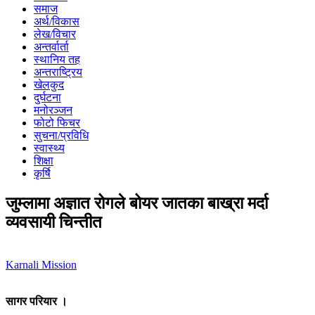
समाज
अर्थ/विकास
लेख/विचार
अन्तर्वार्ता
स्थानिय तह
अन्तराष्ट्रिय
खेलकुद
दुर्घटना
मनोरञ्जन
फोटो फिचर
सुचना/प्रविधि
स्वास्थ्य
शिक्षा
कृर्षि
जुम्लामा अज्ञात रोगले बोयर जातका बाख्रा मर्दा
व्यवसायी चिन्तीत
Karnali Mission
सागर परियार ।