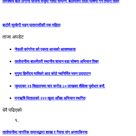
त्रिवर्षीय बाल लगानी योजना तर्जुमा गोष्ठी सम्पन्न, बालमैत्री तिला घोषणा गर्ने तयारी तीव्र
बाटोमै सुत्केरी भइन् पातारासीकी एक महिला
ताजा अपडेट
नेपाली कांग्रेस को एकता आजको आवश्यकता
तातोपानीमा बालमैत्री स्थानीय शासन वडा घोषणा अभियान तिब्र
मुगुमा हिर्मोदय माविको आठ कोठे नवनिर्मित भवन उद्घाटन
जुम्लाका २३ विद्यालयमा चार करोड ८० लाखका शैक्षिक पूर्वाधार बन्दै
मनऋषि धितालको २२२ खुला आँखा अभियान स्थगित
धेरै पढिएको
१.
तातोपानीमा नागरिक समाजद्धारा शाखा र गैसस संग अन्तरक्रिया