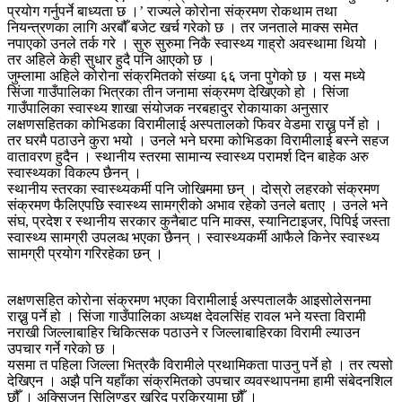
प्रयोग गर्नुपर्ने बाध्यता छ ।’ राज्यले कोरोना संक्रमण रोकथाम तथा
नियन्त्रणका लागि अरबौँ बजेट खर्च गरेको छ । तर जनताले माक्स समेत
नपाएको उनले तर्क गरे । सुरु सुरुमा निकै स्वास्थ्य गाह्रो अवस्थामा थियो ।
तर अहिले केही सुधार हुदै पनि आएको छ ।
जुम्लामा अहिले कोरोना संक्रमितको संख्या ६६ जना पुगेको छ । यस मध्ये
सिंजा गाउँपालिका भित्रका तीन जनामा संक्रमण देखिएको हो । सिंजा
गाउँपालिका स्वास्थ्य शाखा संयोजक नरबहादुर रोकायाका अनुसार
लक्षणसहितका कोभिडका विरामीलाई अस्पतालको फिवर वेडमा राख्नु पर्ने हो ।
तर घरमै पठाउने कुरा भयो । उनले भने घरमा कोभिडका विरामीलाई बस्ने सहज
वातावरण हुदैन । स्थानीय स्तरमा सामान्य स्वास्थ्य परामर्श दिन बाहेक अरु
स्वास्थ्यका विकल्प छैनन् ।
स्थानीय स्तरका स्वास्थ्यकर्मी पनि जोखिममा छन् । दोस्रो लहरको संक्रमण
संक्रमण फैलिएपछि स्वास्थ्य सामग्रीको अभाव रहेको उनले बताए । उनले भने
संघ, प्रदेश र स्थानीय सरकार कुनैबाट पनि माक्स, स्यानिटाइजर, पिपिई जस्ता
स्वास्थ्य सामग्री उपलव्ध भएका छैनन् । स्वास्थ्यकर्मी आफैले किनेर स्वास्थ्य
सामग्री प्रयोग गरिरहेका छन् ।
लक्षणसहित कोरोना संक्रमण भएका विरामीलाई अस्पतालकै आइसोलेसनमा
राख्नु पर्ने हो । सिंजा गाउँपालिका अध्यक्ष देवलसिंह रावल भने यस्ता विरामी
नराखी जिल्लाबाहिर चिकित्सक पठाउने र जिल्लाबाहिरका विरामी ल्याउन
उपचार गर्ने गरेको छ ।
यसमा त पहिला जिल्ला भित्रकै विरामीले प्रथामिकता पाउनु पर्ने हो । तर त्यसो
देखिएन । अझै पनि यहाँका संक्रमितको उपचार व्यवस्थापनमा हामी संबेदनशिल
छौँ । अक्सिजन सिलिण्डर खरिद प्रक्रियामा छौँ ।