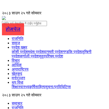
२०८३ साउन २५ गते सोमवार
होमपेज
राजनिति
समाज
प्रदेश खबर
कोशी प्रदेश
मधेस प्रदेश
वागमती प्रदेश
गण्डकि प्रदेश
लुम्बिनी
प्रदेश
कर्णाली प्रदेश
सुदुरपश्चिम प्रदेश
विचार
आर्थिक
अन्तराष्ट्रिय
खेलकुद
मनोरञ्जन
थप विधा
शिक्षा
स्वास्थ्य
कृर्षि
साहित्य
सुचना/प्रविधि
टिप्स
२०८३ साउन २५ गते सोमवार
समाचार
राजनिति