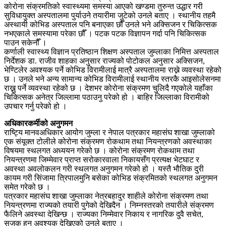
कोरोना संक्रमतिको स्वास्थ्यमा समस्या आएको खण्डमा तुरुन्त उद्धार गरी
सुविधायुक्त अस्पतालमा पुर्याउने तयारीमा जुटेको उनले बताए । स्थानीय तहमै
अस्थायी कोभिड अस्पताल पनि बनाएका छौँ उनले भने अक्सिजन र चिकित्सक
नभएकाले समस्यामा परेका छौँ । पटक पटक विज्ञापन गर्दा पनि चिकित्सक
पाउन सकेनौँ ।
कर्णाली स्वास्थ्य विज्ञान प्रतिष्ठान शिक्षण अस्पताल जुम्लाका निमित्त अस्पताल
निर्देशक डा. राजीव शाहका अनुसार राज्यको पोटोकल अनुसार अक्सिजन,
भेण्टिलेर अवश्यक पर्ने कोभिड विरामीलाई मात्रै अस्पतालमा राख्ने व्यवस्था रहेको
छ । उनले भने अन्य सामान्य कोभिड विरामीलाई स्थानीय स्तरकै आइसोलेसनमा
राख्नु पर्ने व्यवस्था रहेको छ । देशभर कोरोना संक्रमण चुलिदै गएकोले यहाँका
चिकित्सक अनेत्र जिल्लामा पठाउनु परेको हो । बाहिर जिल्लाका विरामीको
उपचार गर्नु परेको हो ।
अधिकारकर्मीको अनुगमन
राष्ट्यि मानवअधिकार आयोग जुम्ला र नेपाल पत्रकार महासंघ शाखा जुम्लाको
एक संयूक्त टोलीले कोरोना संक्रमण रोकथाम तथा नियन्त्रणको अवस्थाका
विषयमा स्थलगत अध्ययन गरेको छ । कोरोना संक्रमण रोकथाम तथा
नियन्त्रणमा जिम्मेवार प्राप्त सरोकारवाला निकायसँग प्रत्यक्ष भेटघाट र
अवस्था अवलोकलन गरी स्थलगत अनुगमन गरेको हो । यस्तै भौतिक दुरी
कायम गरी सिंजामा त्रिपालमुनि बसेका कोभिड संक्रमितको स्थलगत अनुगमन
समेत गरेको छ ।
पत्रकार महासंघ शाखा जुम्लाका नेत्रबहादुर शाहीले कोरोना संक्रमण तथा
नियन्त्रणमा राज्यको तयारी पुगेको देखिदैन । निम्नस्तरको तयारीले संक्रमण
फैलिने अवस्था देखिन्छ । राज्यका निम्मेवार निकाय र नागरिक दुवै सचेत,
सजक हुन अवश्यक देखिएको उनले बताए ।