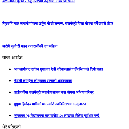
कर्णालीका सुर्खेत र रुकुमपश्चिम डेंङ्गीको उच्च जोखिममा
त्रिवर्षीय बाल लगानी योजना तर्जुमा गोष्ठी सम्पन्न, बालमैत्री तिला घोषणा गर्ने तयारी तीव्र
बाटोमै सुत्केरी भइन् पातारासीकी एक महिला
ताजा अपडेट
आगलागीबाट सर्वस्व गुमाएका ऐडी परिवारलाई गाउँपालिकाले दियो राहत
नेपाली कांग्रेस को एकता आजको आवश्यकता
तातोपानीमा बालमैत्री स्थानीय शासन वडा घोषणा अभियान तिब्र
मुगुमा हिर्मोदय माविको आठ कोठे नवनिर्मित भवन उद्घाटन
जुम्लाका २३ विद्यालयमा चार करोड ८० लाखका शैक्षिक पूर्वाधार बन्दै
धेरै पढिएको