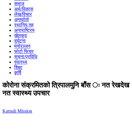
समाज
अर्थ/विकास
लेख/विचार
अन्तर्वार्ता
स्थानिय तह
अन्तराष्ट्रिय
खेलकुद
दुर्घटना
मनोरञ्जन
फोटो फिचर
सुचना/प्रविधि
स्वास्थ्य
शिक्षा
कृर्षि
कोरोना संक्रमितको त्रिपालमुनि बाँस ः नत रेखदेख
नत स्वास्थ्य उपचार
Karnali Mission