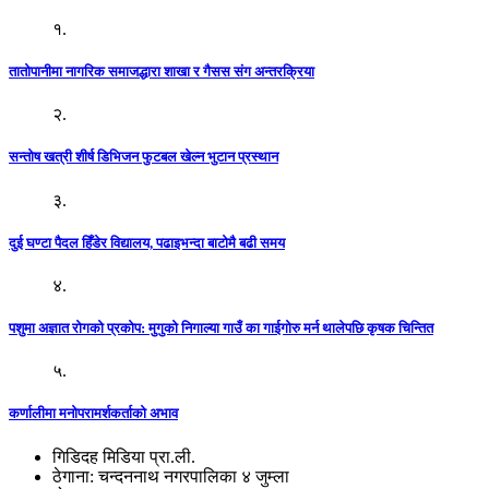
१.
तातोपानीमा नागरिक समाजद्धारा शाखा र गैसस संग अन्तरक्रिया
२.
सन्तोष खत्री शीर्ष डिभिजन फुटबल खेल्न भुटान प्रस्थान
३.
दुई घण्टा पैदल हिँडेर विद्यालय, पढाइभन्दा बाटोमै बढी समय
४.
पशुमा अज्ञात रोगको प्रकोप: मुगुको निगाल्या गाउँ का गाईगोरु मर्न थालेपछि कृषक चिन्तित
५.
कर्णालीमा मनोपरामर्शकर्ताको अभाव
गिडिदह मिडिया प्रा.ली.
ठेगाना: चन्दननाथ नगरपालिका ४ जुम्ला