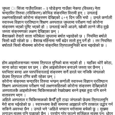
जुम्ला ः सिंजा गाउँपालिका – २ घोडेङ्गा गाउँका नेकपा (विव्लव) नेता
चन्द्रविर तिरुवा (रविकिरण) कोभिड संक्रमित विरामी हुन् । उनलाई
लक्षणसहितको कोरोना संक्रमण देखिएको ८÷९ दिन जति भयो । उनले कर्णाली
स्वास्थ्य विज्ञान प्रतिष्ठान शिक्षण अस्पताल जुम्लामा परीक्षण गर्दा कोरोना
संक्रमण भएको पुष्टि भएको हो । उनलाई ज्वरो आउने, खोकी लाग्ने जीउ दुख्ने
जस्ता संक्रमणका लक्षण देखिएका छन् ।
बैशाखको तेस्रो साता यतिबेला जुम्लामा बर्षात भइरहेको छ । नियमित बर्षाले
चिसो बढी रहेको छ । बैशाख महिनामा गर्मी बढेर तातो हुनु पर्ने हो । तर नियमित
बर्षातले चिसो मौसममा कोरोना संक्रमित त्रिपालमुनिको बास भइरहेको छ ।
होम आइसोलसनका नाममा त्रिपाल मुनिको बास भएको हो । यहाँका थोरै कोठा,
साना कोठा भएका घर छन् । होम आइसोलेसन बनाउने जस्ता घर छैनन् ।
घरभित्र बस्दा अरु घरपरिवारलाई संक्रमण सर्ने डरले घर नजिकै जंगलको
छेउमा त्रिपाल टाँगेर बसी रहेका छन् ।
कोरोना संक्रमत चन्द्रविर तिरुवा भन्छन् कर्णाली स्वास्थ्य विज्ञान प्रतिष्ठान
शिक्षण अस्पतालमा परीक्षण गर्दा लक्षणसहितको कोरोना संक्रमण देखिएकोले
अस्पतालकै आइसोलेनमा चिकित्सकको रेखदेखमा बस्ने इच्छा हुदा पनि बस्ने
वातावरण भएन ।
अहिले अस्पताल र चिकित्सकको कैयौँ दुरी टाढा जंगलको छेउमा त्रिपालमुनि
मेरो बास भईरहेको छ । स्वास्थ्यमा केही समस्या आइहाले पनि तत्काल उद्धार गर्न
सकिने अवस्था छैन । उनले भने ‘अहिले भगवान भरोसामा बचेको छु । मुखमा
लगाउन माक्स पनि पाइएको छैन । प्रयोग गरेर फाल्ने सर्जिकल माक्स पुनः धोएर