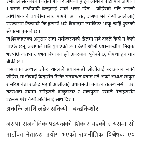
एमालेले सरकारको नेतृत्व पायो र आफनो फुट्न लागेको पार्टी पनि जोगायो
। यसले माओवादी केन्द्रलाई खासै असर गरेन । काँग्रेसले पनि आफ्नो
अधिवेशनको तयारीमा लाग्न पाएकै छ । तर, जसपा भने केपी ओलीलाई
सरकारमा टिकाउने कि हटाउने भन्ने विवादमा रुमलिएर आफू चाहिँ फुटको
सँघारमा पुगेको छ ।
विश्लेषकहरुका अनुसार सत्ता समीकरणको खेलमा सबै दलले केही न केही
पाएकै छन्, जसपाले मात्रै गुमाएको छ । केपी ओली प्रधानमन्त्रीमा नियुक्त
भएपछि जसपा लगभग विभाजन हुने अवस्थामा पुगेको छ, घोषणा हुन मात्र
बाँकी छ ।
जसपाका अध्यक्ष उपेन्द्र यादवले प्रधानमन्त्री ओलीलाई हटाउनका लागि
काँग्रेस, माओवादी केन्द्रसँग मिलेर गठबन्धन बनाए भने अर्का अध्यक्ष ठाकुर
र बरिष्ठ नेता राजेन्द्र महतो ओलीलाई प्रधानमन्त्री बनाउन तटस्थ बसे । तर,
तटस्थका नाममा उनीहरुले बालुवाटार र भक्तपुरमा एमाले नेताहरुसँग
उठबस गरेर केपी ओलीलाई साथ दिए ।
अर्काकै लागि लडेर सकियो : चन्द्रकिशोर
जसपा राजनीतिक षडयन्त्रको शिकार भएको र यसमा सो
पार्टीका नेताहरु प्रयोग भएको राजनीतिक विश्लेषक एवं