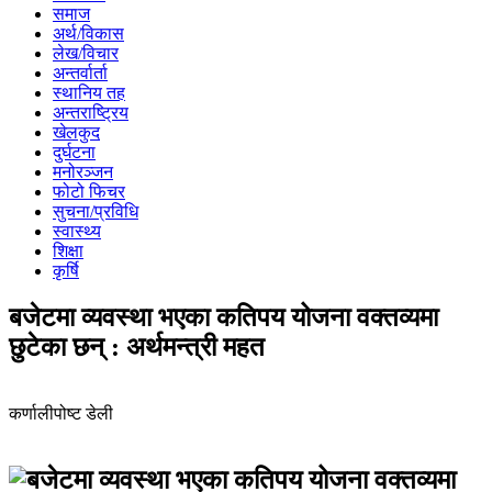
समाज
अर्थ/विकास
लेख/विचार
अन्तर्वार्ता
स्थानिय तह
अन्तराष्ट्रिय
खेलकुद
दुर्घटना
मनोरञ्जन
फोटो फिचर
सुचना/प्रविधि
स्वास्थ्य
शिक्षा
कृर्षि
बजेटमा व्यवस्था भएका कतिपय योजना वक्तव्यमा
छुटेका छन् : अर्थमन्त्री महत
कर्णालीपोष्ट डेली