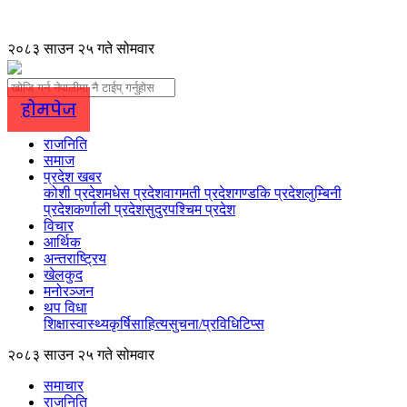
२०८३ साउन २५ गते सोमवार
होमपेज
राजनिति
समाज
प्रदेश खबर
कोशी प्रदेश
मधेस प्रदेश
वागमती प्रदेश
गण्डकि प्रदेश
लुम्बिनी
प्रदेश
कर्णाली प्रदेश
सुदुरपश्चिम प्रदेश
विचार
आर्थिक
अन्तराष्ट्रिय
खेलकुद
मनोरञ्जन
थप विधा
शिक्षा
स्वास्थ्य
कृर्षि
साहित्य
सुचना/प्रविधि
टिप्स
२०८३ साउन २५ गते सोमवार
समाचार
राजनिति