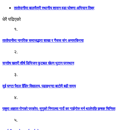
तातोपानीमा बालमैत्री स्थानीय शासन वडा घोषणा अभियान तिब्र
धेरै पढिएको
१.
तातोपानीमा नागरिक समाजद्धारा शाखा र गैसस संग अन्तरक्रिया
२.
सन्तोष खत्री शीर्ष डिभिजन फुटबल खेल्न भुटान प्रस्थान
३.
दुई घण्टा पैदल हिँडेर विद्यालय, पढाइभन्दा बाटोमै बढी समय
४.
पशुमा अज्ञात रोगको प्रकोप: मुगुको निगाल्या गाउँ का गाईगोरु मर्न थालेपछि कृषक चिन्तित
५.