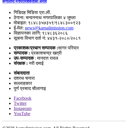
कर्णालीमा मनोपरामर्शकर्ताको अभाव
गिडिदह मिडिया प्रा.ली.
ठेगाना: चन्दननाथ नगरपालिका ४ जुम्ला
मोबाइल: ९८४८३५७३५९/९८४८३००९२३
ई-मेल:
news@karnalimission.com
विज्ञापनका लागि: ९८४८३६२०८६
सूचना विभाग दर्ता नं: ४४३१-२०८०/२०८१
प्रकाशक/प्रधान सम्पादक :
सागर परियार
सम्पादक :
प्रकाशचन्द्र खत्री
उप-सम्पादक
: मानदत्त रावल
संरक्षक :
नरी दमाई
संबाददाता
दशरथ चनारा
सल्लाहकार
पुर्ण प्रसाद चाैलागाइ
Facebook
Twitter
Instagram
YouTube