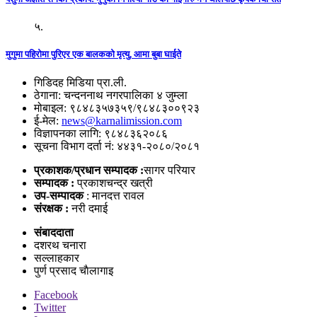
५.
मुगुमा पहिरोमा पुरिएर एक बालकको मृत्यु, आमा बुबा घाईते
गिडिदह मिडिया प्रा.ली.
ठेगाना: चन्दननाथ नगरपालिका ४ जुम्ला
मोबाइल: ९८४८३५७३५९/९८४८३००९२३
ई-मेल:
news@karnalimission.com
विज्ञापनका लागि: ९८४८३६२०८६
सूचना विभाग दर्ता नं: ४४३१-२०८०/२०८१
प्रकाशक/प्रधान सम्पादक :
सागर परियार
सम्पादक :
प्रकाशचन्द्र खत्री
उप-सम्पादक
: मानदत्त रावल
संरक्षक :
नरी दमाई
संबाददाता
दशरथ चनारा
सल्लाहकार
पुर्ण प्रसाद चाैलागाइ
Facebook
Twitter