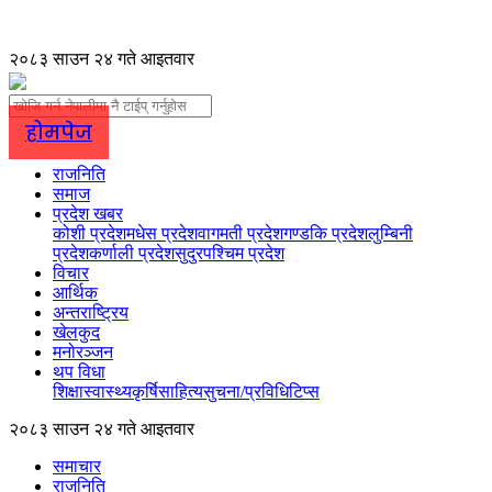
२०८३ साउन २४ गते आइतवार
होमपेज
राजनिति
समाज
प्रदेश खबर
कोशी प्रदेश
मधेस प्रदेश
वागमती प्रदेश
गण्डकि प्रदेश
लुम्बिनी
प्रदेश
कर्णाली प्रदेश
सुदुरपश्चिम प्रदेश
विचार
आर्थिक
अन्तराष्ट्रिय
खेलकुद
मनोरञ्जन
थप विधा
शिक्षा
स्वास्थ्य
कृर्षि
साहित्य
सुचना/प्रविधि
टिप्स
२०८३ साउन २४ गते आइतवार
समाचार
राजनिति