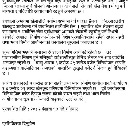
सुविधायुक्त रंगशाला निर्माण सुरु भएपछि यहाँका खेलाडी उत्साहित छन् । अहिले
जिल्ला स्तरमा कुनै खेलको आयोजना गर्दा नेपाली सेनाको खेल मैदान माग्नु पर्ने
बाध्यता र नदिएपछि आयोजनानै रद्द हुने अबस्था छ ।
रंगशाला अभावमा खेलाडीले पर्याप्त अभ्यास गर्न पाएका छैनन् । जिल्लास्तरीय
खेलकुद आयोजना गर्ने व्यवस्थित ठाउँ पनि छैन । एकातिर खेल क्षेत्रमा बढ्दो
सम्भावना र अर्कोतिर खेल पूर्वाधारको अभावले खेलाडी खुम्चीनु पर्ने स्थिती
रहेकोले रंगशाला निर्माण कार्यालयको विशेष प्रथामिकतामा रहेको सघन सहरी
तथा भवन निर्माण आयोजनाको कार्यालय जुम्लाले जनाएको छ ।
सुस्त गतिमा भएपनि बजारमा रंगशाला निर्माण अघि बढीरहेको छ । तर
पातारासीमा निर्माण हुने भनिएको हाईअल्टीच्युट टेर्निङ सेन्टर भने आठ वर्षदेखि
अलपत्र रहेको छ । चालु आवमा ६ करोड २९ करोड बजेट विनियोजन भएपनि
वडाध्यक्ष र गाउँपालिका अध्यक्षको आन्तरिक द्धन्द्धले बजेटनै फ्रिज हुने देखिएको
छ ।
संघिय सरकारले २ करोड सघन सहरी तथा भवन निर्माण आयोजनाको कार्यालय
र ४ करोड २९ लाख खेलकूद परिषदमा विनियोजन भएको छ । दुबै कार्यालयमा
विनियोजित बजेट फ्रिज खतरा बढेको सघन सहरी तथा भवन निर्माण
आयोजनाका सूचना अधिकारी खड्काले उल्लेख गरे ।
प्रकाशित मिति : २०८२ बैशाख १३ गते शनिवार
प्रतिक्रिया दिनुहोस