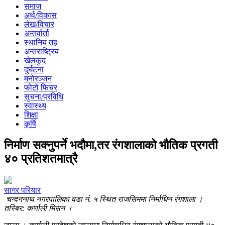
समाज
अर्थ/विकास
लेख/विचार
अन्तर्वार्ता
स्थानिय तह
अन्तराष्ट्रिय
खेलकुद
दुर्घटना
मनोरञ्जन
फोटो फिचर
सुचना/प्रविधि
स्वास्थ्य
शिक्षा
कृर्षि
निर्माण सक्नुपर्ने भदौमा,तर रंगशालाको भौतिक प्रगती
४० प्रतिशतमात्रै
सागर परियार
चन्दननाथ नगरपालिका वडा नं. ५ स्थित राजसिममा निर्माधिन रंगशाला ।
तस्बिर: कर्णाली मिसन ।