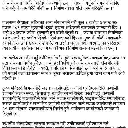
अन्य संरचना निर्माण अन्तिम अबस्थामा छन् । सम्पन्न गर्नुपर्ने समय नजिकीए
पनि गर्नुपर्ने काम धेरैनै बाँकी छ । निर्माण व्यवसायीले काम गरिरहेकै छ ।’
हालसम्म रंगशाला सहितका अन्य संरचनाको गरी कूल ८ करोड ४ लाख ७४
हजार ८८३ रुपैया भुक्तानी भएको सूचना अधिकारी खड्काले जानकारी दिए ।
अझै ३२ करोड रुपैया भुक्तानी हुन बाँकी रहेको छ । जसमा रंगशाला निर्माणको
बजेट मात्रै १३ करोड रहेकोमा सबैभन्दा बढी हिस्सा भुक्तानी बाँकी रंगशालाकै
रहेको देखिन्छ । ४० करोड बजेट अन्तरर्गत चन्दननाथ नगरपालिका परिसरमा
व्यवसायीक प्रयोजनका लागि पक्की भवन निर्माण सम्पन्न भईसकेका छन् ।
४० करोड लगानीमा दुई वर्षभित्र निर्माण हुने अत्याधुनिक रंगशालाभित्र अन्य ११
वटा संचरना निर्माण हुनेछन् । बाहिर निर्माण हुने अन्य संचरनाले खेल क्षेत्रकै
विकासमा जोड दिनेछ । यस्तै, रानीताल पार्क बनाइने छ । भने चन्दननाथ–८
को पक्की वडा कार्यालय भवन र जुम्ला बजारमा कटिङ ढुंगा छाप्ने काम पनि अघि
बढेको छ ।
कृष्ण मन्दिरदेखि एयरपोर्ट सडक कालोपत्रे, कर्णाली प्रतिष्ठानदेखि कर्णाली
राजमार्ग सडक मर्मत, छिनासांगु–कार्तिकस्वामी सडक कालोपत्रे, कर्णाली
राजमार्गदेखि महतगाउँको घाट जाने सडक कालोपत्रे, धाइपालादेखि भण्डारीवाडा
सडक कालोपत्रे र मालाभिड कर्णाली प्रतिष्ठान जाने सडक कालोपत्रे लगायत
११ वटा संरचना रंगशालासँगसँगै निर्माण हुने आयोजना कार्यालयले जानकारी
दिएको छ ।
स्थानीय खेलाडीका समस्या समाधान गरी उनीहरूलाई प्रोत्साहन गर्न