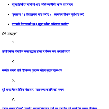
मुगुमा हिर्मोदय माविको आठ कोठे नवनिर्मित भवन उद्घाटन
जुम्लाका २३ विद्यालयमा चार करोड ८० लाखका शैक्षिक पूर्वाधार बन्दै
मनऋषि धितालको २२२ खुला आँखा अभियान स्थगित
धेरै पढिएको
१.
तातोपानीमा नागरिक समाजद्धारा शाखा र गैसस संग अन्तरक्रिया
२.
सन्तोष खत्री शीर्ष डिभिजन फुटबल खेल्न भुटान प्रस्थान
३.
दुई घण्टा पैदल हिँडेर विद्यालय, पढाइभन्दा बाटोमै बढी समय
४.
पशुमा अज्ञात रोगको प्रकोप: मुगुको निगाल्या गाउँ का गाईगोरु मर्न थालेपछि कृषक चिन्तित