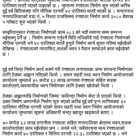
जुम्ला । कर्णाली प्रदेशको जुम्लामा निर्माणधिन रंगशालाको भौतिक प्रगती ४०
प्रतिशत मात्रै भएको पाइएको छ । जुम्लामा रंगशाला निर्माण सुरु भएको करिब
दुई वर्ष बितिसक्दा पनि भौतिक प्रगती ४० प्रतिशत मात्रै भएको छ । चन्दननाथ
नगरपालिकाको वडा नं. ५ स्थित राजसिममा रंगशाला निर्माण कार्य २०८० बैशाख
५ गतेबाट सुरु भएको थियो ।
सम्झौतानुसार रंगशाला निर्माणको काम ०८२ को भदौ मसान्त सम्म सम्पन्न
भईसक्नु पर्ने छ । निर्माण सम्पन्न गर्नुपर्ने मिति नजिकीदै गर्दा रंगशाला निर्माणको
भौतिक प्रगती भने ४० प्रतिशत मात्रै हुनुले निर्माण कार्य सुस्त गतिमा भईरहेको
देखिन्छ । रंगशालाको प्याराफिट,तलको भवन र पैदान सम्याउने काम भईरहेको
छ ।
दुई वर्ष भित्र निर्माण कार्य सक्ने गरी रंगशाला लगायतका अन्य संरचना निर्माणका
लागि ठेक्का आह्वान गरिएको थियो । सघन सहरी तथा भवन निर्माण आयोजनाको
कार्यालय जुम्लाले ४० करोड ६२ लाख लागतमा रंगशाला सहित सडक
कालोत्रपे,व्यवसायीक भवन निर्माणका लागि ठेक्का खोलेको थियो ।
ठेक्का आह्वानपछि निर्माणको जिम्मा ‘कविन्द्र निर्माण सेवा’ले पाएको थियो ।
उक्त निर्माण कम्पन्नीले निर्माण सुरु भएको करिब दुई वर्ष पुग्न लागिसक्दा ४०
प्रतिशत भौतिक प्रगती भएको सघन सहरी तथा भवन निर्माण आयोजनाको
कार्यालय जुम्लाका सूचना अधिकारी चन्द्र बहादुर खड्काले बताए ।
४० करोड ६२ लाख लगानीमा रंगशाला सहित नगरपालिका क्षेत्रमा भवन,सडक
कालोपत्रेका काम भईरहेका छन् । उनले भने,‘सबैसंरचना मध्य रंगशालाको
निर्माण कार्य ४० प्रतिशत र वित्तिय प्रगती २२.३८ प्रतिशत भएको छ । भने