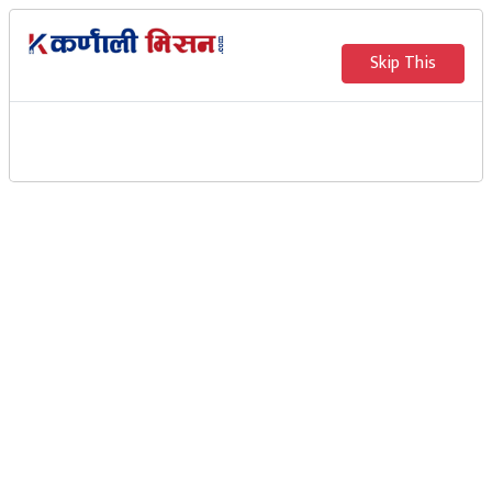
Skip This
¥यापिड डाइगोनोस्टिक टेष्टमा ५०
जनाको रिपोर्ट नेगेटिभ
Karnali Mission
जुम्ला ः जनस्वास्थ्य सेवा कार्यालय जुम्लाको स्वास्थ्यकर्मीको