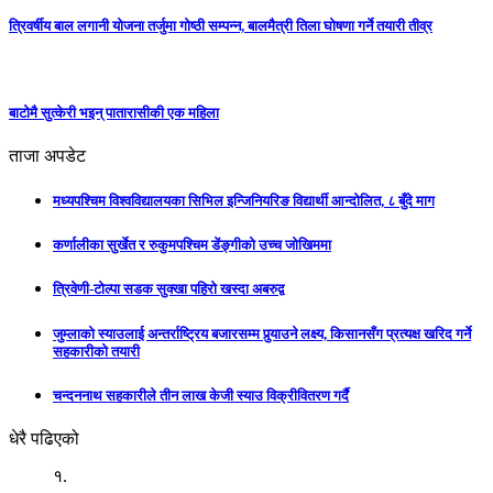
त्रिवर्षीय बाल लगानी योजना तर्जुमा गोष्ठी सम्पन्न, बालमैत्री तिला घोषणा गर्ने तयारी तीव्र
बाटोमै सुत्केरी भइन् पातारासीकी एक महिला
ताजा अपडेट
मध्यपश्चिम विश्वविद्यालयका सिभिल इन्जिनियरिङ विद्यार्थी आन्दोलित, ८ बुँदे माग
कर्णालीका सुर्खेत र रुकुमपश्चिम डेंङ्गीको उच्च जोखिममा
त्रिवेणी-टोल्पा सडक सुक्खा पहिरो खस्दा अबरुद्व
जुम्लाको स्याउलाई अन्तर्राष्ट्रिय बजारसम्म पुर्‍याउने लक्ष्य, किसानसँग प्रत्यक्ष खरिद गर्ने
सहकारीको तयारी
चन्दननाथ सहकारीले तीन लाख केजी स्याउ विक्रीवितरण गर्दै
धेरै पढिएको
१.