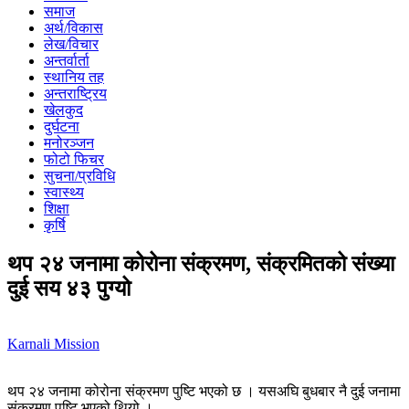
समाज
अर्थ/विकास
लेख/विचार
अन्तर्वार्ता
स्थानिय तह
अन्तराष्ट्रिय
खेलकुद
दुर्घटना
मनोरञ्जन
फोटो फिचर
सुचना/प्रविधि
स्वास्थ्य
शिक्षा
कृर्षि
थप २४ जनामा कोरोना संक्रमण, संक्रमितको संख्या
दुई सय ४३ पुग्यो
Karnali Mission
थप २४ जनामा कोरोना संक्रमण पुष्टि भएको छ । यसअघि बुधबार नै दुई जनामा
संक्रमण पुष्टि भएको थियो ।