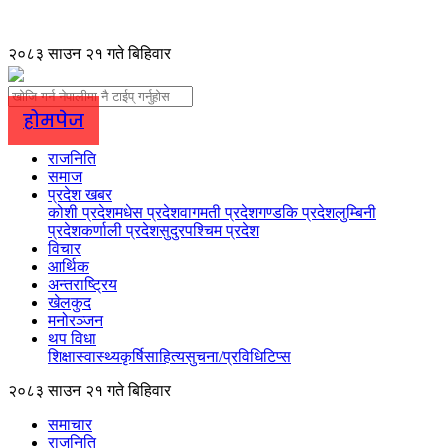
२०८३ साउन २१ गते बिहिवार
होमपेज
राजनिति
समाज
प्रदेश खबर
कोशी प्रदेश
मधेस प्रदेश
वागमती प्रदेश
गण्डकि प्रदेश
लुम्बिनी
प्रदेश
कर्णाली प्रदेश
सुदुरपश्चिम प्रदेश
विचार
आर्थिक
अन्तराष्ट्रिय
खेलकुद
मनोरञ्जन
थप विधा
शिक्षा
स्वास्थ्य
कृर्षि
साहित्य
सुचना/प्रविधि
टिप्स
२०८३ साउन २१ गते बिहिवार
समाचार
राजनिति