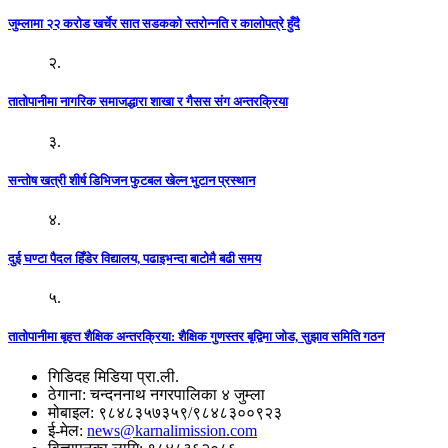
जुम्लामा २२ करोड खर्चेर सात सडकको स्तरोन्नति र कालोपत्रे हुँदै
२.
तातोपानीमा नागरिक समाजद्धारा शाखा र गैसस संग अन्तरक्रिया
३.
सन्तोष खत्री शीर्ष डिभिजन फुटबल खेल्न भुटान प्रस्थान
४.
दुई घण्टा पैदल हिँडेर विद्यालय, पढाइभन्दा बाटोमै बढी समय
५.
तातोपानीमा बृहत्त शैक्षिक अन्तरक्रिया: शैक्षिक गुणस्तर बृद्विमा जोड, सुझाव समिति गठन
गिडिदह मिडिया प्रा.ली.
ठेगाना: चन्दननाथ नगरपालिका ४ जुम्ला
मोबाइल: ९८४८३५७३५९/९८४८३००९२३
ई-मेल:
news@karnalimission.com